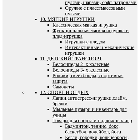
пулями, шарами, софт патронами
Оружие с пласстмассовыми
пулями
10. МЯГКИЕ ИГРУШКИ
Классическая мягкая игрушка
Функциональная мягкая игрушка и
плед-игрушка
Игрушки с пледом
Интерактивные и механические
игрушки
11. ДЕТСКИЙ ТРАНСПОРТ
Велосипеды 2- х колесные
Велосипеды 3- х колесные
Ролики, скейтборды, спортивная
защита
Самокаты
12. СПОРТ И ОТДЫХ
Лапки,антистресс-игрушки,слайм,
брелки
Мыльные пузыри и инвентарь для
улицы
Товары для спорта и подвижных игр
Бадминтон, теннис, бокс,
баскетбол, волейбол, йога
Кегли, городки, кольцебросы,