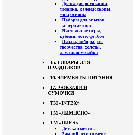
Доски для рисования,
мозайка, калейдоскопы,
микроскопы
Наборы для опытов,
экспериментов
Настольные игры,
кубики, лото, футбол
Пазлы, наборы для
творчества, холсты,
алмазная мозайка
15. ТОВАРЫ ДЛЯ
ПРАЗДНИКОВ
16. ЭЛЕМЕНТЫ ПИТАНИЯ
17. РЮКЗАКИ И
СУМОЧКИ
ТМ «INTEX»
ТМ «ЛИМПОПО»
ТМ «НИКА»
Детская мебель
Зимний ассортимент