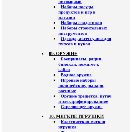
питомцами
Наборы посуды,
продуктов и игр в
магазин
Наборы солдатиков
Наборы строительных
инструментов
Одежда, аксессуары для
пупсов и кукол
09. ОРУЖИЕ
Боеприпасы, рации,
бинокли, ножи,меч,
сабля
Водное оружие
Игровые наборы
полицейские, рыцари,
военные
Оружие трещетка, пугач
и электрифицированное
Стреляющее оружие
10. МЯГКИЕ ИГРУШКИ
Классическая мягкая
игрушка