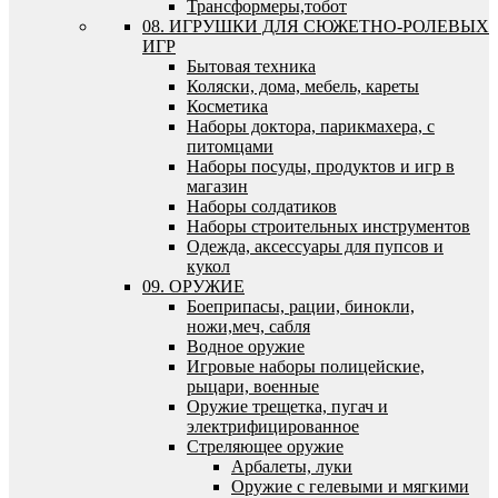
Трансформеры,тобот
08. ИГРУШКИ ДЛЯ СЮЖЕТНО-РОЛЕВЫХ
ИГР
Бытовая техника
Коляски, дома, мебель, кареты
Косметика
Наборы доктора, парикмахера, с
питомцами
Наборы посуды, продуктов и игр в
магазин
Наборы солдатиков
Наборы строительных инструментов
Одежда, аксессуары для пупсов и
кукол
09. ОРУЖИЕ
Боеприпасы, рации, бинокли,
ножи,меч, сабля
Водное оружие
Игровые наборы полицейские,
рыцари, военные
Оружие трещетка, пугач и
электрифицированное
Стреляющее оружие
Арбалеты, луки
Оружие с гелевыми и мягкими