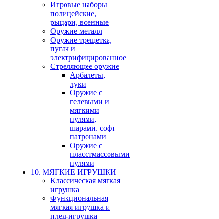
Игровые наборы
полицейские,
рыцари, военные
Оружие металл
Оружие трещетка,
пугач и
электрифицированное
Стреляющее оружие
Арбалеты,
луки
Оружие с
гелевыми и
мягкими
пулями,
шарами, софт
патронами
Оружие с
пласстмассовыми
пулями
10. МЯГКИЕ ИГРУШКИ
Классическая мягкая
игрушка
Функциональная
мягкая игрушка и
плед-игрушка