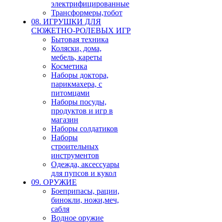
электрифицированные
Трансформеры,тобот
08. ИГРУШКИ ДЛЯ
СЮЖЕТНО-РОЛЕВЫХ ИГР
Бытовая техника
Коляски, дома,
мебель, кареты
Косметика
Наборы доктора,
парикмахера, с
питомцами
Наборы посуды,
продуктов и игр в
магазин
Наборы солдатиков
Наборы
строительных
инструментов
Одежда, аксессуары
для пупсов и кукол
09. ОРУЖИЕ
Боеприпасы, рации,
бинокли, ножи,меч,
сабля
Водное оружие