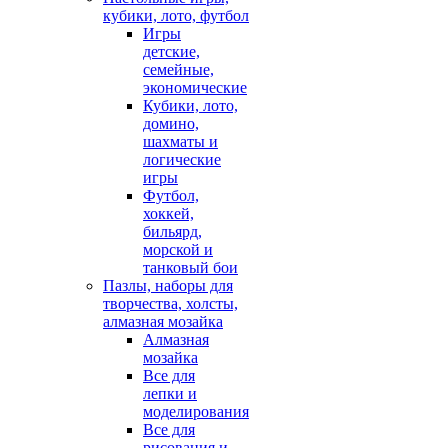
кубики, лото, футбол
Игры
детские,
семейные,
экономические
Кубики, лото,
домино,
шахматы и
логические
игры
Футбол,
хоккей,
бильярд,
морской и
танковый бои
Пазлы, наборы для
творчества, холсты,
алмазная мозайка
Алмазная
мозайка
Все для
лепки и
моделирования
Все для
рисования и