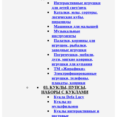
Интерактивные игрушки
для детей свет/звук
Каталки, юлы, сортеры.
логические кубы,
пирамиды
Машинки для малышей
Музыкальные
инструменты
Палатки, корзины для
игрушек, рыбалки,
заводные игрушки
Погремушки, мобили,
дуги, мягкие коврики,
игрушки для купания
ТМ «Жирафики»
Электрифицированные
игрушки, телефоны,
плакаты, коврики
03. КУКЛЫ, ПУПСЫ,
НАБОРЫ С КУКЛАМИ
Кукла Defa Lucy
Куклы из
мультфильмов
Куклы интерактивные и
ростовые