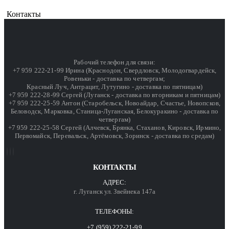
Контакты
Рабочий телефон для связи:
+7 959 222-21-99 Ирина (Краснодон, Свердловск, Молодогвардейск,
Ровеньки - доставка по четвергам;
Красный Луч, Антрацит, Лутугино - доставка по пятницам)
+7 959 222-28-99 Сергей (Луганск - доставка по вторникам и пятницам)
+7 959 222-25-59 Антон (Старобельск, Новоайдар, Счастье, Новопсков,
Беловодск, Марковка, Станица-Луганская, Белокуракино - доставка по
четвергам)
+7 959 222-25-58 Сергей (Алчевск, Брянка, Стаханов, Кировск, Ирмино,
Первомайск, Перевальск, Артёмовск, Зоринск - доставка по средам)
КОНТАКТЫ
АДРЕС:
г. Луганск ул. Звейнека 147а
ТЕЛЕФОНЫ:
+7 (959) 222-21-99