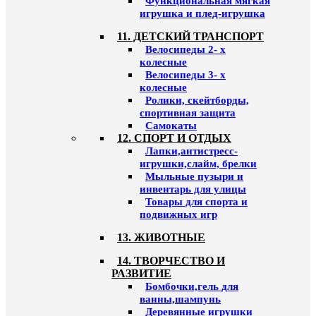
Функциональная мягкая
игрушка и плед-игрушка
11. ДЕТСКИЙ ТРАНСПОРТ
Велосипеды 2- х
колесные
Велосипеды 3- х
колесные
Ролики, скейтборды,
спортивная защита
Самокаты
12. СПОРТ И ОТДЫХ
Лапки,антистресс-
игрушки,слайм, брелки
Мыльные пузыри и
инвентарь для улицы
Товары для спорта и
подвижных игр
13. ЖИВОТНЫЕ
14. ТВОРЧЕСТВО И
РАЗВИТИЕ
Бомбочки,гель для
ванны,шампунь
Деревянные игрушки