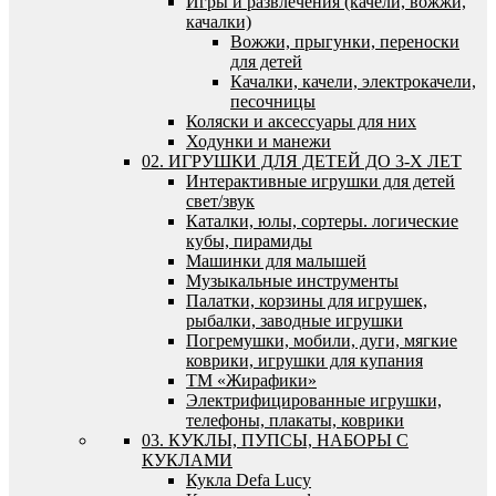
Игры и развлечения (качели, вожжи,
качалки)
Вожжи, прыгунки, переноски
для детей
Качалки, качели, электрокачели,
песочницы
Коляски и аксессуары для них
Ходунки и манежи
02. ИГРУШКИ ДЛЯ ДЕТЕЙ ДО 3-Х ЛЕТ
Интерактивные игрушки для детей
свет/звук
Каталки, юлы, сортеры. логические
кубы, пирамиды
Машинки для малышей
Музыкальные инструменты
Палатки, корзины для игрушек,
рыбалки, заводные игрушки
Погремушки, мобили, дуги, мягкие
коврики, игрушки для купания
ТМ «Жирафики»
Электрифицированные игрушки,
телефоны, плакаты, коврики
03. КУКЛЫ, ПУПСЫ, НАБОРЫ С
КУКЛАМИ
Кукла Defa Lucy