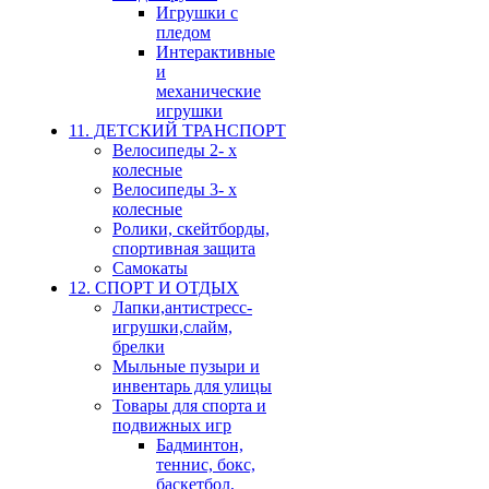
Игрушки с
пледом
Интерактивные
и
механические
игрушки
11. ДЕТСКИЙ ТРАНСПОРТ
Велосипеды 2- х
колесные
Велосипеды 3- х
колесные
Ролики, скейтборды,
спортивная защита
Самокаты
12. СПОРТ И ОТДЫХ
Лапки,антистресс-
игрушки,слайм,
брелки
Мыльные пузыри и
инвентарь для улицы
Товары для спорта и
подвижных игр
Бадминтон,
теннис, бокс,
баскетбол,