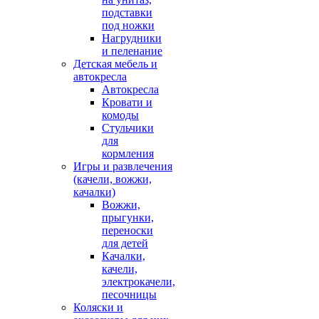
подставки
под ножки
Нагрудники
и пеленание
Детская мебель и
автокресла
Автокресла
Кровати и
комоды
Стульчики
для
кормления
Игры и развлечения
(качели, вожжи,
качалки)
Вожжи,
прыгунки,
переноски
для детей
Качалки,
качели,
электрокачели,
песочницы
Коляски и