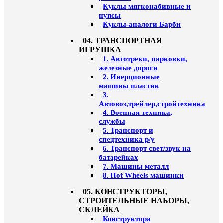
Куклы мягконабивные и
пупсы
Куклы-аналоги Барби
04. ТРАНСПОРТНАЯ
ИГРУШКА
1. Автотреки, парковки,
железные дороги
2. Инерционные
машины пластик
3.
Автовоз,трейлер,стройтехника
4. Военная техника,
службы
5. Транспорт и
спецтехника р/у
6. Транспорт свет/звук на
батарейках
7. Машины металл
8. Hot Wheels машинки
05. КОНСТРУКТОРЫ,
СТРОИТЕЛЬНЫЕ НАБОРЫ,
СКЛЕЙКА
Конструктора