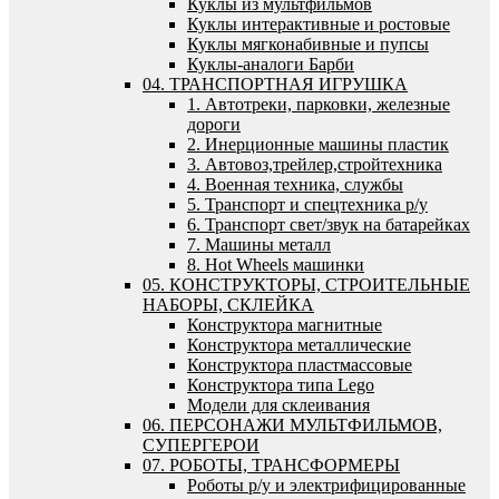
Куклы из мультфильмов
Куклы интерактивные и ростовые
Куклы мягконабивные и пупсы
Куклы-аналоги Барби
04. ТРАНСПОРТНАЯ ИГРУШКА
1. Автотреки, парковки, железные
дороги
2. Инерционные машины пластик
3. Автовоз,трейлер,стройтехника
4. Военная техника, службы
5. Транспорт и спецтехника р/у
6. Транспорт свет/звук на батарейках
7. Машины металл
8. Hot Wheels машинки
05. КОНСТРУКТОРЫ, СТРОИТЕЛЬНЫЕ
НАБОРЫ, СКЛЕЙКА
Конструктора магнитные
Конструктора металлические
Конструктора пластмассовые
Конструктора типа Lego
Модели для склеивания
06. ПЕРСОНАЖИ МУЛЬТФИЛЬМОВ,
СУПЕРГЕРОИ
07. РОБОТЫ, ТРАНСФОРМЕРЫ
Роботы р/у и электрифицированные