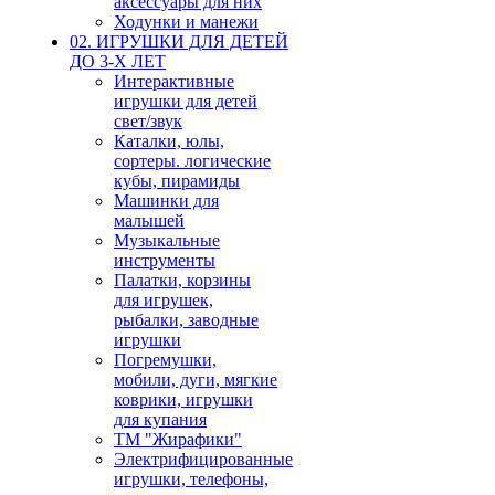
аксессуары для них
Ходунки и манежи
02. ИГРУШКИ ДЛЯ ДЕТЕЙ
ДО 3-Х ЛЕТ
Интерактивные
игрушки для детей
свет/звук
Каталки, юлы,
сортеры. логические
кубы, пирамиды
Машинки для
малышей
Музыкальные
инструменты
Палатки, корзины
для игрушек,
рыбалки, заводные
игрушки
Погремушки,
мобили, дуги, мягкие
коврики, игрушки
для купания
ТМ "Жирафики"
Электрифицированные
игрушки, телефоны,