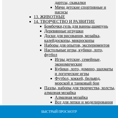
дартсы, скакалки
Мячи детские спортивные и
насосы
13. ЖИВОТНЫЕ
14. ТВОРЧЕСТВО И РАЗВИТИЕ
Бомбочки,гель для ванны,шампунь
Деревянные игрушки
Доски для рисования, мозайка,
калейдоскопы, микроскопы
Наборы для опытов, экспериментов
Настольные игры, кубики, лото,
футбол
Игры детские, семейные,
экономические
Кубики, лото, домино, шахматы
и логические игры
Футбол, хоккей, бильярд,
морской и танковый бои
Пазлы, наборы для творчества, холсты,
алмазная мозайка
Алмазная мозайка
Все для лепки и моделирования
Все для рисования и росписи
Выжигание по дереву
БЫСТРЫЙ ПРОСМОТР
БЫСТРЫЙ ПРОСМОТР
БЫСТРЫЙ ПРОСМОТР
БЫСТРЫЙ ПРОСМОТР
БЫСТРЫЙ ПРОСМОТР
Пазлы