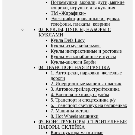
Погремушки, мобили, дуги, мягкие
коврики, игрушки для купания
ТМ «Жирафики»
Электрифицированные игрушки,
телефоны, плакаты, коврики
03. КУКЛЫ, ПУПСЫ, НАБОРЫ С
КУКЛАМИ
Кукла Defa Lucy
Куклы из мультфильмов
Куклы интерактивные и ростовые
Куклы мягконабивные и пупсы
Куклы-аналоги Барби
04. ТРАНСПОРТНАЯ ИГРУШКА
1. Автотреки, парковки, железные
дороги
2. Инерционные машины пластик
3. Автовоз,трейлер,стройтехника
4. Военная техника, службы
5. Транспорт и спецтехника р/у
6. Транспорт свет/звук на батарейках
7. Машины металл
8. Hot Wheels машинки
05. КОНСТРУКТОРЫ, СТРОИТЕЛЬНЫЕ
НАБОРЫ, СКЛЕЙКА
Конструктора магнитные