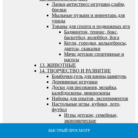
Лапки,антистресс-игрушки,слайм,
брелки
Мыльные пузыри и инвентарь для
улицы
Товары для спорта и подвижных игр
Бадминтон, теннис, бокс,
баскетбол, волейбол, йога
Кегли, городки, кольцебросы,
дартсы, скакалки
Мячи детские спортивные и
насосы
13. ЖИВОТНЫЕ
14. ТВОРЧЕСТВО И РАЗВИТИЕ
Бомбочки,гель для ванны,шампунь
Деревянные игрушки
Доски для рисования, мозайка,
калейдоскопы, микроскопы
Наборы для опытов, экспериментов
Настольные игры, кубики, лото,
футбол
Игры детские, семейные,
экономические
Кубики, лото, домино, шахматы
БЫСТРЫЙ ПРОСМОТР
БЫСТРЫЙ ПРОСМОТР
БЫСТРЫЙ ПРОСМОТР
БЫСТРЫЙ ПРОСМОТР
БЫСТРЫЙ ПРОСМОТР
и логические игры
Футбол, хоккей, бильярд,