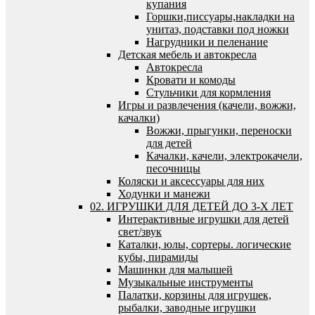
купания
Горшки,писсуары,накладки на
унитаз, подставки под ножки
Нагрудники и пеленание
Детская мебель и автокресла
Автокресла
Кровати и комоды
Стульчики для кормления
Игры и развлечения (качели, вожжи,
качалки)
Вожжи, прыгунки, переноски
для детей
Качалки, качели, электрокачели,
песочницы
Коляски и аксессуары для них
Ходунки и манежи
02. ИГРУШКИ ДЛЯ ДЕТЕЙ ДО 3-Х ЛЕТ
Интерактивные игрушки для детей
свет/звук
Каталки, юлы, сортеры. логические
кубы, пирамиды
Машинки для малышей
Музыкальные инструменты
Палатки, корзины для игрушек,
рыбалки, заводные игрушки