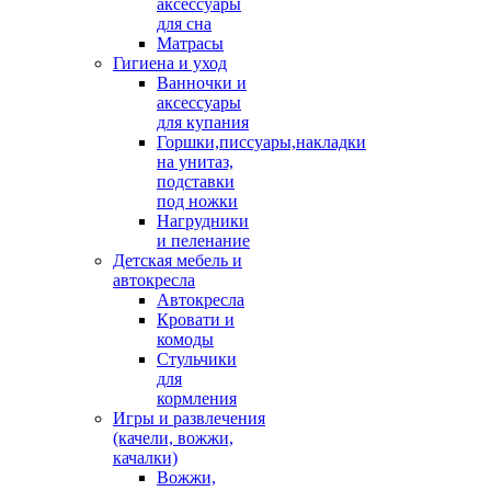
аксессуары
для сна
Матрасы
Гигиена и уход
Ванночки и
аксессуары
для купания
Горшки,писсуары,накладки
на унитаз,
подставки
под ножки
Нагрудники
и пеленание
Детская мебель и
автокресла
Автокресла
Кровати и
комоды
Стульчики
для
кормления
Игры и развлечения
(качели, вожжи,
качалки)
Вожжи,