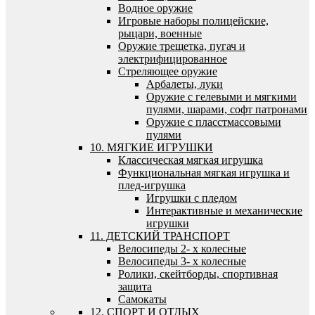
Водное оружие
Игровые наборы полицейские,
рыцари, военные
Оружие трещетка, пугач и
электрифицированное
Стреляющее оружие
Арбалеты, луки
Оружие с гелевыми и мягкими
пулями, шарами, софт патронами
Оружие с пласстмассовыми
пулями
10. МЯГКИЕ ИГРУШКИ
Классическая мягкая игрушка
Функциональная мягкая игрушка и
плед-игрушка
Игрушки с пледом
Интерактивные и механические
игрушки
11. ДЕТСКИЙ ТРАНСПОРТ
Велосипеды 2- х колесные
Велосипеды 3- х колесные
Ролики, скейтборды, спортивная
защита
Самокаты
12. СПОРТ И ОТДЫХ