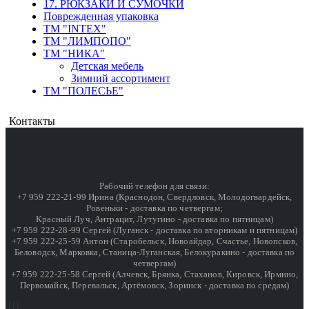
17. РЮКЗАКИ И СУМОЧКИ
Поврежденная упаковка
ТМ "INTEX"
ТМ "ЛИМПОПО"
ТМ "НИКА"
Детская мебель
Зимний ассортимент
ТМ "ПОЛЕСЬЕ"
Контакты
Рабочий телефон для связи:
+7 959 222-21-99 Ирина (Краснодон, Свердловск, Молодогвардейск,
Ровеньки - доставка по четвергам;
Красный Луч, Антрацит, Лутугино - доставка по пятницам)
+7 959 222-28-99 Сергей (Луганск - доставка по вторникам и пятницам)
+7 959 222-25-59 Антон (Старобельск, Новоайдар, Счастье, Новопсков,
Беловодск, Марковка, Станица-Луганская, Белокуракино - доставка по
четвергам)
+7 959 222-25-58 Сергей (Алчевск, Брянка, Стаханов, Кировск, Ирмино,
Первомайск, Перевальск, Артёмовск, Зоринск - доставка по средам)