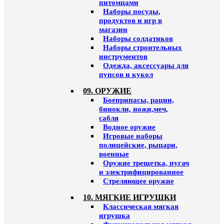
питомцами
Наборы посуды,
продуктов и игр в
магазин
Наборы солдатиков
Наборы строительных
инструментов
Одежда, аксессуары для
пупсов и кукол
09. ОРУЖИЕ
Боеприпасы, рации,
бинокли, ножи,меч,
сабля
Водное оружие
Игровые наборы
полицейские, рыцари,
военные
Оружие трещетка, пугач
и электрифицированное
Стреляющее оружие
10. МЯГКИЕ ИГРУШКИ
Классическая мягкая
игрушка