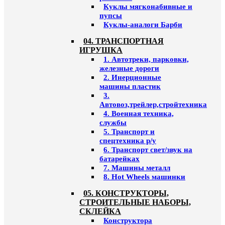
Куклы мягконабивные и
пупсы
Куклы-аналоги Барби
04. ТРАНСПОРТНАЯ
ИГРУШКА
1. Автотреки, парковки,
железные дороги
2. Инерционные
машины пластик
3.
Автовоз,трейлер,стройтехника
4. Военная техника,
службы
5. Транспорт и
спецтехника р/у
6. Транспорт свет/звук на
батарейках
7. Машины металл
8. Hot Wheels машинки
05. КОНСТРУКТОРЫ,
СТРОИТЕЛЬНЫЕ НАБОРЫ,
СКЛЕЙКА
Конструктора