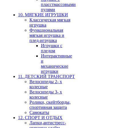
пласстмассовыми
пулями
10. МЯГКИЕ ИГРУШКИ
Классическая мягкая
игрушка
Функциональная
мягкая игрушка и
плед-игрушка
Игрушки с
пледом
Интерактивные
и
механические
игрушки
11. ДЕТСКИЙ ТРАНСПОРТ
Велосипеды 2- х
колесные
Велосипеды 3- х
колесные
Ролики, скейтборды,
спортивная защита
Самокаты
12. СПОРТ И ОТДЫХ
Лапки,антистресс-
игрушки,слайм,