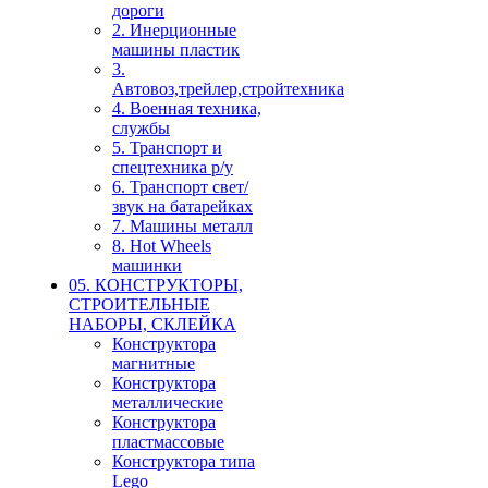
дороги
2. Инерционные
машины пластик
3.
Автовоз,трейлер,стройтехника
4. Военная техника,
службы
5. Транспорт и
спецтехника р/у
6. Транспорт свет/
звук на батарейках
7. Машины металл
8. Hot Wheels
машинки
05. КОНСТРУКТОРЫ,
СТРОИТЕЛЬНЫЕ
НАБОРЫ, СКЛЕЙКА
Конструктора
магнитные
Конструктора
металлические
Конструктора
пластмассовые
Конструктора типа
Lego