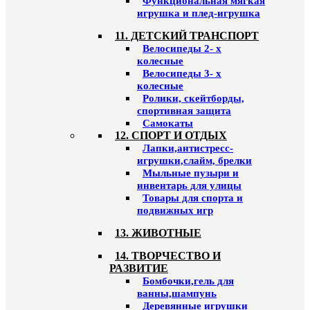
Функциональная мягкая
игрушка и плед-игрушка
11. ДЕТСКИЙ ТРАНСПОРТ
Велосипеды 2- х
колесные
Велосипеды 3- х
колесные
Ролики, скейтборды,
спортивная защита
Самокаты
12. СПОРТ И ОТДЫХ
Лапки,антистресс-
игрушки,слайм, брелки
Мыльные пузыри и
инвентарь для улицы
Товары для спорта и
подвижных игр
13. ЖИВОТНЫЕ
14. ТВОРЧЕСТВО И
РАЗВИТИЕ
Бомбочки,гель для
ванны,шампунь
Деревянные игрушки