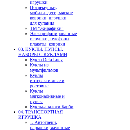
игрушки
Погремушки,
мобили, дуги, мягкие
коврики, игрушки
для купания
ТМ "Жирафики"
Электрифицированные
игрушки, телефоны,
плакаты, коврики
03. КУКЛЫ, ПУПСЫ,
НАБОРЫ С КУКЛАМИ
Кукла Defa Lucy
Куклы из
мультфильмов
Куклы
интерактивные и
ростовые
Куклы
мягконабивные и
пупсы
Куклы-аналоги Барби
04. ТРАНСПОРТНАЯ
ИГРУШКА
1. Автотреки,
парковки, железные