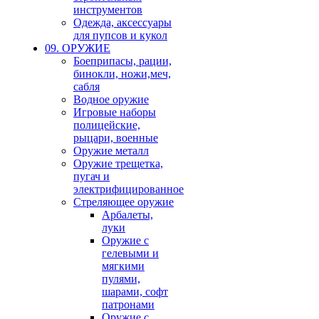
инструментов
Одежда, аксессуары
для пупсов и кукол
09. ОРУЖИЕ
Боеприпасы, рации,
бинокли, ножи,меч,
сабля
Водное оружие
Игровые наборы
полицейские,
рыцари, военные
Оружие металл
Оружие трещетка,
пугач и
электрифицированное
Стреляющее оружие
Арбалеты,
луки
Оружие с
гелевыми и
мягкими
пулями,
шарами, софт
патронами
Оружие с