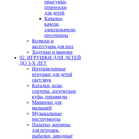
прыгунки,
переноски
для детей
Качалки,
качели,
электрокачели,
песочницы
Коляски и
аксессуары для них
Ходунки и манежи
02. ИГРУШКИ ДЛЯ ДЕТЕЙ
ДО 3-Х ЛЕТ
Интерактивные
игрушки для детей
свет/звук
Каталки, юлы,
сортеры. логические
кубы, пирамиды
Машинки для
малышей
Музыкальные
инструменты
Палатки, корзины
для игрушек,
рыбалки, заводные