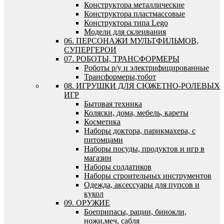
Конструктора металлические
Конструктора пластмассовые
Конструктора типа Lego
Модели для склеивания
06. ПЕРСОНАЖИ МУЛЬТФИЛЬМОВ,
СУПЕРГЕРОИ
07. РОБОТЫ, ТРАНСФОРМЕРЫ
Роботы р/у и электрифицированные
Трансформеры,тобот
08. ИГРУШКИ ДЛЯ СЮЖЕТНО-РОЛЕВЫХ
ИГР
Бытовая техника
Коляски, дома, мебель, кареты
Косметика
Наборы доктора, парикмахера, с
питомцами
Наборы посуды, продуктов и игр в
магазин
Наборы солдатиков
Наборы строительных инструментов
Одежда, аксессуары для пупсов и
кукол
09. ОРУЖИЕ
Боеприпасы, рации, бинокли,
ножи,меч, сабля