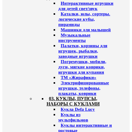
Интерактивные игрушки
для детей свет/звук
Каталки, юлы, сортеры.
логические кубы,
пирамиды
Машинки для малышей
Музыкальные
инструменты
Палатки, корзины для
игрушек, рыбалки,
заводные игрушки
Погремушки, мобили,
дуги, мягкие коврики,
игрушки для купания
ТМ «Жирафики»
Электрифицированные
игрушки, телефоны,
плакаты, коврики
03. КУКЛЫ, ПУПСЫ,
НАБОРЫ С КУКЛАМИ
Кукла Defa Lucy
Куклы из
мультфильмов
Куклы интерактивные и
ростовые