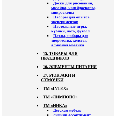
Доски для рисования,
мозайка, калейдоскопы,
микроскопы
Наборы для опытов,
экспериментов
Настольные игры,
кубики, лото, футбол
Пазлы, наборы для
творчества, холсты,
алмазная мозайка
15. ТОВАРЫ ДЛЯ
ПРАЗДНИКОВ
16. ЭЛЕМЕНТЫ ПИТАНИЯ
17. РЮКЗАКИ И
СУМОЧКИ
ТМ «INTEX»
ТМ «ЛИМПОПО»
ТМ «НИКА»
Детская мебель
Зимний ассортимент