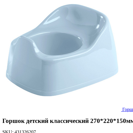
Горш
Горшок детский классический 270*220*150мм 
SKU:
431326207