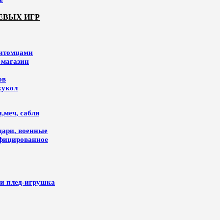
ЕВЫХ ИГР
питомцами
 магазин
ов
кукол
,меч, сабля
цари, военные
ифицированное
и плед-игрушка