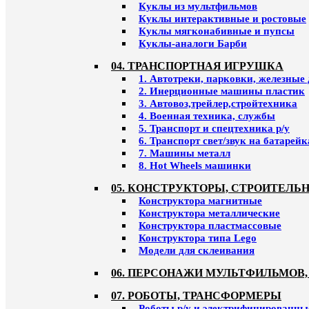
Куклы из мультфильмов
Куклы интерактивные и ростовые
Куклы мягконабивные и пупсы
Куклы-аналоги Барби
04. ТРАНСПОРТНАЯ ИГРУШКА
1. Автотреки, парковки, железные
2. Инерционные машины пластик
3. Автовоз,трейлер,стройтехника
4. Военная техника, службы
5. Транспорт и спецтехника р/у
6. Транспорт свет/звук на батарейк
7. Машины металл
8. Hot Wheels машинки
05. КОНСТРУКТОРЫ, СТРОИТЕЛЬ
Конструктора магнитные
Конструктора металлические
Конструктора пластмассовые
Конструктора типа Lego
Модели для склеивания
06. ПЕРСОНАЖИ МУЛЬТФИЛЬМОВ,
07. РОБОТЫ, ТРАНСФОРМЕРЫ
Роботы р/у и электрифицированны