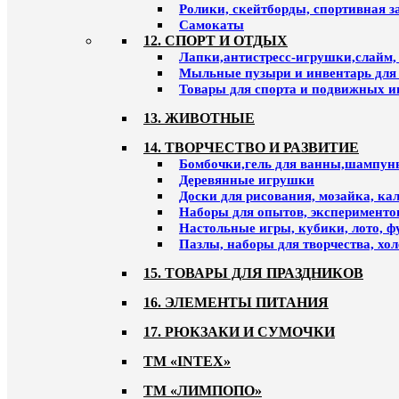
Ролики, скейтборды, спортивная 
Самокаты
12. СПОРТ И ОТДЫХ
Лапки,антистресс-игрушки,слайм,
Мыльные пузыри и инвентарь для
Товары для спорта и подвижных и
13. ЖИВОТНЫЕ
14. ТВОРЧЕСТВО И РАЗВИТИЕ
Бомбочки,гель для ванны,шампун
Деревянные игрушки
Доски для рисования, мозайка, к
Наборы для опытов, эксперименто
Настольные игры, кубики, лото, ф
Пазлы, наборы для творчества, хо
15. ТОВАРЫ ДЛЯ ПРАЗДНИКОВ
16. ЭЛЕМЕНТЫ ПИТАНИЯ
17. РЮКЗАКИ И СУМОЧКИ
ТМ «INTEX»
ТМ «ЛИМПОПО»