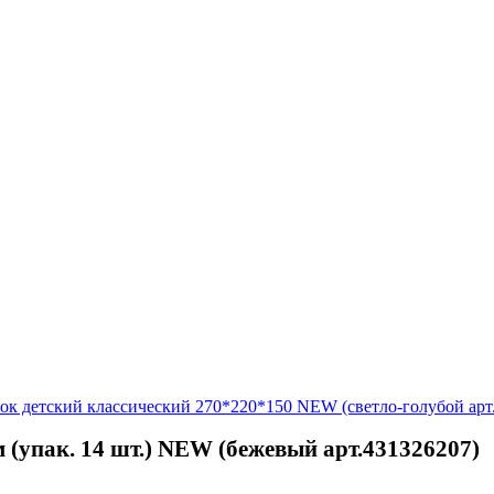
ок детский классический 270*220*150 NEW (светло-голубой арт
(упак. 14 шт.) NEW (бежевый арт.431326207)