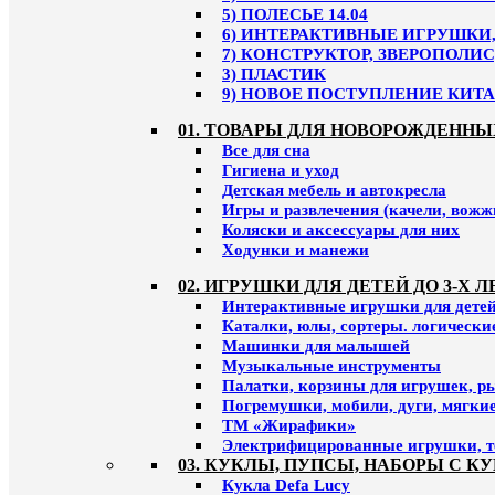
5) ПОЛЕСЬЕ 14.04
6) ИНТЕРАКТИВНЫЕ ИГРУШКИ, 
7) КОНСТРУКТОР, ЗВЕРОПОЛИС
3) ПЛАСТИК
9) НОВОЕ ПОСТУПЛЕНИЕ КИТАЙ
01. ТОВАРЫ ДЛЯ НОВОРОЖДЕННЫ
Все для сна
Гигиена и уход
Детская мебель и автокресла
Игры и развлечения (качели, вожж
Коляски и аксессуары для них
Ходунки и манежи
02. ИГРУШКИ ДЛЯ ДЕТЕЙ ДО 3-Х Л
Интерактивные игрушки для детей 
Каталки, юлы, сортеры. логическ
Машинки для малышей
Музыкальные инструменты
Палатки, корзины для игрушек, р
Погремушки, мобили, дуги, мягки
ТМ «Жирафики»
Электрифицированные игрушки, т
03. КУКЛЫ, ПУПСЫ, НАБОРЫ С К
Кукла Defa Lucy