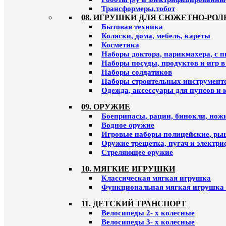
Трансформеры,тобот
08. ИГРУШКИ ДЛЯ СЮЖЕТНО-РОЛ
Бытовая техника
Коляски, дома, мебель, кареты
Косметика
Наборы доктора, парикмахера, с 
Наборы посуды, продуктов и игр в
Наборы солдатиков
Наборы строительных инструмент
Одежда, аксессуары для пупсов и 
09. ОРУЖИЕ
Боеприпасы, рации, бинокли, ножи
Водное оружие
Игровые наборы полицейские, ры
Оружие трещетка, пугач и электр
Стреляющее оружие
10. МЯГКИЕ ИГРУШКИ
Классическая мягкая игрушка
Функциональная мягкая игрушка 
11. ДЕТСКИЙ ТРАНСПОРТ
Велосипеды 2- х колесные
Велосипеды 3- х колесные