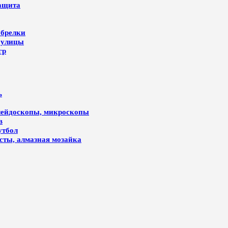
защита
 брелки
 улицы
гр
ь
алейдоскопы, микроскопы
в
утбол
лсты, алмазная мозайка