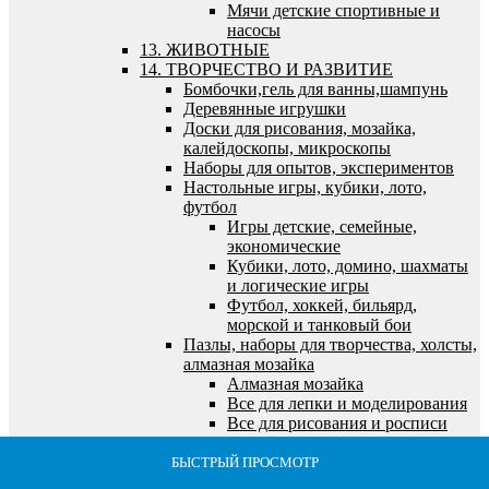
Мячи детские спортивные и
насосы
13. ЖИВОТНЫЕ
14. ТВОРЧЕСТВО И РАЗВИТИЕ
Бомбочки,гель для ванны,шампунь
Деревянные игрушки
Доски для рисования, мозайка,
калейдоскопы, микроскопы
Наборы для опытов, экспериментов
Настольные игры, кубики, лото,
футбол
Игры детские, семейные,
экономические
Кубики, лото, домино, шахматы
и логические игры
Футбол, хоккей, бильярд,
морской и танковый бои
Пазлы, наборы для творчества, холсты,
алмазная мозайка
Алмазная мозайка
Все для лепки и моделирования
Все для рисования и росписи
Выжигание по дереву
Пазлы
БЫСТРЫЙ ПРОСМОТР
БЫСТРЫЙ ПРОСМОТР
БЫСТРЫЙ ПРОСМОТР
БЫСТРЫЙ ПРОСМОТР
БЫСТРЫЙ ПРОСМОТР
Рукоделие, фрески,