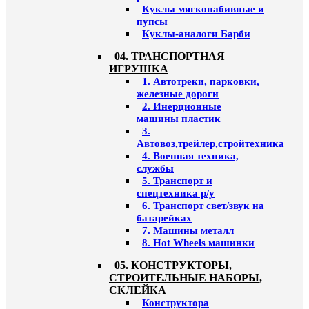
Куклы мягконабивные и
пупсы
Куклы-аналоги Барби
04. ТРАНСПОРТНАЯ
ИГРУШКА
1. Автотреки, парковки,
железные дороги
2. Инерционные
машины пластик
3.
Автовоз,трейлер,стройтехника
4. Военная техника,
службы
5. Транспорт и
спецтехника р/у
6. Транспорт свет/звук на
батарейках
7. Машины металл
8. Hot Wheels машинки
05. КОНСТРУКТОРЫ,
СТРОИТЕЛЬНЫЕ НАБОРЫ,
СКЛЕЙКА
Конструктора