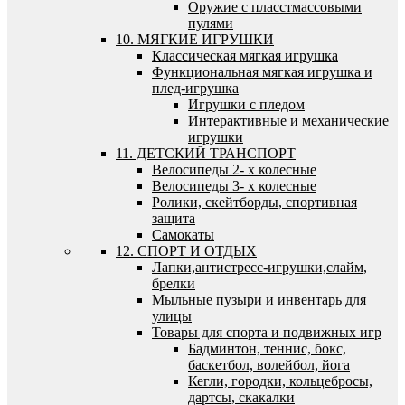
Оружие с пласстмассовыми
пулями
10. МЯГКИЕ ИГРУШКИ
Классическая мягкая игрушка
Функциональная мягкая игрушка и
плед-игрушка
Игрушки с пледом
Интерактивные и механические
игрушки
11. ДЕТСКИЙ ТРАНСПОРТ
Велосипеды 2- х колесные
Велосипеды 3- х колесные
Ролики, скейтборды, спортивная
защита
Самокаты
12. СПОРТ И ОТДЫХ
Лапки,антистресс-игрушки,слайм,
брелки
Мыльные пузыри и инвентарь для
улицы
Товары для спорта и подвижных игр
Бадминтон, теннис, бокс,
баскетбол, волейбол, йога
Кегли, городки, кольцебросы,
дартсы, скакалки