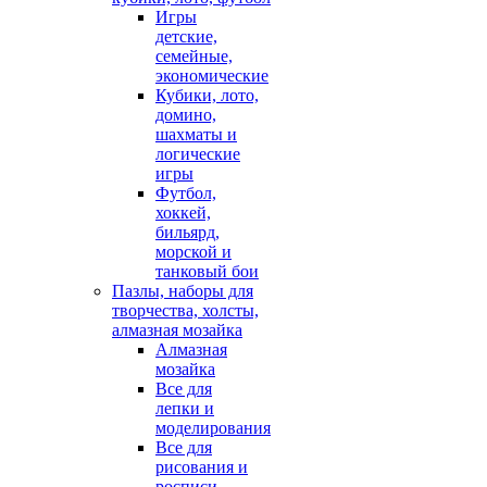
Игры
детские,
семейные,
экономические
Кубики, лото,
домино,
шахматы и
логические
игры
Футбол,
хоккей,
бильярд,
морской и
танковый бои
Пазлы, наборы для
творчества, холсты,
алмазная мозайка
Алмазная
мозайка
Все для
лепки и
моделирования
Все для
рисования и
росписи