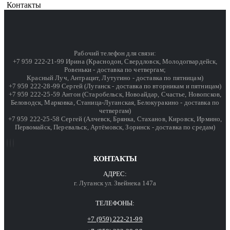
Контакты
Рабочий телефон для связи:
+7 959 222-21-99 Ирина (Краснодон, Свердловск, Молодогвардейск,
Ровеньки - доставка по четвергам;
Красный Луч, Антрацит, Лутугино - доставка по пятницам)
+7 959 222-28-99 Сергей (Луганск - доставка по вторникам и пятницам)
+7 959 222-25-59 Антон (Старобельск, Новоайдар, Счастье, Новопсков,
Беловодск, Марковка, Станица-Луганская, Белокуракино - доставка по
четвергам)
+7 959 222-25-58 Сергей (Алчевск, Брянка, Стаханов, Кировск, Ирмино,
Первомайск, Перевальск, Артёмовск, Зоринск - доставка по средам)
КОНТАКТЫ
АДРЕС:
г. Луганск ул. Звейнека 147а
ТЕЛЕФОНЫ:
+7 (959) 222-21-99