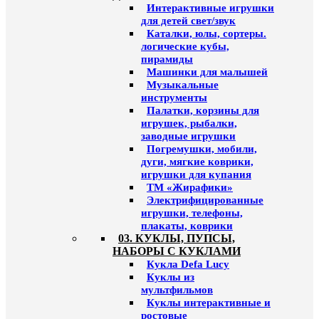
Интерактивные игрушки
для детей свет/звук
Каталки, юлы, сортеры.
логические кубы,
пирамиды
Машинки для малышей
Музыкальные
инструменты
Палатки, корзины для
игрушек, рыбалки,
заводные игрушки
Погремушки, мобили,
дуги, мягкие коврики,
игрушки для купания
ТМ «Жирафики»
Электрифицированные
игрушки, телефоны,
плакаты, коврики
03. КУКЛЫ, ПУПСЫ,
НАБОРЫ С КУКЛАМИ
Кукла Defa Lucy
Куклы из
мультфильмов
Куклы интерактивные и
ростовые