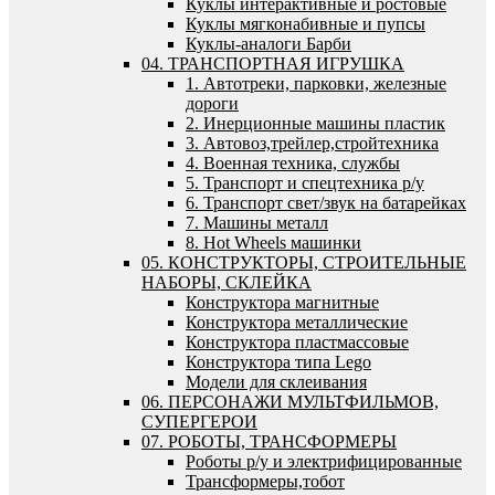
Куклы интерактивные и ростовые
Куклы мягконабивные и пупсы
Куклы-аналоги Барби
04. ТРАНСПОРТНАЯ ИГРУШКА
1. Автотреки, парковки, железные
дороги
2. Инерционные машины пластик
3. Автовоз,трейлер,стройтехника
4. Военная техника, службы
5. Транспорт и спецтехника р/у
6. Транспорт свет/звук на батарейках
7. Машины металл
8. Hot Wheels машинки
05. КОНСТРУКТОРЫ, СТРОИТЕЛЬНЫЕ
НАБОРЫ, СКЛЕЙКА
Конструктора магнитные
Конструктора металлические
Конструктора пластмассовые
Конструктора типа Lego
Модели для склеивания
06. ПЕРСОНАЖИ МУЛЬТФИЛЬМОВ,
СУПЕРГЕРОИ
07. РОБОТЫ, ТРАНСФОРМЕРЫ
Роботы р/у и электрифицированные
Трансформеры,тобот