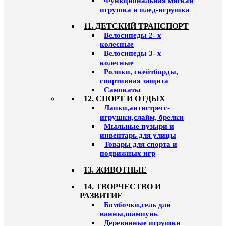
Функциональная мягкая
игрушка и плед-игрушка
11. ДЕТСКИЙ ТРАНСПОРТ
Велосипеды 2- х
колесные
Велосипеды 3- х
колесные
Ролики, скейтборды,
спортивная защита
Самокаты
12. СПОРТ И ОТДЫХ
Лапки,антистресс-
игрушки,слайм, брелки
Мыльные пузыри и
инвентарь для улицы
Товары для спорта и
подвижных игр
13. ЖИВОТНЫЕ
14. ТВОРЧЕСТВО И
РАЗВИТИЕ
Бомбочки,гель для
ванны,шампунь
Деревянные игрушки