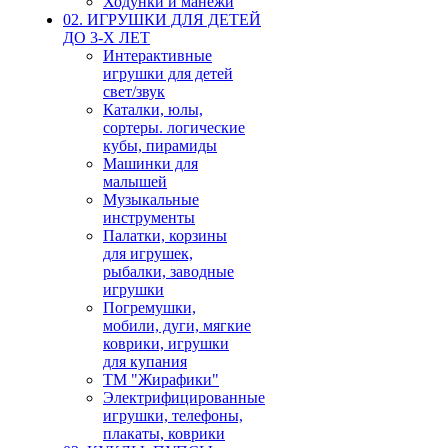
Ходунки и манежи
02. ИГРУШКИ ДЛЯ ДЕТЕЙ
ДО 3-Х ЛЕТ
Интерактивные
игрушки для детей
свет/звук
Каталки, юлы,
сортеры. логические
кубы, пирамиды
Машинки для
малышей
Музыкальные
инструменты
Палатки, корзины
для игрушек,
рыбалки, заводные
игрушки
Погремушки,
мобили, дуги, мягкие
коврики, игрушки
для купания
ТМ "Жирафики"
Электрифицированные
игрушки, телефоны,
плакаты, коврики