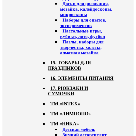
Доски для рисования,
мозайка, калейдоскопы,
микроскопы
Наборы для опытов,
экспериментов
Настольные игры,
кубики, лото, футбол
Пазлы, наборы для
творчества, холсты,
алмазная мозайка
15. ТОВАРЫ ДЛЯ
ПРАЗДНИКОВ
16. ЭЛЕМЕНТЫ ПИТАНИЯ
17. РЮКЗАКИ И
СУМОЧКИ
ТМ «INTEX»
ТМ «ЛИМПОПО»
ТМ «НИКА»
Детская мебель
Зимний ассортимент