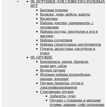
08. ИГРУШКИ ДЛЯ СЮЖЕТНО-РОЛЕВЫХ
ИГР
Бытовая техника
Коляски, дома, мебель, кареты
Косметика
Наборы доктора, парикмахера, с
питомцами
Наборы посуды, продуктов и игр в
магазин
Наборы солдатиков
Наборы строительных инструментов
Одежда, аксессуары для пупсов и
кукол
09. ОРУЖИЕ
Боеприпасы, рации, бинокли,
ножи,меч, сабля
Водное оружие
Игровые наборы полицейские,
рыцари, военные
Оружие трещетка, пугач и
электрифицированное
Стреляющее оружие
Арбалеты, луки
Оружие с гелевыми и мягкими
пулями, шарами, софт патронами