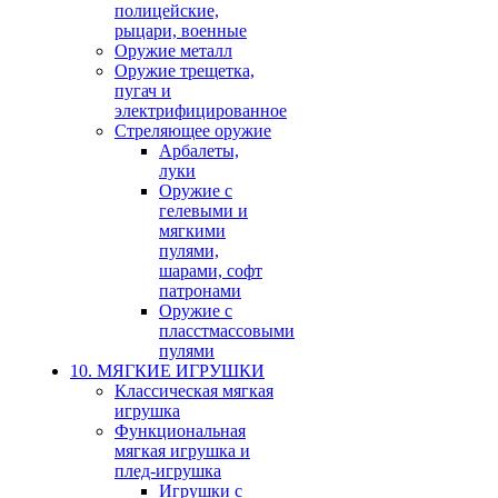
полицейские,
рыцари, военные
Оружие металл
Оружие трещетка,
пугач и
электрифицированное
Стреляющее оружие
Арбалеты,
луки
Оружие с
гелевыми и
мягкими
пулями,
шарами, софт
патронами
Оружие с
пласстмассовыми
пулями
10. МЯГКИЕ ИГРУШКИ
Классическая мягкая
игрушка
Функциональная
мягкая игрушка и
плед-игрушка
Игрушки с