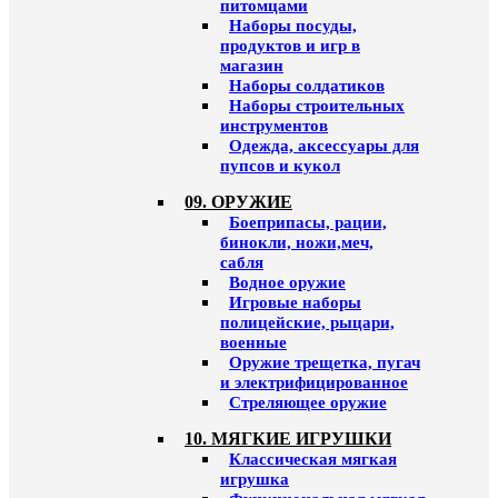
питомцами
Наборы посуды,
продуктов и игр в
магазин
Наборы солдатиков
Наборы строительных
инструментов
Одежда, аксессуары для
пупсов и кукол
09. ОРУЖИЕ
Боеприпасы, рации,
бинокли, ножи,меч,
сабля
Водное оружие
Игровые наборы
полицейские, рыцари,
военные
Оружие трещетка, пугач
и электрифицированное
Стреляющее оружие
10. МЯГКИЕ ИГРУШКИ
Классическая мягкая
игрушка