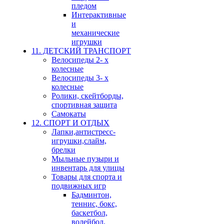
пледом
Интерактивные
и
механические
игрушки
11. ДЕТСКИЙ ТРАНСПОРТ
Велосипеды 2- х
колесные
Велосипеды 3- х
колесные
Ролики, скейтборды,
спортивная защита
Самокаты
12. СПОРТ И ОТДЫХ
Лапки,антистресс-
игрушки,слайм,
брелки
Мыльные пузыри и
инвентарь для улицы
Товары для спорта и
подвижных игр
Бадминтон,
теннис, бокс,
баскетбол,
волейбол,