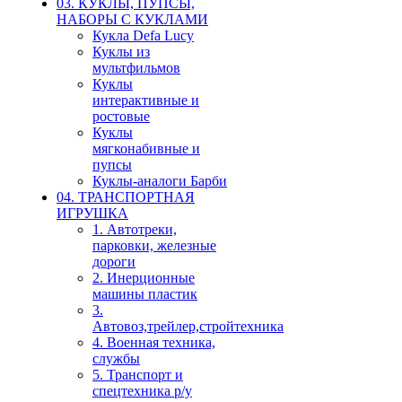
03. КУКЛЫ, ПУПСЫ,
НАБОРЫ С КУКЛАМИ
Кукла Defa Lucy
Куклы из
мультфильмов
Куклы
интерактивные и
ростовые
Куклы
мягконабивные и
пупсы
Куклы-аналоги Барби
04. ТРАНСПОРТНАЯ
ИГРУШКА
1. Автотреки,
парковки, железные
дороги
2. Инерционные
машины пластик
3.
Автовоз,трейлер,стройтехника
4. Военная техника,
службы
5. Транспорт и
спецтехника р/у