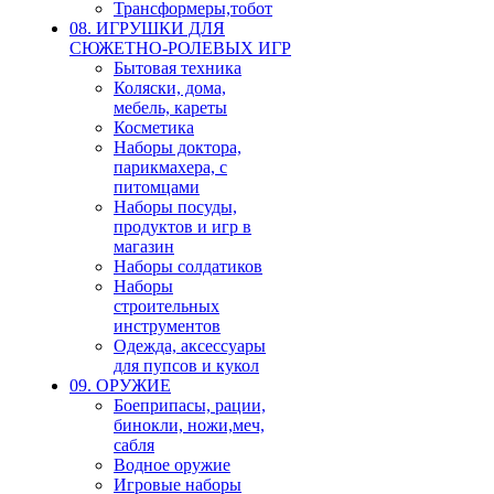
Трансформеры,тобот
08. ИГРУШКИ ДЛЯ
СЮЖЕТНО-РОЛЕВЫХ ИГР
Бытовая техника
Коляски, дома,
мебель, кареты
Косметика
Наборы доктора,
парикмахера, с
питомцами
Наборы посуды,
продуктов и игр в
магазин
Наборы солдатиков
Наборы
строительных
инструментов
Одежда, аксессуары
для пупсов и кукол
09. ОРУЖИЕ
Боеприпасы, рации,
бинокли, ножи,меч,
сабля
Водное оружие
Игровые наборы