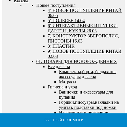
Каталог
Новые поступления
4) НОВОЕ ПОСТУПЛЕНИЕ КИТАЙ
06.05
5) ПОЛЕСЬЕ 14.04
6) ИНТЕРАКТИВНЫЕ ИГРУШКИ,
ДАРТСЫ, КУКЛЫ 26.03
7) КОНСТРУКТОР, ЗВЕРОПОЛИС,
ПИСТОНЫ 16.03
3) ПЛАСТИК
9) НОВОЕ ПОСТУПЛЕНИЕ КИТАЙ
02.03
01. ТОВАРЫ ДЛЯ НОВОРОЖДЕННЫХ
Все для сна
Комплекты,борта, балдахины,
аксессуары для сна
Матрасы
Гигиена и уход
Ванночки и аксессуары для
купания
Горшки,писсуары,накладки на
унитаз, подставки под ножки
Нагрудники и пеленание
Детская мебель и автокресла
БЫСТРЫЙ ПРОСМОТР
БЫСТРЫЙ ПРОСМОТР
БЫСТРЫЙ ПРОСМОТР
БЫСТРЫЙ ПРОСМОТР
БЫСТРЫЙ ПРОСМОТР
БЫСТРЫЙ ПРОСМОТР
БЫСТРЫЙ ПРОСМОТР
БЫСТРЫЙ ПРОСМОТР
БЫСТРЫЙ ПРОСМОТР
БЫСТРЫЙ ПРОСМОТР
Автокресла