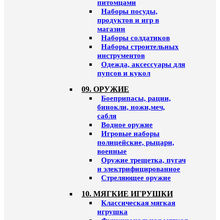
питомцами
Наборы посуды,
продуктов и игр в
магазин
Наборы солдатиков
Наборы строительных
инструментов
Одежда, аксессуары для
пупсов и кукол
09. ОРУЖИЕ
Боеприпасы, рации,
бинокли, ножи,меч,
сабля
Водное оружие
Игровые наборы
полицейские, рыцари,
военные
Оружие трещетка, пугач
и электрифицированное
Стреляющее оружие
10. МЯГКИЕ ИГРУШКИ
Классическая мягкая
игрушка