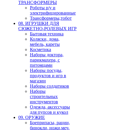
ТРАНСФОРМЕРЫ
Роботы р/у и
электрифицированные
Трансформеры,тобот
08. ИГРУШКИ ДЛЯ
СЮЖЕТНО-РОЛЕВЫХ ИГР
Бытовая техника
Коляски, дома,
мебель, кареты
Косметика
Наборы доктора,
парикмахера, с
питомцами
Наборы посуды,
продуктов и игр в
магазин
Наборы солдатиков
Наборы
строительных
инструментов
Одежда, аксессуары
для пупсов и кукол
09. ОРУЖИЕ
Боеприпасы, рации,
бинокли, ножи,меч,