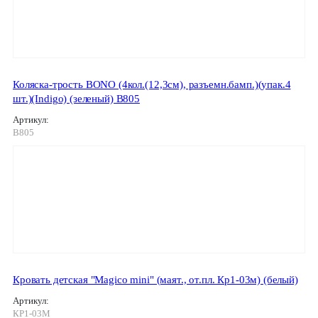
Коляска-трость BONO (4кол.(12,3см), разъемн.бамп.)(упак.4
шт.)(Indigo) (зеленый) B805
Артикул:
B805
Кровать детская "Magico mini" (маят., от.пл. Кр1-03м) (белый)
Артикул:
КР1-03М