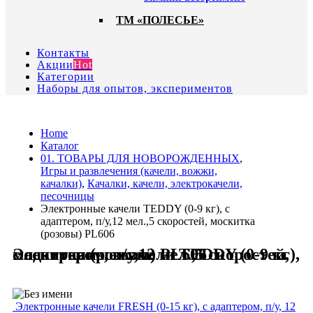
ТМ «ПОЛЕСЬЕ»
Контакты
Акции
Hot
Категории
Наборы для опытов, экспериментов
Home
Каталог
01. ТОВАРЫ ДЛЯ НОВОРОЖДЕННЫХ
,
Игры и развлечения (качели, вожжи,
качалки)
,
Качалки, качели, электрокачели,
песочницы
Электронные качели TEDDY (0-9 кг), с
адаптером, п/у,12 мел.,5 скоростей, москитка
(розовы) PL606
Электронные качели TEDDY (0-9 кг), с адаптером, п/у,12 мел.,5 скоростей, москитка (розовы) PL606
Электронные качели FRESH (0-15 кг), с адаптером, п/у, 12