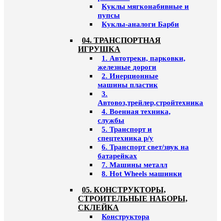
Куклы мягконабивные и
пупсы
Куклы-аналоги Барби
04. ТРАНСПОРТНАЯ
ИГРУШКА
1. Автотреки, парковки,
железные дороги
2. Инерционные
машины пластик
3.
Автовоз,трейлер,стройтехника
4. Военная техника,
службы
5. Транспорт и
спецтехника р/у
6. Транспорт свет/звук на
батарейках
7. Машины металл
8. Hot Wheels машинки
05. КОНСТРУКТОРЫ,
СТРОИТЕЛЬНЫЕ НАБОРЫ,
СКЛЕЙКА
Конструктора