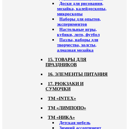
Доски для рисования,
мозайка, калейдоскопы,
микроскопы
Наборы для опытов,
экспериментов
Настольные игры,
кубики, лото, футбол
Пазлы, наборы для
творчества, холсты,
алмазная мозайка
15. ТОВАРЫ ДЛЯ
ПРАЗДНИКОВ
16. ЭЛЕМЕНТЫ ПИТАНИЯ
17. РЮКЗАКИ И
СУМОЧКИ
ТМ «INTEX»
ТМ «ЛИМПОПО»
ТМ «НИКА»
Детская мебель
Зимний ассортимент