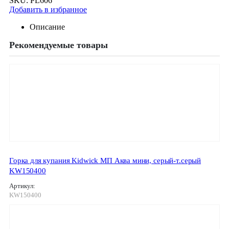
SKU:
PL606
Добавить в избранное
Описание
Рекомендуемые товары
Горка для купания Kidwick МП Аква мини, серый-т.серый
KW150400
Артикул:
KW150400