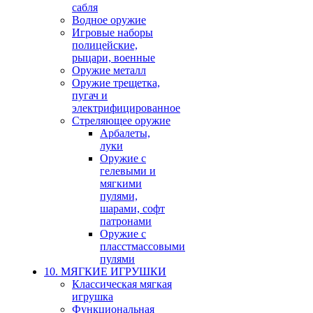
сабля
Водное оружие
Игровые наборы
полицейские,
рыцари, военные
Оружие металл
Оружие трещетка,
пугач и
электрифицированное
Стреляющее оружие
Арбалеты,
луки
Оружие с
гелевыми и
мягкими
пулями,
шарами, софт
патронами
Оружие с
пласстмассовыми
пулями
10. МЯГКИЕ ИГРУШКИ
Классическая мягкая
игрушка
Функциональная