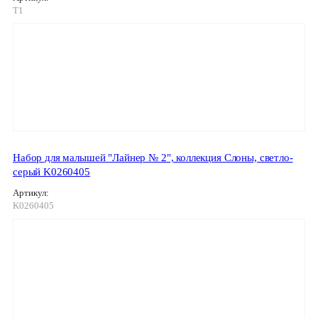
T1
Набор для малышей "Лайнер № 2", коллекция Слоны, светло-
серый K0260405
Артикул:
K0260405