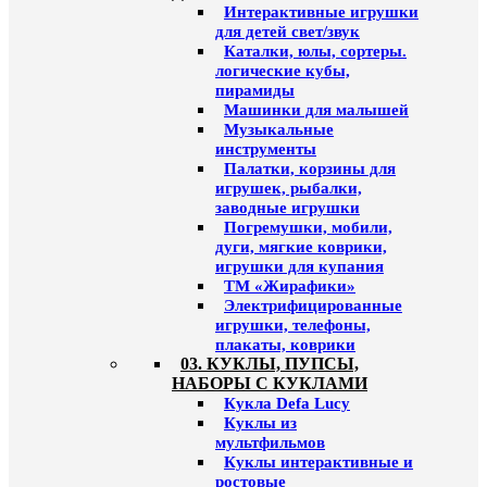
Интерактивные игрушки
для детей свет/звук
Каталки, юлы, сортеры.
логические кубы,
пирамиды
Машинки для малышей
Музыкальные
инструменты
Палатки, корзины для
игрушек, рыбалки,
заводные игрушки
Погремушки, мобили,
дуги, мягкие коврики,
игрушки для купания
ТМ «Жирафики»
Электрифицированные
игрушки, телефоны,
плакаты, коврики
03. КУКЛЫ, ПУПСЫ,
НАБОРЫ С КУКЛАМИ
Кукла Defa Lucy
Куклы из
мультфильмов
Куклы интерактивные и
ростовые