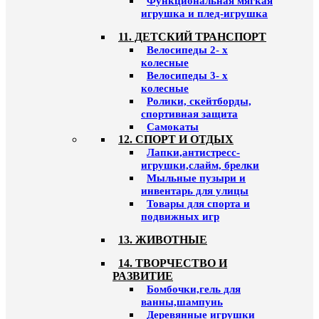
Функциональная мягкая
игрушка и плед-игрушка
11. ДЕТСКИЙ ТРАНСПОРТ
Велосипеды 2- х
колесные
Велосипеды 3- х
колесные
Ролики, скейтборды,
спортивная защита
Самокаты
12. СПОРТ И ОТДЫХ
Лапки,антистресс-
игрушки,слайм, брелки
Мыльные пузыри и
инвентарь для улицы
Товары для спорта и
подвижных игр
13. ЖИВОТНЫЕ
14. ТВОРЧЕСТВО И
РАЗВИТИЕ
Бомбочки,гель для
ванны,шампунь
Деревянные игрушки