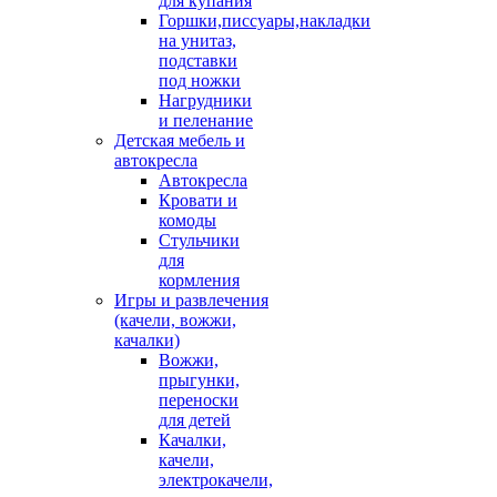
для купания
Горшки,писсуары,накладки
на унитаз,
подставки
под ножки
Нагрудники
и пеленание
Детская мебель и
автокресла
Автокресла
Кровати и
комоды
Стульчики
для
кормления
Игры и развлечения
(качели, вожжи,
качалки)
Вожжи,
прыгунки,
переноски
для детей
Качалки,
качели,
электрокачели,