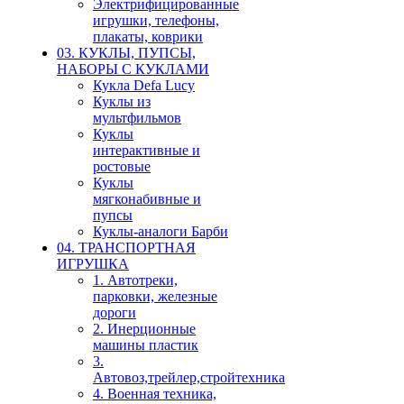
Электрифицированные
игрушки, телефоны,
плакаты, коврики
03. КУКЛЫ, ПУПСЫ,
НАБОРЫ С КУКЛАМИ
Кукла Defa Lucy
Куклы из
мультфильмов
Куклы
интерактивные и
ростовые
Куклы
мягконабивные и
пупсы
Куклы-аналоги Барби
04. ТРАНСПОРТНАЯ
ИГРУШКА
1. Автотреки,
парковки, железные
дороги
2. Инерционные
машины пластик
3.
Автовоз,трейлер,стройтехника
4. Военная техника,