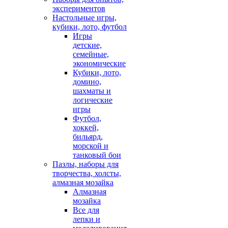
экспериментов
Настольные игры,
кубики, лото, футбол
Игры
детские,
семейные,
экономические
Кубики, лото,
домино,
шахматы и
логические
игры
Футбол,
хоккей,
бильярд,
морской и
танковый бои
Пазлы, наборы для
творчества, холсты,
алмазная мозайка
Алмазная
мозайка
Все для
лепки и