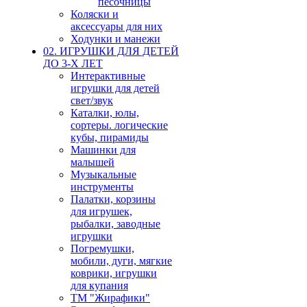
песочницы
Коляски и
аксессуары для них
Ходунки и манежи
02. ИГРУШКИ ДЛЯ ДЕТЕЙ
ДО 3-Х ЛЕТ
Интерактивные
игрушки для детей
свет/звук
Каталки, юлы,
сортеры. логические
кубы, пирамиды
Машинки для
малышей
Музыкальные
инструменты
Палатки, корзины
для игрушек,
рыбалки, заводные
игрушки
Погремушки,
мобили, дуги, мягкие
коврики, игрушки
для купания
ТМ "Жирафики"