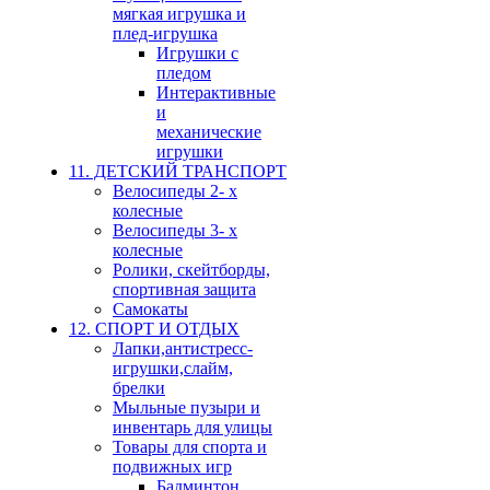
мягкая игрушка и
плед-игрушка
Игрушки с
пледом
Интерактивные
и
механические
игрушки
11. ДЕТСКИЙ ТРАНСПОРТ
Велосипеды 2- х
колесные
Велосипеды 3- х
колесные
Ролики, скейтборды,
спортивная защита
Самокаты
12. СПОРТ И ОТДЫХ
Лапки,антистресс-
игрушки,слайм,
брелки
Мыльные пузыри и
инвентарь для улицы
Товары для спорта и
подвижных игр
Бадминтон,