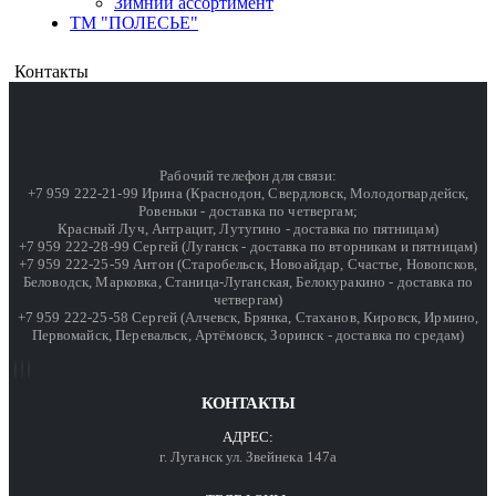
Зимний ассортимент
ТМ "ПОЛЕСЬЕ"
Контакты
Рабочий телефон для связи:
+7 959 222-21-99 Ирина (Краснодон, Свердловск, Молодогвардейск,
Ровеньки - доставка по четвергам;
Красный Луч, Антрацит, Лутугино - доставка по пятницам)
+7 959 222-28-99 Сергей (Луганск - доставка по вторникам и пятницам)
+7 959 222-25-59 Антон (Старобельск, Новоайдар, Счастье, Новопсков,
Беловодск, Марковка, Станица-Луганская, Белокуракино - доставка по
четвергам)
+7 959 222-25-58 Сергей (Алчевск, Брянка, Стаханов, Кировск, Ирмино,
Первомайск, Перевальск, Артёмовск, Зоринск - доставка по средам)
КОНТАКТЫ
АДРЕС:
г. Луганск ул. Звейнека 147а