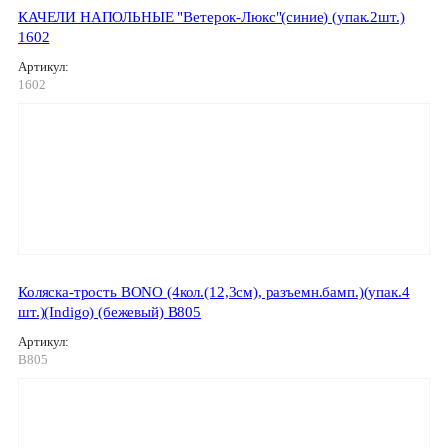
КАЧЕЛИ НАПОЛЬНЫЕ "Ветерок-Люкс"(синие) (упак.2шт.)
1602
Артикул:
1602
Коляска-трость BONO (4кол.(12,3см), разъемн.бамп.)(упак.4
шт.)(Indigo) (бежевый) B805
Артикул:
B805