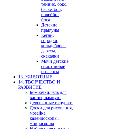
теннис, бокс,
баскетбол,
волейбол,
йога
Детские
прыгуны
Кегли,
городки,
кольцебросы,
дартсы,
скакалки
Мячи детские
спортивные
и насосы
13. ЖИВОТНЫЕ
14. ТВОРЧЕСТВО И
РАЗВИТИЕ
Бомбочки,гель для
ванны,шампунь
Деревянные игрушки
Доски для рисования,
мозайка,
калейдоскопы,
микроскопы
Наборы для опытов,