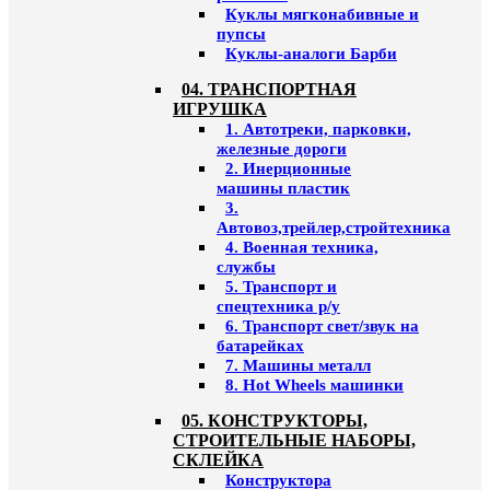
Куклы мягконабивные и
пупсы
Куклы-аналоги Барби
04. ТРАНСПОРТНАЯ
ИГРУШКА
1. Автотреки, парковки,
железные дороги
2. Инерционные
машины пластик
3.
Автовоз,трейлер,стройтехника
4. Военная техника,
службы
5. Транспорт и
спецтехника р/у
6. Транспорт свет/звук на
батарейках
7. Машины металл
8. Hot Wheels машинки
05. КОНСТРУКТОРЫ,
СТРОИТЕЛЬНЫЕ НАБОРЫ,
СКЛЕЙКА
Конструктора