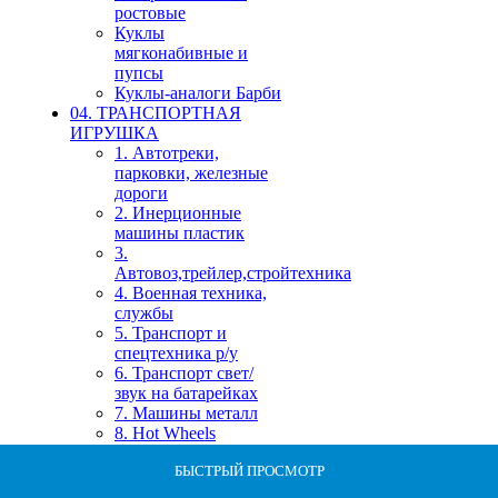
ростовые
Куклы
мягконабивные и
пупсы
Куклы-аналоги Барби
04. ТРАНСПОРТНАЯ
ИГРУШКА
1. Автотреки,
парковки, железные
дороги
2. Инерционные
машины пластик
3.
Автовоз,трейлер,стройтехника
4. Военная техника,
службы
5. Транспорт и
спецтехника р/у
6. Транспорт свет/
звук на батарейках
7. Машины металл
8. Hot Wheels
машинки
БЫСТРЫЙ ПРОСМОТР
БЫСТРЫЙ ПРОСМОТР
БЫСТРЫЙ ПРОСМОТР
БЫСТРЫЙ ПРОСМОТР
БЫСТРЫЙ ПРОСМОТР
БЫСТРЫЙ ПРОСМОТР
БЫСТРЫЙ ПРОСМОТР
БЫСТРЫЙ ПРОСМОТР
БЫСТРЫЙ ПРОСМОТР
БЫСТРЫЙ ПРОСМОТР
05. КОНСТРУКТОРЫ,
СТРОИТЕЛЬНЫЕ