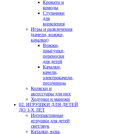
Кровати и
комоды
Стульчики
для
кормления
Игры и развлечения
(качели, вожжи,
качалки)
Вожжи,
прыгунки,
переноски
для детей
Качалки,
качели,
электрокачели,
песочницы
Коляски и
аксессуары для них
Ходунки и манежи
02. ИГРУШКИ ДЛЯ ДЕТЕЙ
ДО 3-Х ЛЕТ
Интерактивные
игрушки для детей
свет/звук
Каталки, юлы,