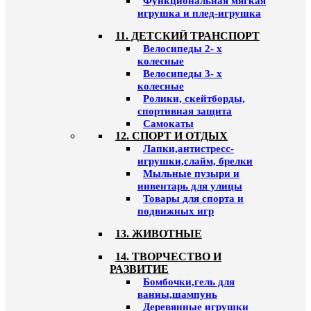
Функциональная мягкая
игрушка и плед-игрушка
11. ДЕТСКИЙ ТРАНСПОРТ
Велосипеды 2- х
колесные
Велосипеды 3- х
колесные
Ролики, скейтборды,
спортивная защита
Самокаты
12. СПОРТ И ОТДЫХ
Лапки,антистресс-
игрушки,слайм, брелки
Мыльные пузыри и
инвентарь для улицы
Товары для спорта и
подвижных игр
13. ЖИВОТНЫЕ
14. ТВОРЧЕСТВО И
РАЗВИТИЕ
Бомбочки,гель для
ванны,шампунь
Деревянные игрушки