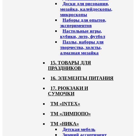
Доски для рисования,
мозайка, калейдоскопы,
микроскопы
Наборы для опытов,
экспериментов
Настольные игры,
кубики, лото, футбол
Пазлы, наборы для
творчества, холсты,
алмазная мозайка
15. ТОВАРЫ ДЛЯ
ПРАЗДНИКОВ
16. ЭЛЕМЕНТЫ ПИТАНИЯ
17. РЮКЗАКИ И
СУМОЧКИ
ТМ «INTEX»
ТМ «ЛИМПОПО»
ТМ «НИКА»
Детская мебель
Зимний ассортимент