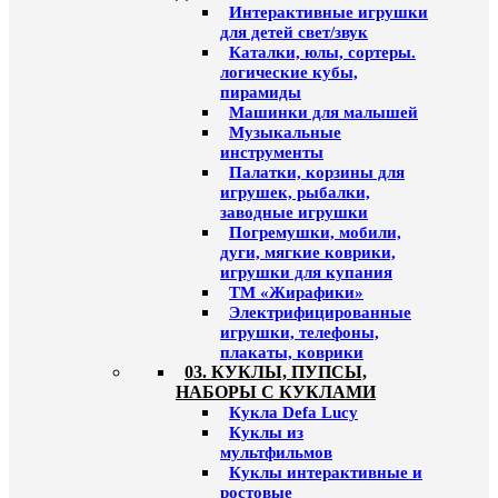
Интерактивные игрушки
для детей свет/звук
Каталки, юлы, сортеры.
логические кубы,
пирамиды
Машинки для малышей
Музыкальные
инструменты
Палатки, корзины для
игрушек, рыбалки,
заводные игрушки
Погремушки, мобили,
дуги, мягкие коврики,
игрушки для купания
ТМ «Жирафики»
Электрифицированные
игрушки, телефоны,
плакаты, коврики
03. КУКЛЫ, ПУПСЫ,
НАБОРЫ С КУКЛАМИ
Кукла Defa Lucy
Куклы из
мультфильмов
Куклы интерактивные и
ростовые