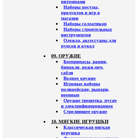
питомцами
Наборы посуды,
продуктов и игр в
магазин
Наборы солдатиков
Наборы строительных
инструментов
Одежда, аксессуары для
пупсов и кукол
09. ОРУЖИЕ
Боеприпасы, рации,
бинокли, ножи,меч,
сабля
Водное оружие
Игровые наборы
полицейские, рыцари,
военные
Оружие трещетка, пугач
и электрифицированное
Стреляющее оружие
10. МЯГКИЕ ИГРУШКИ
Классическая мягкая
игрушка