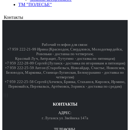
ТМ "ПОЛЕСЬЕ"
Контакты
Рабочий телефон для связи:
+7 959 222-21-99 Ирина (Краснодон, Свердловск, Молодогвардейск,
Ровеньки - доставка по четвергам;
Красный Луч, Антрацит, Лутугино - доставка по пятницам)
+7 959 222-28-99 Сергей (Луганск - доставка по вторникам и пятницам)
+7 959 222-25-59 Антон (Старобельск, Новоайдар, Счастье, Новопсков,
Беловодск, Марковка, Станица-Луганская, Белокуракино - доставка по
четвергам)
+7 959 222-25-58 Сергей (Алчевск, Брянка, Стаханов, Кировск, Ирмино,
Первомайск, Перевальск, Артёмовск, Зоринск - доставка по средам)
КОНТАКТЫ
АДРЕС:
г. Луганск ул. Звейнека 147а
ТЕЛЕФОНЫ: