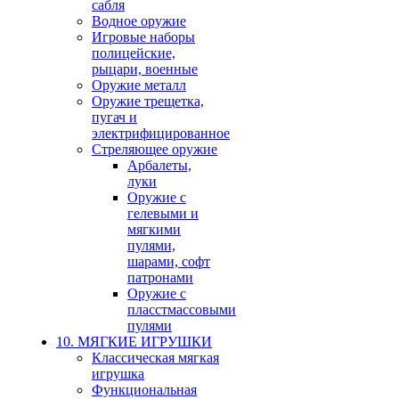
сабля
Водное оружие
Игровые наборы
полицейские,
рыцари, военные
Оружие металл
Оружие трещетка,
пугач и
электрифицированное
Стреляющее оружие
Арбалеты,
луки
Оружие с
гелевыми и
мягкими
пулями,
шарами, софт
патронами
Оружие с
пласстмассовыми
пулями
10. МЯГКИЕ ИГРУШКИ
Классическая мягкая
игрушка
Функциональная