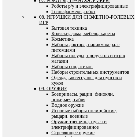
07. РОБОТЫ, ТРАНСФОРМЕРЫ
Роботы р/у и электрифицированные
Трансформеры,тобот
08. ИГРУШКИ ДЛЯ СЮЖЕТНО-РОЛЕВЫХ
ИГР
Бытовая техника
Коляски, дома, мебель, кареты
Косметика
Наборы доктора, парикмахера, с
питомцами
Наборы посуды, продуктов и игр в
магазин
Наборы солдатиков
Наборы строительных инструментов
Одежда, аксессуары для пупсов и
кукол
09. ОРУЖИЕ
Боеприпасы, рации, бинокли,
ножи,меч, сабля
Водное оружие
Игровые наборы полицейские,
рыцари, военные
Оружие трещетка, пугач и
электрифицированное
Стреляющее оружие