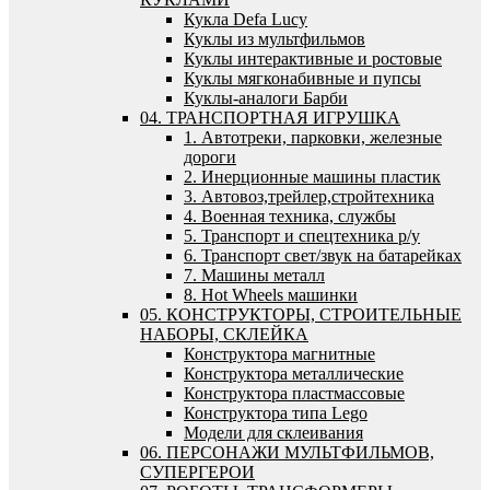
Кукла Defa Lucy
Куклы из мультфильмов
Куклы интерактивные и ростовые
Куклы мягконабивные и пупсы
Куклы-аналоги Барби
04. ТРАНСПОРТНАЯ ИГРУШКА
1. Автотреки, парковки, железные
дороги
2. Инерционные машины пластик
3. Автовоз,трейлер,стройтехника
4. Военная техника, службы
5. Транспорт и спецтехника р/у
6. Транспорт свет/звук на батарейках
7. Машины металл
8. Hot Wheels машинки
05. КОНСТРУКТОРЫ, СТРОИТЕЛЬНЫЕ
НАБОРЫ, СКЛЕЙКА
Конструктора магнитные
Конструктора металлические
Конструктора пластмассовые
Конструктора типа Lego
Модели для склеивания
06. ПЕРСОНАЖИ МУЛЬТФИЛЬМОВ,
СУПЕРГЕРОИ