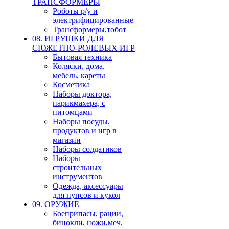
ТРАНСФОРМЕРЫ
Роботы р/у и
электрифицированные
Трансформеры,тобот
08. ИГРУШКИ ДЛЯ
СЮЖЕТНО-РОЛЕВЫХ ИГР
Бытовая техника
Коляски, дома,
мебель, кареты
Косметика
Наборы доктора,
парикмахера, с
питомцами
Наборы посуды,
продуктов и игр в
магазин
Наборы солдатиков
Наборы
строительных
инструментов
Одежда, аксессуары
для пупсов и кукол
09. ОРУЖИЕ
Боеприпасы, рации,
бинокли, ножи,меч,