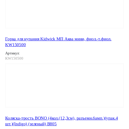
Горка для купания Kidwick МП Аква мини, фиол.-т.фиол.
KW150500
Артикул:
KW150500
Коляска-трость BONO (4кол.(12,3см), разъемн.бамп.)(упак.4
шт.)(Indigo) (зеленый) B805