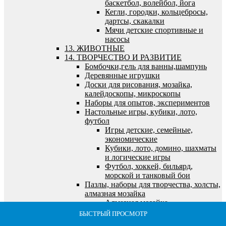
баскетбол, волейбол, йога
Кегли, городки, кольцебросы,
дартсы, скакалки
Мячи детские спортивные и
насосы
13. ЖИВОТНЫЕ
14. ТВОРЧЕСТВО И РАЗВИТИЕ
Бомбочки,гель для ванны,шампунь
Деревянные игрушки
Доски для рисования, мозайка,
калейдоскопы, микроскопы
Наборы для опытов, экспериментов
Настольные игры, кубики, лото,
футбол
Игры детские, семейные,
экономические
Кубики, лото, домино, шахматы
и логические игры
Футбол, хоккей, бильярд,
морской и танковый бои
Пазлы, наборы для творчества, холсты,
алмазная мозайка
Алмазная мозайка
Все для лепки и моделирования
БЫСТРЫЙ ПРОСМОТР
БЫСТРЫЙ ПРОСМОТР
БЫСТРЫЙ ПРОСМОТР
БЫСТРЫЙ ПРОСМОТР
БЫСТРЫЙ ПРОСМОТР
Все для рисования и росписи