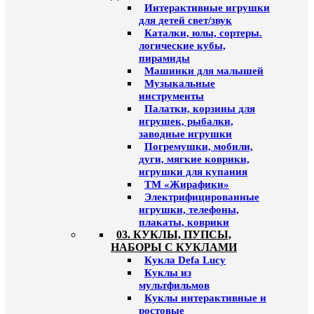
Интерактивные игрушки
для детей свет/звук
Каталки, юлы, сортеры.
логические кубы,
пирамиды
Машинки для малышей
Музыкальные
инструменты
Палатки, корзины для
игрушек, рыбалки,
заводные игрушки
Погремушки, мобили,
дуги, мягкие коврики,
игрушки для купания
ТМ «Жирафики»
Электрифицированные
игрушки, телефоны,
плакаты, коврики
03. КУКЛЫ, ПУПСЫ,
НАБОРЫ С КУКЛАМИ
Кукла Defa Lucy
Куклы из
мультфильмов
Куклы интерактивные и
ростовые