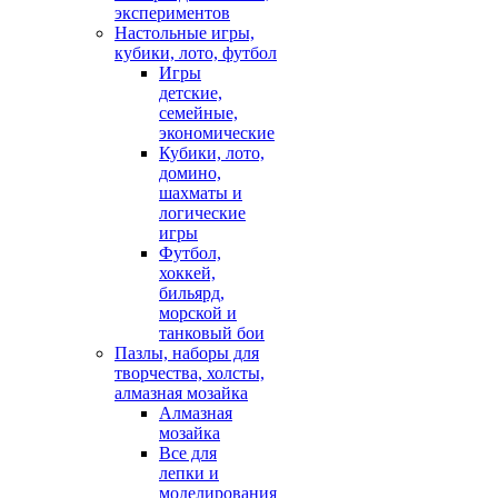
экспериментов
Настольные игры,
кубики, лото, футбол
Игры
детские,
семейные,
экономические
Кубики, лото,
домино,
шахматы и
логические
игры
Футбол,
хоккей,
бильярд,
морской и
танковый бои
Пазлы, наборы для
творчества, холсты,
алмазная мозайка
Алмазная
мозайка
Все для
лепки и
моделирования