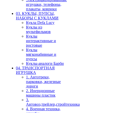
игрушки, телефоны,
плакаты, коврики
03. КУКЛЫ, ПУПСЫ,
НАБОРЫ С КУКЛАМИ
Кукла Defa Lucy
Куклы из
мультфильмов
Куклы
интерактивные и
ростовые
Куклы
мягконабивные и
пупсы
Куклы-аналоги Барби
04. ТРАНСПОРТНАЯ
ИГРУШКА
1. Автотреки,
парковки, железные
дороги
2. Инерционные
машины пластик
3.
Автовоз,трейлер,стройтехника
4. Военная техника,