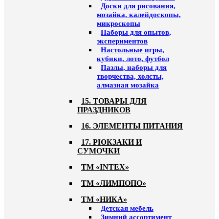
Доски для рисования,
мозайка, калейдоскопы,
микроскопы
Наборы для опытов,
экспериментов
Настольные игры,
кубики, лото, футбол
Пазлы, наборы для
творчества, холсты,
алмазная мозайка
15. ТОВАРЫ ДЛЯ
ПРАЗДНИКОВ
16. ЭЛЕМЕНТЫ ПИТАНИЯ
17. РЮКЗАКИ И
СУМОЧКИ
ТМ «INTEX»
ТМ «ЛИМПОПО»
ТМ «НИКА»
Детская мебель
Зимний ассортимент