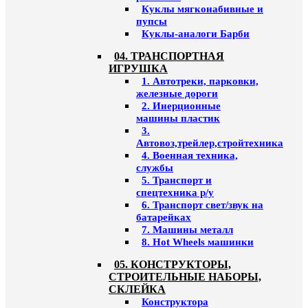
Куклы мягконабивные и
пупсы
Куклы-аналоги Барби
04. ТРАНСПОРТНАЯ
ИГРУШКА
1. Автотреки, парковки,
железные дороги
2. Инерционные
машины пластик
3.
Автовоз,трейлер,стройтехника
4. Военная техника,
службы
5. Транспорт и
спецтехника р/у
6. Транспорт свет/звук на
батарейках
7. Машины металл
8. Hot Wheels машинки
05. КОНСТРУКТОРЫ,
СТРОИТЕЛЬНЫЕ НАБОРЫ,
СКЛЕЙКА
Конструктора