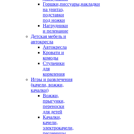
Горшки,писсуары,накладки
на унитаз,
подставки
под ножки
Нагрудники
и пеленание
Детская мебель и
автокресла
Автокресла
Кровати и
комоды
Стульчики
для
кормления
Игры и развлечения
(качели, вожжи,
качалки)
Вожжи,
прыгунки,
переноски
для детей
Качалки,
качели,
электрокачели,
песочницы