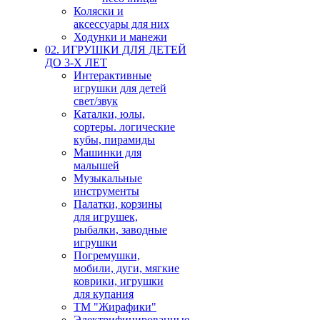
Коляски и
аксессуары для них
Ходунки и манежи
02. ИГРУШКИ ДЛЯ ДЕТЕЙ
ДО 3-Х ЛЕТ
Интерактивные
игрушки для детей
свет/звук
Каталки, юлы,
сортеры. логические
кубы, пирамиды
Машинки для
малышей
Музыкальные
инструменты
Палатки, корзины
для игрушек,
рыбалки, заводные
игрушки
Погремушки,
мобили, дуги, мягкие
коврики, игрушки
для купания
ТМ "Жирафики"
Электрифицированные