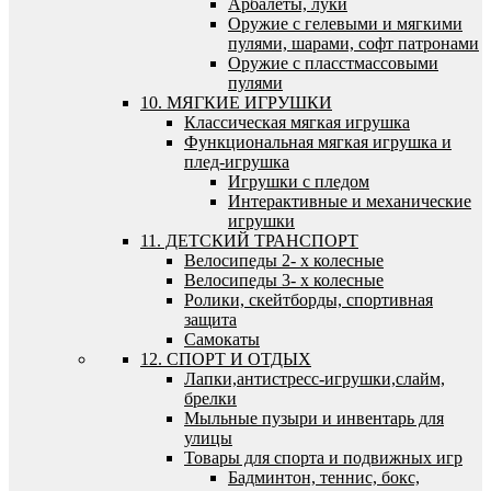
Арбалеты, луки
Оружие с гелевыми и мягкими
пулями, шарами, софт патронами
Оружие с пласстмассовыми
пулями
10. МЯГКИЕ ИГРУШКИ
Классическая мягкая игрушка
Функциональная мягкая игрушка и
плед-игрушка
Игрушки с пледом
Интерактивные и механические
игрушки
11. ДЕТСКИЙ ТРАНСПОРТ
Велосипеды 2- х колесные
Велосипеды 3- х колесные
Ролики, скейтборды, спортивная
защита
Самокаты
12. СПОРТ И ОТДЫХ
Лапки,антистресс-игрушки,слайм,
брелки
Мыльные пузыри и инвентарь для
улицы
Товары для спорта и подвижных игр
Бадминтон, теннис, бокс,