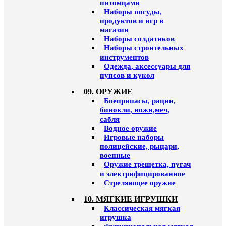
питомцами
Наборы посуды,
продуктов и игр в
магазин
Наборы солдатиков
Наборы строительных
инструментов
Одежда, аксессуары для
пупсов и кукол
09. ОРУЖИЕ
Боеприпасы, рации,
бинокли, ножи,меч,
сабля
Водное оружие
Игровые наборы
полицейские, рыцари,
военные
Оружие трещетка, пугач
и электрифицированное
Стреляющее оружие
10. МЯГКИЕ ИГРУШКИ
Классическая мягкая
игрушка