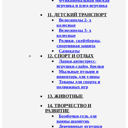
Функциональная мягкая
игрушка и плед-игрушка
11. ДЕТСКИЙ ТРАНСПОРТ
Велосипеды 2- х
колесные
Велосипеды 3- х
колесные
Ролики, скейтборды,
спортивная защита
Самокаты
12. СПОРТ И ОТДЫХ
Лапки,антистресс-
игрушки,слайм, брелки
Мыльные пузыри и
инвентарь для улицы
Товары для спорта и
подвижных игр
13. ЖИВОТНЫЕ
14. ТВОРЧЕСТВО И
РАЗВИТИЕ
Бомбочки,гель для
ванны,шампунь
Деревянные игрушки