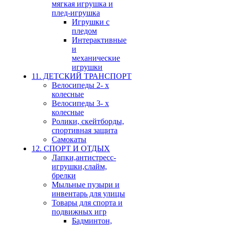
мягкая игрушка и
плед-игрушка
Игрушки с
пледом
Интерактивные
и
механические
игрушки
11. ДЕТСКИЙ ТРАНСПОРТ
Велосипеды 2- х
колесные
Велосипеды 3- х
колесные
Ролики, скейтборды,
спортивная защита
Самокаты
12. СПОРТ И ОТДЫХ
Лапки,антистресс-
игрушки,слайм,
брелки
Мыльные пузыри и
инвентарь для улицы
Товары для спорта и
подвижных игр
Бадминтон,