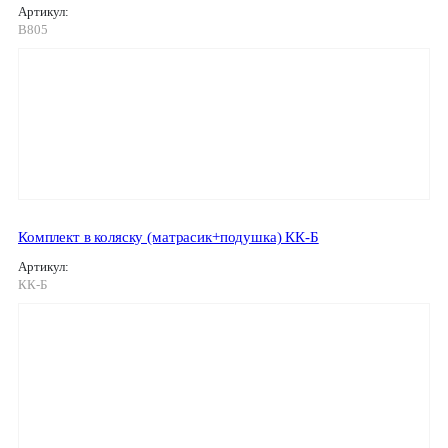
Артикул:
B805
Комплект в коляску (матрасик+подушка) КК-Б
Артикул:
КК-Б