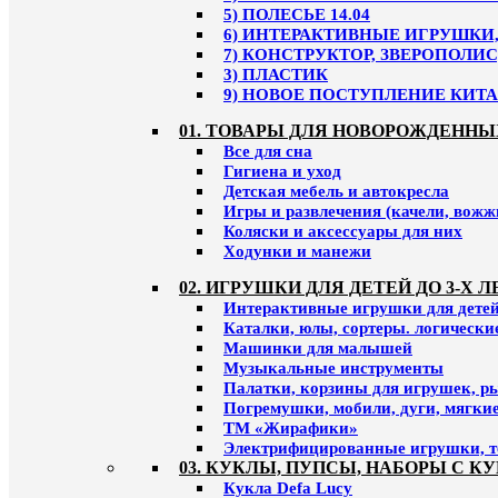
5) ПОЛЕСЬЕ 14.04
6) ИНТЕРАКТИВНЫЕ ИГРУШКИ, 
7) КОНСТРУКТОР, ЗВЕРОПОЛИС
3) ПЛАСТИК
9) НОВОЕ ПОСТУПЛЕНИЕ КИТАЙ
01. ТОВАРЫ ДЛЯ НОВОРОЖДЕННЫ
Все для сна
Гигиена и уход
Детская мебель и автокресла
Игры и развлечения (качели, вожж
Коляски и аксессуары для них
Ходунки и манежи
02. ИГРУШКИ ДЛЯ ДЕТЕЙ ДО 3-Х Л
Интерактивные игрушки для детей 
Каталки, юлы, сортеры. логическ
Машинки для малышей
Музыкальные инструменты
Палатки, корзины для игрушек, р
Погремушки, мобили, дуги, мягки
ТМ «Жирафики»
Электрифицированные игрушки, т
03. КУКЛЫ, ПУПСЫ, НАБОРЫ С К
Кукла Defa Lucy