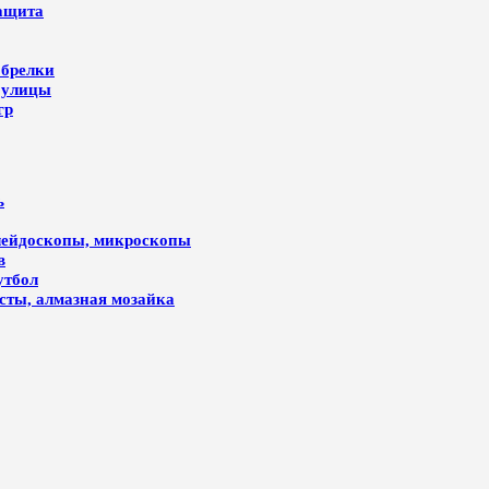
защита
 брелки
 улицы
гр
ь
алейдоскопы, микроскопы
в
утбол
лсты, алмазная мозайка