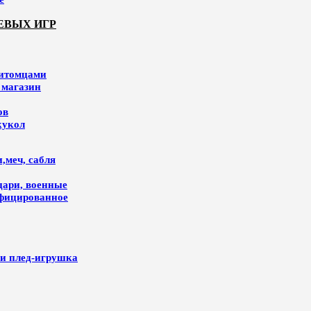
ЕВЫХ ИГР
питомцами
 магазин
ов
кукол
,меч, сабля
цари, военные
ифицированное
и плед-игрушка