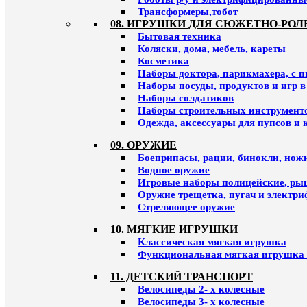
Трансформеры,тобот
08. ИГРУШКИ ДЛЯ СЮЖЕТНО-РОЛ
Бытовая техника
Коляски, дома, мебель, кареты
Косметика
Наборы доктора, парикмахера, с 
Наборы посуды, продуктов и игр в
Наборы солдатиков
Наборы строительных инструмент
Одежда, аксессуары для пупсов и 
09. ОРУЖИЕ
Боеприпасы, рации, бинокли, ножи
Водное оружие
Игровые наборы полицейские, ры
Оружие трещетка, пугач и электр
Стреляющее оружие
10. МЯГКИЕ ИГРУШКИ
Классическая мягкая игрушка
Функциональная мягкая игрушка 
11. ДЕТСКИЙ ТРАНСПОРТ
Велосипеды 2- х колесные
Велосипеды 3- х колесные