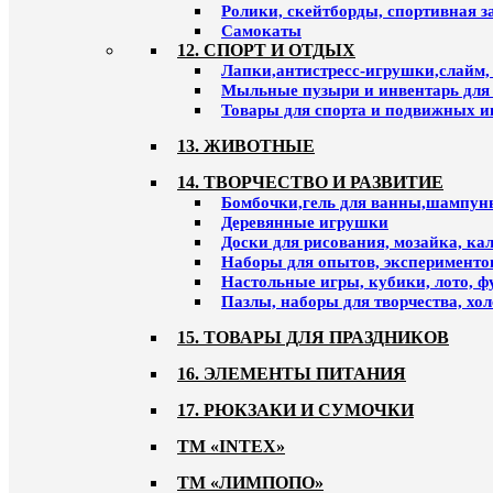
Ролики, скейтборды, спортивная 
Самокаты
12. СПОРТ И ОТДЫХ
Лапки,антистресс-игрушки,слайм,
Мыльные пузыри и инвентарь для
Товары для спорта и подвижных и
13. ЖИВОТНЫЕ
14. ТВОРЧЕСТВО И РАЗВИТИЕ
Бомбочки,гель для ванны,шампун
Деревянные игрушки
Доски для рисования, мозайка, к
Наборы для опытов, эксперименто
Настольные игры, кубики, лото, ф
Пазлы, наборы для творчества, хо
15. ТОВАРЫ ДЛЯ ПРАЗДНИКОВ
16. ЭЛЕМЕНТЫ ПИТАНИЯ
17. РЮКЗАКИ И СУМОЧКИ
ТМ «INTEX»
ТМ «ЛИМПОПО»