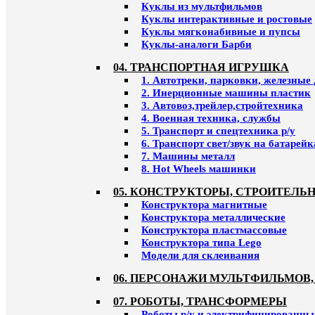
Куклы из мультфильмов
Куклы интерактивные и ростовые
Куклы мягконабивные и пупсы
Куклы-аналоги Барби
04. ТРАНСПОРТНАЯ ИГРУШКА
1. Автотреки, парковки, железные
2. Инерционные машины пластик
3. Автовоз,трейлер,стройтехника
4. Военная техника, службы
5. Транспорт и спецтехника р/у
6. Транспорт свет/звук на батарейк
7. Машины металл
8. Hot Wheels машинки
05. КОНСТРУКТОРЫ, СТРОИТЕЛЬ
Конструктора магнитные
Конструктора металлические
Конструктора пластмассовые
Конструктора типа Lego
Модели для склеивания
06. ПЕРСОНАЖИ МУЛЬТФИЛЬМОВ,
07. РОБОТЫ, ТРАНСФОРМЕРЫ
Роботы р/у и электрифицированны