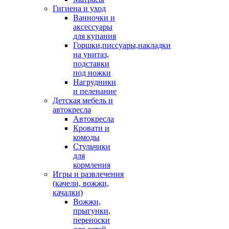
Гигиена и уход
Ванночки и
аксессуары
для купания
Горшки,писсуары,накладки
на унитаз,
подставки
под ножки
Нагрудники
и пеленание
Детская мебель и
автокресла
Автокресла
Кровати и
комоды
Стульчики
для
кормления
Игры и развлечения
(качели, вожжи,
качалки)
Вожжи,
прыгунки,
переноски