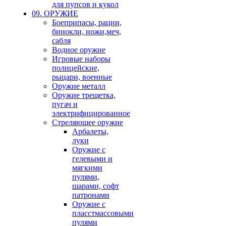
для пупсов и кукол
09. ОРУЖИЕ
Боеприпасы, рации,
бинокли, ножи,меч,
сабля
Водное оружие
Игровые наборы
полицейские,
рыцари, военные
Оружие металл
Оружие трещетка,
пугач и
электрифицированное
Стреляющее оружие
Арбалеты,
луки
Оружие с
гелевыми и
мягкими
пулями,
шарами, софт
патронами
Оружие с
пласстмассовыми
пулями