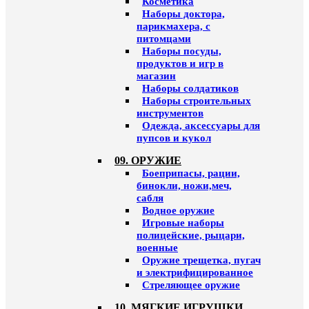
Косметика
Наборы доктора,
парикмахера, с
питомцами
Наборы посуды,
продуктов и игр в
магазин
Наборы солдатиков
Наборы строительных
инструментов
Одежда, аксессуары для
пупсов и кукол
09. ОРУЖИЕ
Боеприпасы, рации,
бинокли, ножи,меч,
сабля
Водное оружие
Игровые наборы
полицейские, рыцари,
военные
Оружие трещетка, пугач
и электрифицированное
Стреляющее оружие
10. МЯГКИЕ ИГРУШКИ