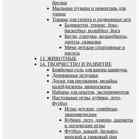
брелки
Мыльные пузыри и инвентарь для
улицы
Товары для спорта и подвижных игр
Бадминтон, теннис, бокс,
баскетбол, волейбол, йога
Кегли, городки, кольцебросы,
дартсы, скакалки
Мячи детские спортивные и
насосы
13. ЖИВОТНЫЕ
14. ТВОРЧЕСТВО И РАЗВИТИЕ
Бомбочки,гель для ванны,шампунь
Деревянные игрушки
Доски для рисования, мозайка,
калейдоскопы, микроскопы
Наборы для опытов, экспериментов
Настольные игры, кубики, лото,
футбол
Игры детские, семейные,
экономические
Кубики, лото, домино, шахматы
и логические игры
Футбол, хоккей, бильярд,
морской и танковый бои