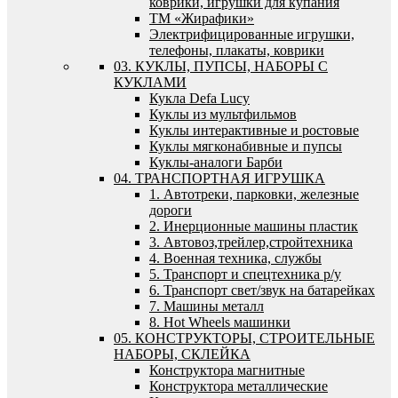
коврики, игрушки для купания
ТМ «Жирафики»
Электрифицированные игрушки,
телефоны, плакаты, коврики
03. КУКЛЫ, ПУПСЫ, НАБОРЫ С
КУКЛАМИ
Кукла Defa Lucy
Куклы из мультфильмов
Куклы интерактивные и ростовые
Куклы мягконабивные и пупсы
Куклы-аналоги Барби
04. ТРАНСПОРТНАЯ ИГРУШКА
1. Автотреки, парковки, железные
дороги
2. Инерционные машины пластик
3. Автовоз,трейлер,стройтехника
4. Военная техника, службы
5. Транспорт и спецтехника р/у
6. Транспорт свет/звук на батарейках
7. Машины металл
8. Hot Wheels машинки
05. КОНСТРУКТОРЫ, СТРОИТЕЛЬНЫЕ
НАБОРЫ, СКЛЕЙКА
Конструктора магнитные
Конструктора металлические