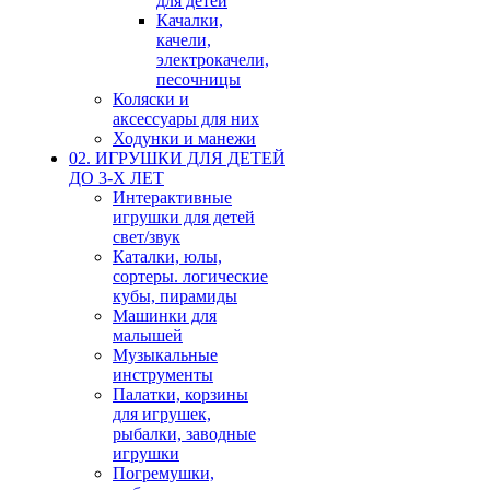
для детей
Качалки,
качели,
электрокачели,
песочницы
Коляски и
аксессуары для них
Ходунки и манежи
02. ИГРУШКИ ДЛЯ ДЕТЕЙ
ДО 3-Х ЛЕТ
Интерактивные
игрушки для детей
свет/звук
Каталки, юлы,
сортеры. логические
кубы, пирамиды
Машинки для
малышей
Музыкальные
инструменты
Палатки, корзины
для игрушек,
рыбалки, заводные
игрушки
Погремушки,