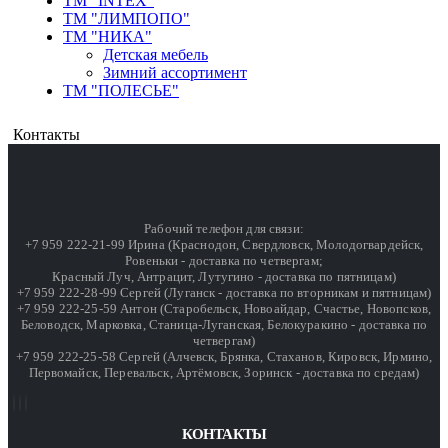
ТМ "INTEX"
ТМ "ЛИМПОПО"
ТМ "НИКА"
Детская мебель
Зимний ассортимент
ТМ "ПОЛЕСЬЕ"
Контакты
Рабочий телефон для связи:
+7 959 222-21-99 Ирина (Краснодон, Свердловск, Молодогвардейск,
Ровеньки - доставка по четвергам;
Красный Луч, Антрацит, Лутугино - доставка по пятницам)
+7 959 222-28-99 Сергей (Луганск - доставка по вторникам и пятницам)
+7 959 222-25-59 Антон (Старобельск, Новоайдар, Счастье, Новопсков,
Беловодск, Марковка, Станица-Луганская, Белокуракино - доставка по
четвергам)
+7 959 222-25-58 Сергей (Алчевск, Брянка, Стаханов, Кировск, Ирмино,
Первомайск, Перевальск, Артёмовск, Зоринск - доставка по средам)
КОНТАКТЫ