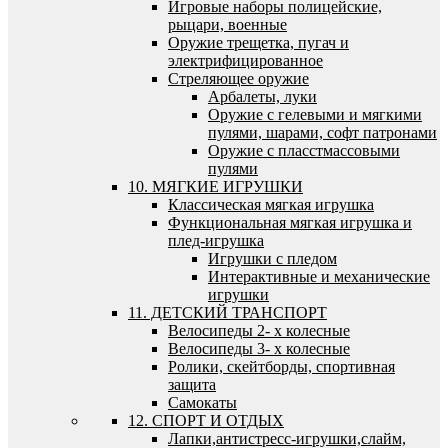
Игровые наборы полицейские,
рыцари, военные
Оружие трещетка, пугач и
электрифицированное
Стреляющее оружие
Арбалеты, луки
Оружие с гелевыми и мягкими
пулями, шарами, софт патронами
Оружие с пласстмассовыми
пулями
10. МЯГКИЕ ИГРУШКИ
Классическая мягкая игрушка
Функциональная мягкая игрушка и
плед-игрушка
Игрушки с пледом
Интерактивные и механические
игрушки
11. ДЕТСКИЙ ТРАНСПОРТ
Велосипеды 2- х колесные
Велосипеды 3- х колесные
Ролики, скейтборды, спортивная
защита
Самокаты
12. СПОРТ И ОТДЫХ
Лапки,антистресс-игрушки,слайм,