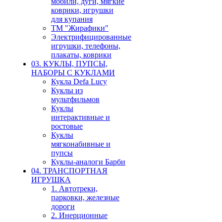
мобили, дуги, мягкие
коврики, игрушки
для купания
ТМ "Жирафики"
Электрифицированные
игрушки, телефоны,
плакаты, коврики
03. КУКЛЫ, ПУПСЫ,
НАБОРЫ С КУКЛАМИ
Кукла Defa Lucy
Куклы из
мультфильмов
Куклы
интерактивные и
ростовые
Куклы
мягконабивные и
пупсы
Куклы-аналоги Барби
04. ТРАНСПОРТНАЯ
ИГРУШКА
1. Автотреки,
парковки, железные
дороги
2. Инерционные