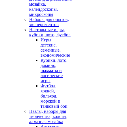
мозайка,
калейдоскопы,
микроскопы
Наборы для опытов,
экспериментов
Настольные игры,
кубики, лото, футбол
Игры
детские,
семейные,
экономические
Кубики, лото,
домино,
шахматы и
логические
игры
Футбол,
хоккей,
бильярд,
морской и
танковый бои
Пазлы, наборы для
творчества, холсты,
алмазная мозайка
Алмазная