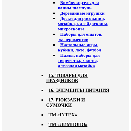
Бомбочки,гель для
ванны,шампунь
Деревянные игрушки
Доски для рисования,
мозайка, калейдоскопы,
микроскопы
Наборы для опытов,
экспериментов
Настольные игры,
кубики, лото, футбол
Пазлы, наборы для
творчества, холсты,
алмазная мозайка
15. ТОВАРЫ ДЛЯ
ПРАЗДНИКОВ
16. ЭЛЕМЕНТЫ ПИТАНИЯ
17. РЮКЗАКИ И
СУМОЧКИ
ТМ «INTEX»
ТМ «ЛИМПОПО»