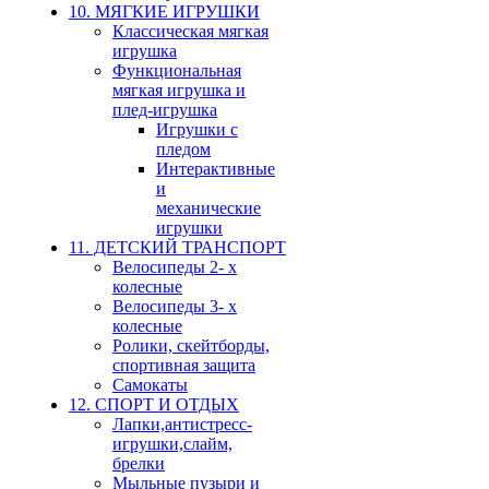
10. МЯГКИЕ ИГРУШКИ
Классическая мягкая
игрушка
Функциональная
мягкая игрушка и
плед-игрушка
Игрушки с
пледом
Интерактивные
и
механические
игрушки
11. ДЕТСКИЙ ТРАНСПОРТ
Велосипеды 2- х
колесные
Велосипеды 3- х
колесные
Ролики, скейтборды,
спортивная защита
Самокаты
12. СПОРТ И ОТДЫХ
Лапки,антистресс-
игрушки,слайм,
брелки
Мыльные пузыри и