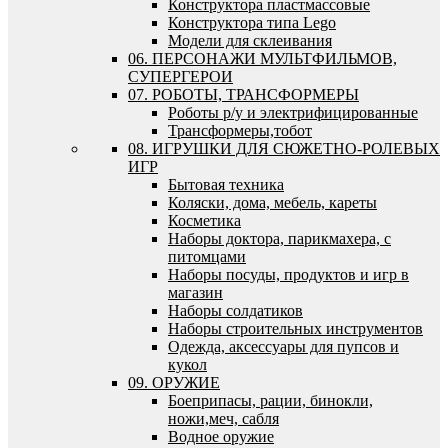
Конструктора пластмассовые
Конструктора типа Lego
Модели для склеивания
06. ПЕРСОНАЖИ МУЛЬТФИЛЬМОВ,
СУПЕРГЕРОИ
07. РОБОТЫ, ТРАНСФОРМЕРЫ
Роботы р/у и электрифицированные
Трансформеры,тобот
08. ИГРУШКИ ДЛЯ СЮЖЕТНО-РОЛЕВЫХ
ИГР
Бытовая техника
Коляски, дома, мебель, кареты
Косметика
Наборы доктора, парикмахера, с
питомцами
Наборы посуды, продуктов и игр в
магазин
Наборы солдатиков
Наборы строительных инструментов
Одежда, аксессуары для пупсов и
кукол
09. ОРУЖИЕ
Боеприпасы, рации, бинокли,
ножи,меч, сабля
Водное оружие