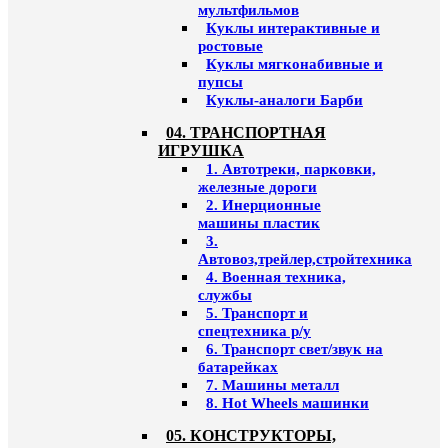
мультфильмов
Куклы интерактивные и
ростовые
Куклы мягконабивные и
пупсы
Куклы-аналоги Барби
04. ТРАНСПОРТНАЯ
ИГРУШКА
1. Автотреки, парковки,
железные дороги
2. Инерционные
машины пластик
3.
Автовоз,трейлер,стройтехника
4. Военная техника,
службы
5. Транспорт и
спецтехника р/у
6. Транспорт свет/звук на
батарейках
7. Машины металл
8. Hot Wheels машинки
05. КОНСТРУКТОРЫ,