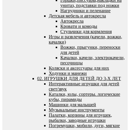
Горшки,писсуары,накладки на
унитаз, подставки под ножки
Нагрудники и пеленание
Детская мебель и автокресла
Автокресла
Кровати и комоды
Стульчики для кормления
Игры и развлечения (качели, вожжи,
качалки)
Вожжи, прыгунки, переноски
для детей
Качалки, качели, электрокачели,
песочницы
Коляски и аксессуары для них
Ходунки и манежи
02. ИГРУШКИ ДЛЯ ДЕТЕЙ ДО 3-Х ЛЕТ
Интерактивные игрушки для детей
свет/звук
Каталки, юлы, сортеры. логические
кубы, пирамиды
Машинки для малышей
Музыкальные инструменты
Палатки, корзины для игрушек,
рыбалки, заводные игрушки
Погремушки, мобили, дуги, мягкие