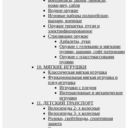
Боеприпасы, рации, бинокли,
ножи,меч, сабля
Водное оружие
Игровые наборы полицейские,
рыцари, военные
Оружие трещетка, пугач и
электрифицированное
Стреляющее оружие
Арбалеты, луки
Оружие с гелевыми и мягкими
пулями, шарами, софт патронами
Оружие с пласстмассовыми
пулями
10. МЯГКИЕ ИГРУШКИ
Классическая мягкая игрушка
Функциональная мягкая игрушка и
плед-игрушка
Игрушки с пледом
Интерактивные и механические
игрушки
11. ДЕТСКИЙ ТРАНСПОРТ
Велосипеды 2- х колесные
Велосипеды 3- х колесные
Ролики, скейтборды, спортивная
защита