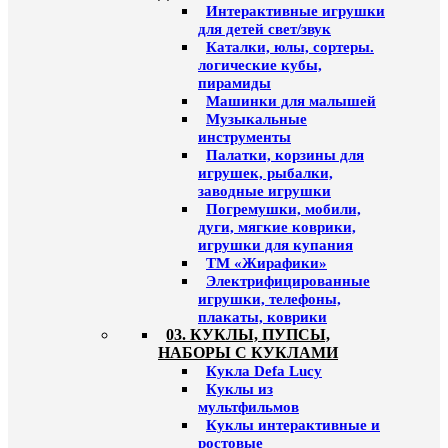
Интерактивные игрушки
для детей свет/звук
Каталки, юлы, сортеры.
логические кубы,
пирамиды
Машинки для малышей
Музыкальные
инструменты
Палатки, корзины для
игрушек, рыбалки,
заводные игрушки
Погремушки, мобили,
дуги, мягкие коврики,
игрушки для купания
ТМ «Жирафики»
Электрифицированные
игрушки, телефоны,
плакаты, коврики
03. КУКЛЫ, ПУПСЫ,
НАБОРЫ С КУКЛАМИ
Кукла Defa Lucy
Куклы из
мультфильмов
Куклы интерактивные и
ростовые