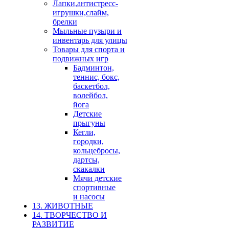
Лапки,антистресс-
игрушки,слайм,
брелки
Мыльные пузыри и
инвентарь для улицы
Товары для спорта и
подвижных игр
Бадминтон,
теннис, бокс,
баскетбол,
волейбол,
йога
Детские
прыгуны
Кегли,
городки,
кольцебросы,
дартсы,
скакалки
Мячи детские
спортивные
и насосы
13. ЖИВОТНЫЕ
14. ТВОРЧЕСТВО И
РАЗВИТИЕ