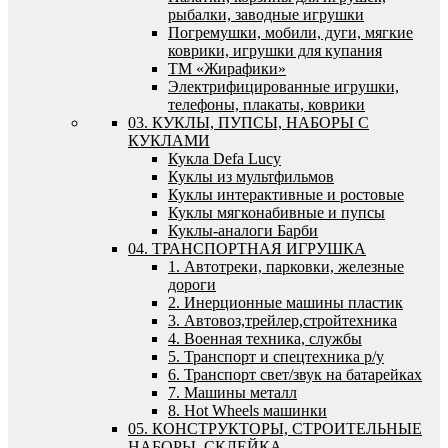
рыбалки, заводные игрушки
Погремушки, мобили, дуги, мягкие
коврики, игрушки для купания
ТМ «Жирафики»
Электрифицированные игрушки,
телефоны, плакаты, коврики
03. КУКЛЫ, ПУПСЫ, НАБОРЫ С
КУКЛАМИ
Кукла Defa Lucy
Куклы из мультфильмов
Куклы интерактивные и ростовые
Куклы мягконабивные и пупсы
Куклы-аналоги Барби
04. ТРАНСПОРТНАЯ ИГРУШКА
1. Автотреки, парковки, железные
дороги
2. Инерционные машины пластик
3. Автовоз,трейлер,стройтехника
4. Военная техника, службы
5. Транспорт и спецтехника р/у
6. Транспорт свет/звук на батарейках
7. Машины металл
8. Hot Wheels машинки
05. КОНСТРУКТОРЫ, СТРОИТЕЛЬНЫЕ
НАБОРЫ, СКЛЕЙКА