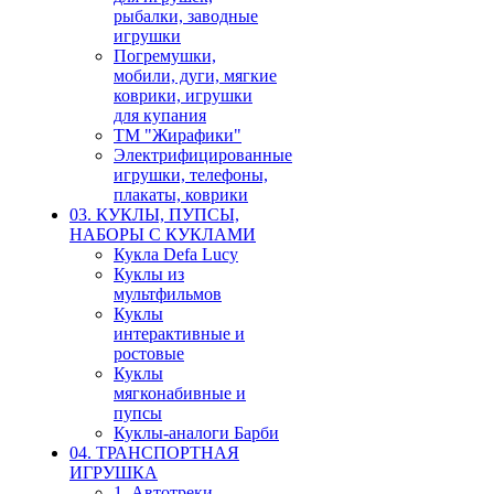
рыбалки, заводные
игрушки
Погремушки,
мобили, дуги, мягкие
коврики, игрушки
для купания
ТМ "Жирафики"
Электрифицированные
игрушки, телефоны,
плакаты, коврики
03. КУКЛЫ, ПУПСЫ,
НАБОРЫ С КУКЛАМИ
Кукла Defa Lucy
Куклы из
мультфильмов
Куклы
интерактивные и
ростовые
Куклы
мягконабивные и
пупсы
Куклы-аналоги Барби
04. ТРАНСПОРТНАЯ
ИГРУШКА
1. Автотреки,