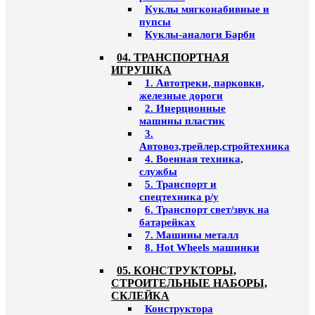
Куклы мягконабивные и
пупсы
Куклы-аналоги Барби
04. ТРАНСПОРТНАЯ
ИГРУШКА
1. Автотреки, парковки,
железные дороги
2. Инерционные
машины пластик
3.
Автовоз,трейлер,стройтехника
4. Военная техника,
службы
5. Транспорт и
спецтехника р/у
6. Транспорт свет/звук на
батарейках
7. Машины металл
8. Hot Wheels машинки
05. КОНСТРУКТОРЫ,
СТРОИТЕЛЬНЫЕ НАБОРЫ,
СКЛЕЙКА
Конструктора