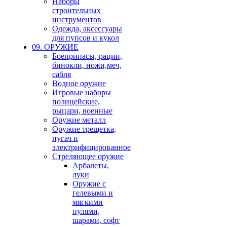
Наборы
строительных
инструментов
Одежда, аксессуары
для пупсов и кукол
09. ОРУЖИЕ
Боеприпасы, рации,
бинокли, ножи,меч,
сабля
Водное оружие
Игровые наборы
полицейские,
рыцари, военные
Оружие металл
Оружие трещетка,
пугач и
электрифицированное
Стреляющее оружие
Арбалеты,
луки
Оружие с
гелевыми и
мягкими
пулями,
шарами, софт