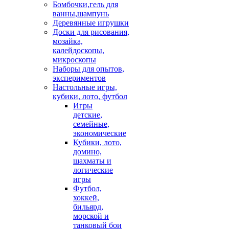
Бомбочки,гель для
ванны,шампунь
Деревянные игрушки
Доски для рисования,
мозайка,
калейдоскопы,
микроскопы
Наборы для опытов,
экспериментов
Настольные игры,
кубики, лото, футбол
Игры
детские,
семейные,
экономические
Кубики, лото,
домино,
шахматы и
логические
игры
Футбол,
хоккей,
бильярд,
морской и
танковый бои