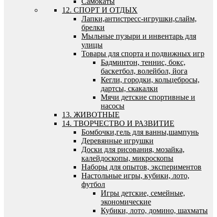
Самокаты
12. СПОРТ И ОТДЫХ
Лапки,антистресс-игрушки,слайм,
брелки
Мыльные пузыри и инвентарь для
улицы
Товары для спорта и подвижных игр
Бадминтон, теннис, бокс,
баскетбол, волейбол, йога
Кегли, городки, кольцебросы,
дартсы, скакалки
Мячи детские спортивные и
насосы
13. ЖИВОТНЫЕ
14. ТВОРЧЕСТВО И РАЗВИТИЕ
Бомбочки,гель для ванны,шампунь
Деревянные игрушки
Доски для рисования, мозайка,
калейдоскопы, микроскопы
Наборы для опытов, экспериментов
Настольные игры, кубики, лото,
футбол
Игры детские, семейные,
экономические
Кубики, лото, домино, шахматы