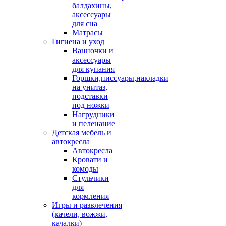
балдахины,
аксессуары
для сна
Матрасы
Гигиена и уход
Ванночки и
аксессуары
для купания
Горшки,писсуары,накладки
на унитаз,
подставки
под ножки
Нагрудники
и пеленание
Детская мебель и
автокресла
Автокресла
Кровати и
комоды
Стульчики
для
кормления
Игры и развлечения
(качели, вожжи,
качалки)