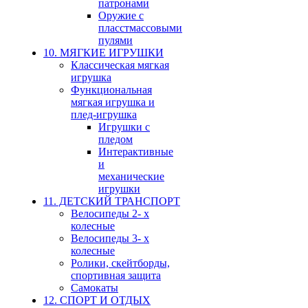
патронами
Оружие с
пласстмассовыми
пулями
10. МЯГКИЕ ИГРУШКИ
Классическая мягкая
игрушка
Функциональная
мягкая игрушка и
плед-игрушка
Игрушки с
пледом
Интерактивные
и
механические
игрушки
11. ДЕТСКИЙ ТРАНСПОРТ
Велосипеды 2- х
колесные
Велосипеды 3- х
колесные
Ролики, скейтборды,
спортивная защита
Самокаты
12. СПОРТ И ОТДЫХ