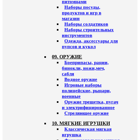
питомцами
Наборы посуды,
продуктов и игр в
магазин
Наборы солдатиков
Наборы строительных
инструментов
Одежда, аксессуары для
пупсов и кукол
09. ОРУЖИЕ
Боеприпасы, рации,
бинокли, ножи,меч,
сабля
Водное оружие
Игровые наборы
полицейские, рыцари,
военные
Оружие трещетка, пугач
и электрифицированное
Стреляющее оружие
10. МЯГКИЕ ИГРУШКИ
Классическая мягкая
игрушка