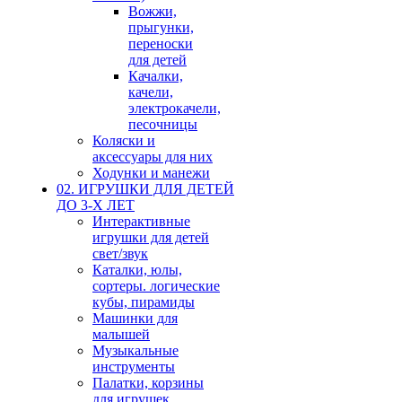
Вожжи,
прыгунки,
переноски
для детей
Качалки,
качели,
электрокачели,
песочницы
Коляски и
аксессуары для них
Ходунки и манежи
02. ИГРУШКИ ДЛЯ ДЕТЕЙ
ДО 3-Х ЛЕТ
Интерактивные
игрушки для детей
свет/звук
Каталки, юлы,
сортеры. логические
кубы, пирамиды
Машинки для
малышей
Музыкальные
инструменты
Палатки, корзины
для игрушек,