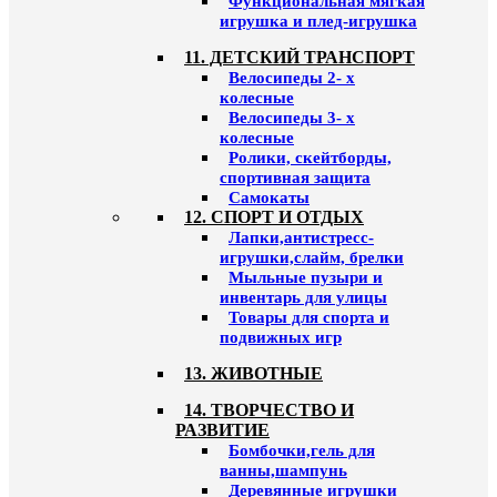
Функциональная мягкая
игрушка и плед-игрушка
11. ДЕТСКИЙ ТРАНСПОРТ
Велосипеды 2- х
колесные
Велосипеды 3- х
колесные
Ролики, скейтборды,
спортивная защита
Самокаты
12. СПОРТ И ОТДЫХ
Лапки,антистресс-
игрушки,слайм, брелки
Мыльные пузыри и
инвентарь для улицы
Товары для спорта и
подвижных игр
13. ЖИВОТНЫЕ
14. ТВОРЧЕСТВО И
РАЗВИТИЕ
Бомбочки,гель для
ванны,шампунь
Деревянные игрушки