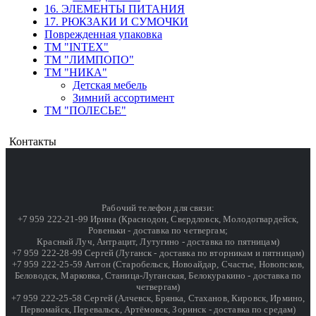
16. ЭЛЕМЕНТЫ ПИТАНИЯ
17. РЮКЗАКИ И СУМОЧКИ
Поврежденная упаковка
ТМ "INTEX"
ТМ "ЛИМПОПО"
ТМ "НИКА"
Детская мебель
Зимний ассортимент
ТМ "ПОЛЕСЬЕ"
Контакты
Рабочий телефон для связи:
+7 959 222-21-99 Ирина (Краснодон, Свердловск, Молодогвардейск,
Ровеньки - доставка по четвергам;
Красный Луч, Антрацит, Лутугино - доставка по пятницам)
+7 959 222-28-99 Сергей (Луганск - доставка по вторникам и пятницам)
+7 959 222-25-59 Антон (Старобельск, Новоайдар, Счастье, Новопсков,
Беловодск, Марковка, Станица-Луганская, Белокуракино - доставка по
четвергам)
+7 959 222-25-58 Сергей (Алчевск, Брянка, Стаханов, Кировск, Ирмино,
Первомайск, Перевальск, Артёмовск, Зоринск - доставка по средам)