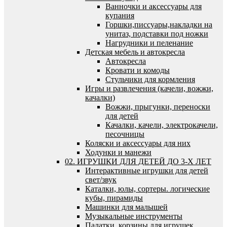
Ванночки и аксессуары для
купания
Горшки,писсуары,накладки на
унитаз, подставки под ножки
Нагрудники и пеленание
Детская мебель и автокресла
Автокресла
Кровати и комоды
Стульчики для кормления
Игры и развлечения (качели, вожжи,
качалки)
Вожжи, прыгунки, переноски
для детей
Качалки, качели, электрокачели,
песочницы
Коляски и аксессуары для них
Ходунки и манежи
02. ИГРУШКИ ДЛЯ ДЕТЕЙ ДО 3-Х ЛЕТ
Интерактивные игрушки для детей
свет/звук
Каталки, юлы, сортеры. логические
кубы, пирамиды
Машинки для малышей
Музыкальные инструменты
Палатки, корзины для игрушек,