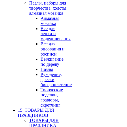
Пазлы, наборы для
творчества, холсты,
алмазная мозайка
Алмазная
мозайка
Все для
лепки и
моделирования
Все для
рисования и
росписи
Выжигание
по дереву
Пазлы
Рукоделие,
фрески,
бисероплетение
Творческие
поделки,
гравюры,
скретчинг
15. ТОВАРЫ ДЛЯ
ПРАЗДНИКОВ
ТОВАРЫ ДЛЯ
ПРАЗДНИКА