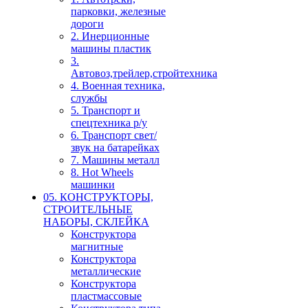
парковки, железные
дороги
2. Инерционные
машины пластик
3.
Автовоз,трейлер,стройтехника
4. Военная техника,
службы
5. Транспорт и
спецтехника р/у
6. Транспорт свет/
звук на батарейках
7. Машины металл
8. Hot Wheels
машинки
05. КОНСТРУКТОРЫ,
СТРОИТЕЛЬНЫЕ
НАБОРЫ, СКЛЕЙКА
Конструктора
магнитные
Конструктора
металлические
Конструктора
пластмассовые