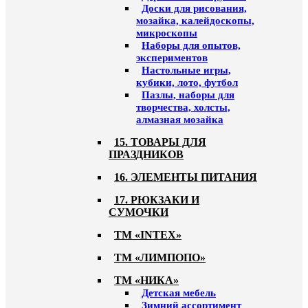
Доски для рисования,
мозайка, калейдоскопы,
микроскопы
Наборы для опытов,
экспериментов
Настольные игры,
кубики, лото, футбол
Пазлы, наборы для
творчества, холсты,
алмазная мозайка
15. ТОВАРЫ ДЛЯ
ПРАЗДНИКОВ
16. ЭЛЕМЕНТЫ ПИТАНИЯ
17. РЮКЗАКИ И
СУМОЧКИ
ТМ «INTEX»
ТМ «ЛИМПОПО»
ТМ «НИКА»
Детская мебель
Зимний ассортимент