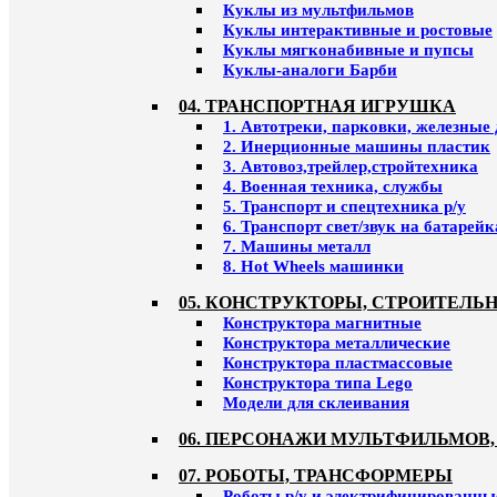
Куклы из мультфильмов
Куклы интерактивные и ростовые
Куклы мягконабивные и пупсы
Куклы-аналоги Барби
04. ТРАНСПОРТНАЯ ИГРУШКА
1. Автотреки, парковки, железные
2. Инерционные машины пластик
3. Автовоз,трейлер,стройтехника
4. Военная техника, службы
5. Транспорт и спецтехника р/у
6. Транспорт свет/звук на батарейк
7. Машины металл
8. Hot Wheels машинки
05. КОНСТРУКТОРЫ, СТРОИТЕЛЬ
Конструктора магнитные
Конструктора металлические
Конструктора пластмассовые
Конструктора типа Lego
Модели для склеивания
06. ПЕРСОНАЖИ МУЛЬТФИЛЬМОВ,
07. РОБОТЫ, ТРАНСФОРМЕРЫ
Роботы р/у и электрифицированны