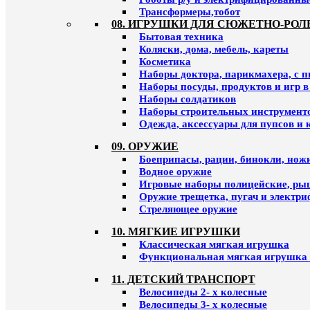
Трансформеры,тобот
08. ИГРУШКИ ДЛЯ СЮЖЕТНО-РОЛ
Бытовая техника
Коляски, дома, мебель, кареты
Косметика
Наборы доктора, парикмахера, с 
Наборы посуды, продуктов и игр в
Наборы солдатиков
Наборы строительных инструмент
Одежда, аксессуары для пупсов и 
09. ОРУЖИЕ
Боеприпасы, рации, бинокли, ножи
Водное оружие
Игровые наборы полицейские, ры
Оружие трещетка, пугач и электр
Стреляющее оружие
10. МЯГКИЕ ИГРУШКИ
Классическая мягкая игрушка
Функциональная мягкая игрушка 
11. ДЕТСКИЙ ТРАНСПОРТ
Велосипеды 2- х колесные
Велосипеды 3- х колесные