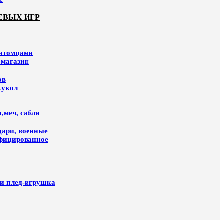
ЕВЫХ ИГР
питомцами
 магазин
ов
кукол
,меч, сабля
цари, военные
ифицированное
и плед-игрушка