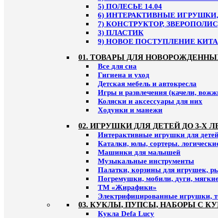
5) ПОЛЕСЬЕ 14.04
6) ИНТЕРАКТИВНЫЕ ИГРУШКИ, 
7) КОНСТРУКТОР, ЗВЕРОПОЛИС
3) ПЛАСТИК
9) НОВОЕ ПОСТУПЛЕНИЕ КИТАЙ
01. ТОВАРЫ ДЛЯ НОВОРОЖДЕННЫ
Все для сна
Гигиена и уход
Детская мебель и автокресла
Игры и развлечения (качели, вожж
Коляски и аксессуары для них
Ходунки и манежи
02. ИГРУШКИ ДЛЯ ДЕТЕЙ ДО 3-Х Л
Интерактивные игрушки для детей 
Каталки, юлы, сортеры. логическ
Машинки для малышей
Музыкальные инструменты
Палатки, корзины для игрушек, р
Погремушки, мобили, дуги, мягки
ТМ «Жирафики»
Электрифицированные игрушки, т
03. КУКЛЫ, ПУПСЫ, НАБОРЫ С К
Кукла Defa Lucy