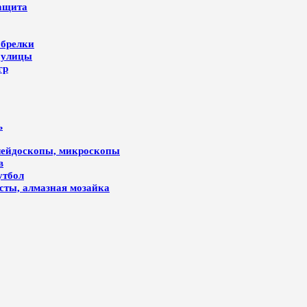
защита
 брелки
 улицы
гр
ь
алейдоскопы, микроскопы
в
утбол
лсты, алмазная мозайка