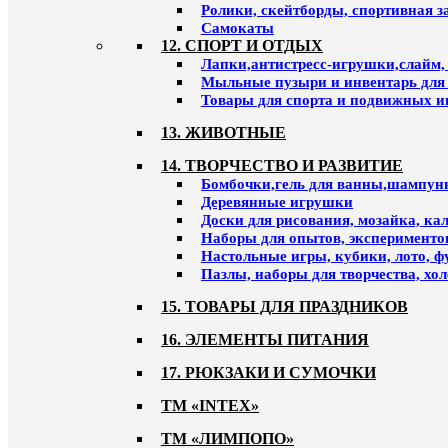
Ролики, скейтборды, спортивная 
Самокаты
12. СПОРТ И ОТДЫХ
Лапки,антистресс-игрушки,слайм,
Мыльные пузыри и инвентарь для
Товары для спорта и подвижных и
13. ЖИВОТНЫЕ
14. ТВОРЧЕСТВО И РАЗВИТИЕ
Бомбочки,гель для ванны,шампун
Деревянные игрушки
Доски для рисования, мозайка, к
Наборы для опытов, эксперименто
Настольные игры, кубики, лото, ф
Пазлы, наборы для творчества, хо
15. ТОВАРЫ ДЛЯ ПРАЗДНИКОВ
16. ЭЛЕМЕНТЫ ПИТАНИЯ
17. РЮКЗАКИ И СУМОЧКИ
ТМ «INTEX»
ТМ «ЛИМПОПО»