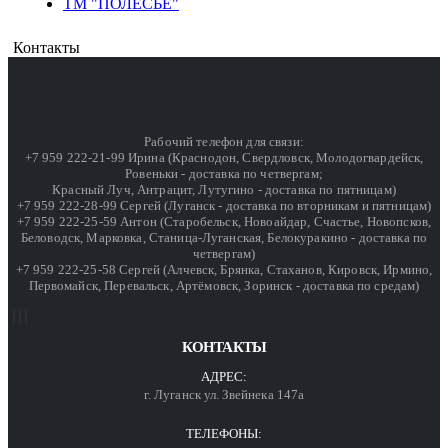
ТМ "ПОЛЕСЬЕ"
Контакты
Рабочий телефон для связи:
+7 959 222-21-99 Ирина (Краснодон, Свердловск, Молодогвардейск,
Ровеньки - доставка по четвергам;
Красный Луч, Антрацит, Лутугино - доставка по пятницам)
+7 959 222-28-99 Сергей (Луганск - доставка по вторникам и пятницам)
+7 959 222-25-59 Антон (Старобельск, Новоайдар, Счастье, Новопсков,
Беловодск, Марковка, Станица-Луганская, Белокуракино - доставка по
четвергам)
+7 959 222-25-58 Сергей (Алчевск, Брянка, Стаханов, Кировск, Ирмино,
Первомайск, Перевальск, Артёмовск, Зоринск - доставка по средам)
КОНТАКТЫ
АДРЕС:
г. Луганск ул. Звейнека 147а
ТЕЛЕФОНЫ: