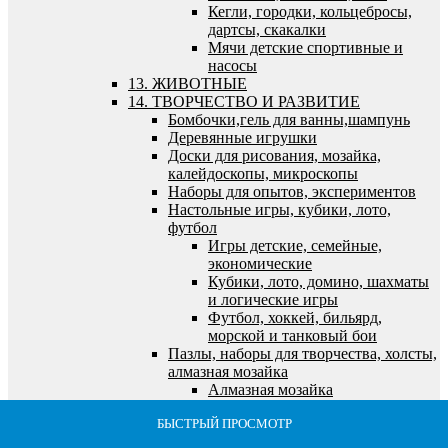
Кегли, городки, кольцебросы,
дартсы, скакалки
Мячи детские спортивные и
насосы
13. ЖИВОТНЫЕ
14. ТВОРЧЕСТВО И РАЗВИТИЕ
Бомбочки,гель для ванны,шампунь
Деревянные игрушки
Доски для рисования, мозайка,
калейдоскопы, микроскопы
Наборы для опытов, экспериментов
Настольные игры, кубики, лото,
футбол
Игры детские, семейные,
экономические
Кубики, лото, домино, шахматы
и логические игры
Футбол, хоккей, бильярд,
морской и танковый бои
Пазлы, наборы для творчества, холсты,
алмазная мозайка
Алмазная мозайка
Все для лепки и моделирования
БЫСТРЫЙ ПРОСМОТР
БЫСТРЫЙ ПРОСМОТР
БЫСТРЫЙ ПРОСМОТР
БЫСТРЫЙ ПРОСМОТР
БЫСТРЫЙ ПРОСМОТР
Все для рисования и росписи
Выжигание по дереву