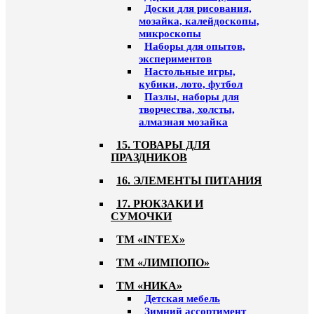
Доски для рисования,
мозайка, калейдоскопы,
микроскопы
Наборы для опытов,
экспериментов
Настольные игры,
кубики, лото, футбол
Пазлы, наборы для
творчества, холсты,
алмазная мозайка
15. ТОВАРЫ ДЛЯ
ПРАЗДНИКОВ
16. ЭЛЕМЕНТЫ ПИТАНИЯ
17. РЮКЗАКИ И
СУМОЧКИ
ТМ «INTEX»
ТМ «ЛИМПОПО»
ТМ «НИКА»
Детская мебель
Зимний ассортимент