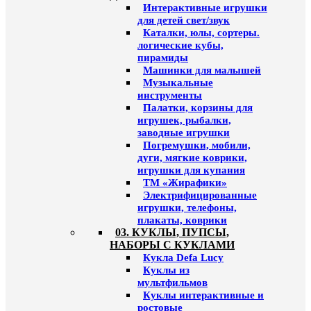
Интерактивные игрушки
для детей свет/звук
Каталки, юлы, сортеры.
логические кубы,
пирамиды
Машинки для малышей
Музыкальные
инструменты
Палатки, корзины для
игрушек, рыбалки,
заводные игрушки
Погремушки, мобили,
дуги, мягкие коврики,
игрушки для купания
ТМ «Жирафики»
Электрифицированные
игрушки, телефоны,
плакаты, коврики
03. КУКЛЫ, ПУПСЫ,
НАБОРЫ С КУКЛАМИ
Кукла Defa Lucy
Куклы из
мультфильмов
Куклы интерактивные и
ростовые