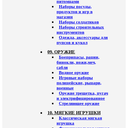
питомцами
Наборы посуды,
продуктов и игр в
магазин
Наборы солдатиков
Наборы строительных
инструментов
Одежда, аксессуары для
пупсов и кукол
09. ОРУЖИЕ
Боеприпасы, рации,
бинокли, ножи,меч,
сабля
Водное оружие
Игровые наборы
полицейские, рыцари,
военные
Оружие трещетка, пугач
и электрифицированное
Стреляющее оружие
10. МЯГКИЕ ИГРУШКИ
Классическая мягкая
игрушка