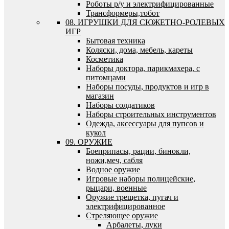
Роботы р/у и электрифицированные
Трансформеры,тобот
08. ИГРУШКИ ДЛЯ СЮЖЕТНО-РОЛЕВЫХ
ИГР
Бытовая техника
Коляски, дома, мебель, кареты
Косметика
Наборы доктора, парикмахера, с
питомцами
Наборы посуды, продуктов и игр в
магазин
Наборы солдатиков
Наборы строительных инструментов
Одежда, аксессуары для пупсов и
кукол
09. ОРУЖИЕ
Боеприпасы, рации, бинокли,
ножи,меч, сабля
Водное оружие
Игровые наборы полицейские,
рыцари, военные
Оружие трещетка, пугач и
электрифицированное
Стреляющее оружие
Арбалеты, луки