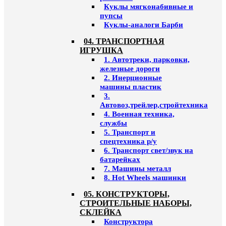
Куклы мягконабивные и
пупсы
Куклы-аналоги Барби
04. ТРАНСПОРТНАЯ
ИГРУШКА
1. Автотреки, парковки,
железные дороги
2. Инерционные
машины пластик
3.
Автовоз,трейлер,стройтехника
4. Военная техника,
службы
5. Транспорт и
спецтехника р/у
6. Транспорт свет/звук на
батарейках
7. Машины металл
8. Hot Wheels машинки
05. КОНСТРУКТОРЫ,
СТРОИТЕЛЬНЫЕ НАБОРЫ,
СКЛЕЙКА
Конструктора