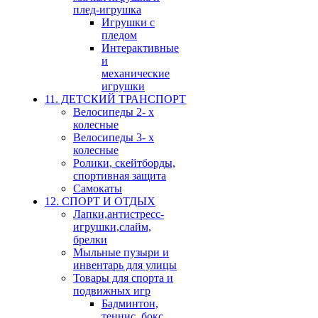
плед-игрушка
Игрушки с
пледом
Интерактивные
и
механические
игрушки
11. ДЕТСКИЙ ТРАНСПОРТ
Велосипеды 2- х
колесные
Велосипеды 3- х
колесные
Ролики, скейтборды,
спортивная защита
Самокаты
12. СПОРТ И ОТДЫХ
Лапки,антистресс-
игрушки,слайм,
брелки
Мыльные пузыри и
инвентарь для улицы
Товары для спорта и
подвижных игр
Бадминтон,
теннис, бокс,