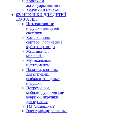
Коляски и
аксессуары для них
Ходунки и манежи
02. ИГРУШКИ ДЛЯ ДЕТЕЙ
ДО 3-Х ЛЕТ
Интерактивные
игрушки для детей
свет/звук
Каталки, юлы,
сортеры. логические
кубы, пирамиды
Машинки для
малышей
Музыкальные
инструменты
Палатки, корзины
для игрушек,
рыбалки, заводные
игрушки
Погремушки,
мобили, дуги, мягкие
коврики, игрушки
для купания
ТМ "Жирафики"
Электрифицированные