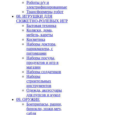
Роботы р/у и
электрифицированные
Трансформеры,тобот
08. ИГРУШКИ ДЛЯ
СЮЖЕТНО-РОЛЕВЫХ ИГР
Бытовая техника
Коляски, дома,
мебель, кареты
Косметика
Наборы доктора,
парикмахера, с
питомцами
Наборы посуды,
продуктов и игр в
магазин
Наборы солдатиков
Наборы
строительных
инструментов
Одежда, аксессуары
для пупсов и кукол
09. ОРУЖИЕ
Боеприпасы, рации,
бинокли, ножи,меч,
сабля