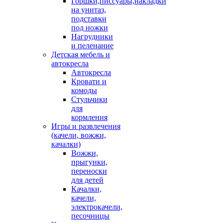
Горшки,писсуары,накладки
на унитаз,
подставки
под ножки
Нагрудники
и пеленание
Детская мебель и
автокресла
Автокресла
Кровати и
комоды
Стульчики
для
кормления
Игры и развлечения
(качели, вожжи,
качалки)
Вожжи,
прыгунки,
переноски
для детей
Качалки,
качели,
электрокачели,
песочницы