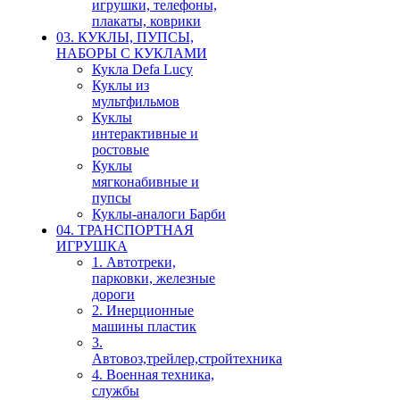
игрушки, телефоны,
плакаты, коврики
03. КУКЛЫ, ПУПСЫ,
НАБОРЫ С КУКЛАМИ
Кукла Defa Lucy
Куклы из
мультфильмов
Куклы
интерактивные и
ростовые
Куклы
мягконабивные и
пупсы
Куклы-аналоги Барби
04. ТРАНСПОРТНАЯ
ИГРУШКА
1. Автотреки,
парковки, железные
дороги
2. Инерционные
машины пластик
3.
Автовоз,трейлер,стройтехника
4. Военная техника,
службы