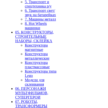
5. Транспорт и
спецтехника р/у
6. Транспорт свет/
звук на батарейках
7. Машины металл
8. Hot Wheels
машинки
05. КОНСТРУКТОРЫ,
СТРОИТЕЛЬНЫЕ
НАБОРЫ, СКЛЕЙКА
Конструктора
магнитные
Конструктора
металлические
Конструктора
пластмассовые
Конструктора типа
Lego
Модели для
склеивания
06. ПЕРСОНАЖИ
МУЛЬТФИЛЬМОВ,
СУПЕРГЕРОИ
07. РОБОТЫ,
ТРАНСФОРМЕРЫ