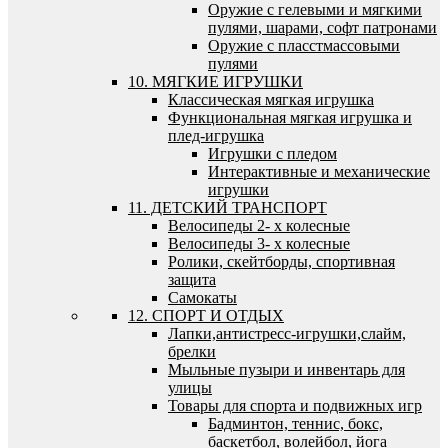
Оружие с гелевыми и мягкими
пулями, шарами, софт патронами
Оружие с пласстмассовыми
пулями
10. МЯГКИЕ ИГРУШКИ
Классическая мягкая игрушка
Функциональная мягкая игрушка и
плед-игрушка
Игрушки с пледом
Интерактивные и механические
игрушки
11. ДЕТСКИЙ ТРАНСПОРТ
Велосипеды 2- х колесные
Велосипеды 3- х колесные
Ролики, скейтборды, спортивная
защита
Самокаты
12. СПОРТ И ОТДЫХ
Лапки,антистресс-игрушки,слайм,
брелки
Мыльные пузыри и инвентарь для
улицы
Товары для спорта и подвижных игр
Бадминтон, теннис, бокс,
баскетбол, волейбол, йога