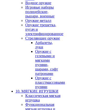
Водное оружие
Игровые наборы
полицейские,
рыцари, военные
Оружие металл
Оружие трещетка,
пугач и
электрифицированное
Стреляющее оружие
Арбалеты,
луки
Оружие с
гелевыми и
мягкими
пулями,
шарами, софт
патронами
Оружие с
пласстмассовыми
пулями
10. МЯГКИЕ ИГРУШКИ
Классическая мягкая
игрушка
Функциональная
мягкая игрушка и