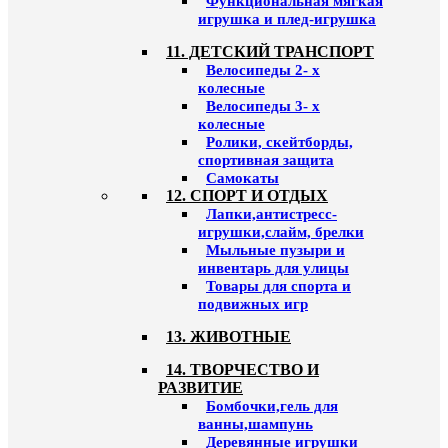
Функциональная мягкая
игрушка и плед-игрушка
11. ДЕТСКИЙ ТРАНСПОРТ
Велосипеды 2- х
колесные
Велосипеды 3- х
колесные
Ролики, скейтборды,
спортивная защита
Самокаты
12. СПОРТ И ОТДЫХ
Лапки,антистресс-
игрушки,слайм, брелки
Мыльные пузыри и
инвентарь для улицы
Товары для спорта и
подвижных игр
13. ЖИВОТНЫЕ
14. ТВОРЧЕСТВО И
РАЗВИТИЕ
Бомбочки,гель для
ванны,шампунь
Деревянные игрушки