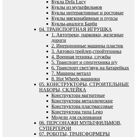
Кукла Defa Lucy
Куклы из мультфильмов
Куклы интерактивные и ростовые
Куклы мягконабивные и пупсы
Куклы-аналоги Барби
04. ТРАНСПОРТНАЯ ИГРУШКА
1. Автотреки, парковки, железные
дороги
2. Инерционные машины пластик
3. Автовоз,трейлер,стройтехника
4. Военная техника, службы
5. Транспорт и спецтехника р/у
6. Транспорт свет/звук на батарейках
7. Машины металл
8. Hot Wheels машинки
05. КОНСТРУКТОРЫ, СТРОИТЕЛЬНЫЕ
НАБОРЫ, СКЛЕЙКА
Конструктора магнитные
Конструктора металлические
Конструктора пластмассовые
Конструктора типа Lego
Модели для склеивания
06. ПЕРСОНАЖИ МУЛЬТФИЛЬМОВ,
СУПЕРГЕРОИ
07. РОБОТЫ, ТРАНСФОРМЕРЫ