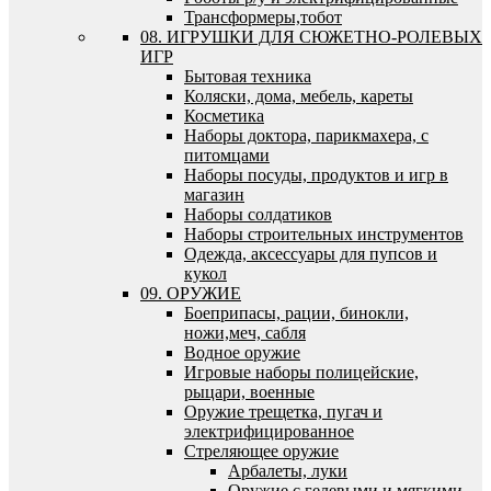
Трансформеры,тобот
08. ИГРУШКИ ДЛЯ СЮЖЕТНО-РОЛЕВЫХ
ИГР
Бытовая техника
Коляски, дома, мебель, кареты
Косметика
Наборы доктора, парикмахера, с
питомцами
Наборы посуды, продуктов и игр в
магазин
Наборы солдатиков
Наборы строительных инструментов
Одежда, аксессуары для пупсов и
кукол
09. ОРУЖИЕ
Боеприпасы, рации, бинокли,
ножи,меч, сабля
Водное оружие
Игровые наборы полицейские,
рыцари, военные
Оружие трещетка, пугач и
электрифицированное
Стреляющее оружие
Арбалеты, луки
Оружие с гелевыми и мягкими