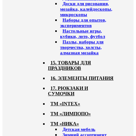
Доски для рисования,
мозайка, калейдоскопы,
микроскопы
Наборы для опытов,
экспериментов
Настольные игры,
кубики, лото, футбол
Пазлы, наборы для
творчества, холсты,
алмазная мозайка
15. ТОВАРЫ ДЛЯ
ПРАЗДНИКОВ
16. ЭЛЕМЕНТЫ ПИТАНИЯ
17. РЮКЗАКИ И
СУМОЧКИ
ТМ «INTEX»
ТМ «ЛИМПОПО»
ТМ «НИКА»
Детская мебель
Зимний ассортимент