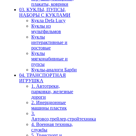
плакаты, коврики
03. КУКЛЫ, ПУПСЫ,
НАБОРЫ С КУКЛАМИ
Кукла Defa Lucy
Куклы из
мультфильмов
Куклы
интерактивные и
ростовые
Куклы
мягконабивные и
пупсы
Куклы-аналоги Барби
04. ТРАНСПОРТНАЯ
ИГРУШКА
1. Автотреки,
парковки, железные
дороги
2. Инерционные
машины пластик
3.
Автовоз,трейлер,стройтехника
4. Военная техника,
службы
5. Транспорт и