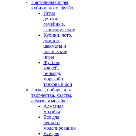
Настольные игры,
кубики, лото, футбол
Игры
детские,
семейные,
экономические
Кубики, лото,
домино,
шахматы и
логические
игры
Футбол,
хоккей,
бильярд,
морской и
танковый бои
Пазлы, наборы для
творчества, холсты,
алмазная мозайка
Алмазная
мозайка
Все для
лепки и
моделирования
Все для