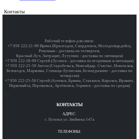
Контакты
Рабочий телефон для связи:
+7 959 222-21-99 Ирина (Краснодон, Свердловск, Молодогвардейск,
Ровеньки - доставка по четвергам;
Красный Луч, Антрацит, Лутугино - доставка по пятницам)
+7 959 222-28-99 Сергей (Луганск - доставка по вторникам и пятницам)
+7 959 222-25-59 Антон (Старобельск, Новоайдар, Счастье, Новопсков,
Беловодск, Марковка, Станица-Луганская, Белокуракино - доставка по
четвергам)
+7 959 222-25-58 Сергей (Алчевск, Брянка, Стаханов, Кировск, Ирмино,
Первомайск, Перевальск, Артёмовск, Зоринск - доставка по средам)
КОНТАКТЫ
АДРЕС:
г. Луганск ул. Звейнека 147а
ТЕЛЕФОНЫ: