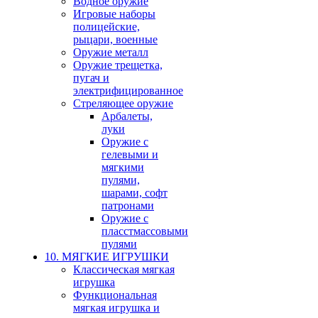
Водное оружие
Игровые наборы
полицейские,
рыцари, военные
Оружие металл
Оружие трещетка,
пугач и
электрифицированное
Стреляющее оружие
Арбалеты,
луки
Оружие с
гелевыми и
мягкими
пулями,
шарами, софт
патронами
Оружие с
пласстмассовыми
пулями
10. МЯГКИЕ ИГРУШКИ
Классическая мягкая
игрушка
Функциональная
мягкая игрушка и