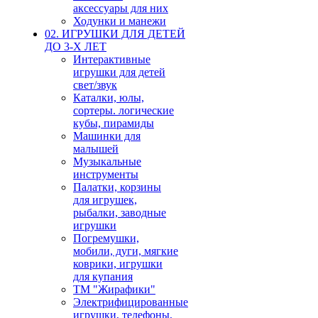
аксессуары для них
Ходунки и манежи
02. ИГРУШКИ ДЛЯ ДЕТЕЙ
ДО 3-Х ЛЕТ
Интерактивные
игрушки для детей
свет/звук
Каталки, юлы,
сортеры. логические
кубы, пирамиды
Машинки для
малышей
Музыкальные
инструменты
Палатки, корзины
для игрушек,
рыбалки, заводные
игрушки
Погремушки,
мобили, дуги, мягкие
коврики, игрушки
для купания
ТМ "Жирафики"
Электрифицированные
игрушки, телефоны,