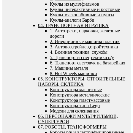
Куклы из мультфильмов
Куклы интерактивные и ростовые
Куклы мягконабивные и пупсы
Куклы-аналоги Барби
04. ТРАНСПОРТНАЯ ИГРУШКА
1. Автотреки, парковки, железные
дороги
2. Инерционные машины пластик
3. Автовоз,трейлер,стройтехника
4. Военная техника, службы
5. Транспорт и спецтехника р/у
6. Транспорт свет/звук на батарейках
7. Машины металл
8. Hot Wheels машинки
05. КОНСТРУКТОРЫ, СТРОИТЕЛЬНЫЕ
НАБОРЫ, СКЛЕЙКА
Конструктора магнитные
Конструктора металлические
Конструктора пластмассовые
Конструктора типа Lego
Модели для склеивания
06. ПЕРСОНАЖИ МУЛЬТФИЛЬМОВ,
СУПЕРГЕРОИ
07. РОБОТЫ, ТРАНСФОРМЕРЫ
Роботы р/у и электрифицированные