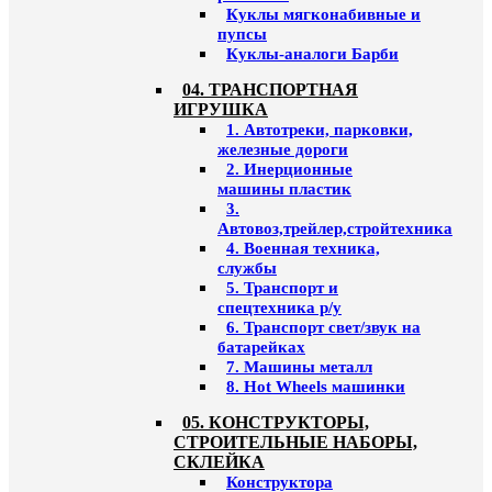
Куклы мягконабивные и
пупсы
Куклы-аналоги Барби
04. ТРАНСПОРТНАЯ
ИГРУШКА
1. Автотреки, парковки,
железные дороги
2. Инерционные
машины пластик
3.
Автовоз,трейлер,стройтехника
4. Военная техника,
службы
5. Транспорт и
спецтехника р/у
6. Транспорт свет/звук на
батарейках
7. Машины металл
8. Hot Wheels машинки
05. КОНСТРУКТОРЫ,
СТРОИТЕЛЬНЫЕ НАБОРЫ,
СКЛЕЙКА
Конструктора