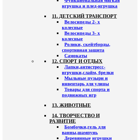
Функциональная мягкая
игрушка и плед-игрушка
11. ДЕТСКИЙ ТРАНСПОРТ
Велосипеды 2- х
колесные
Велосипеды 3- х
колесные
Ролики, скейтборды,
спортивная защита
Самокаты
12. СПОРТ И ОТДЫХ
Лапки,антистресс-
игрушки,слайм, брелки
Мыльные пузыри и
инвентарь для улицы
Товары для спорта и
подвижных игр
13. ЖИВОТНЫЕ
14. ТВОРЧЕСТВО И
РАЗВИТИЕ
Бомбочки,гель для
ванны,шампунь
Деревянные игрушки