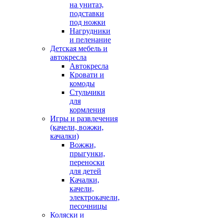
на унитаз,
подставки
под ножки
Нагрудники
и пеленание
Детская мебель и
автокресла
Автокресла
Кровати и
комоды
Стульчики
для
кормления
Игры и развлечения
(качели, вожжи,
качалки)
Вожжи,
прыгунки,
переноски
для детей
Качалки,
качели,
электрокачели,
песочницы
Коляски и