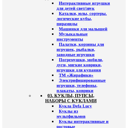
Интерактивные игрушки
для детей свет/звук
Каталки, юлы, сортеры.
логические кубы,
пирамиды
Машинки для малышей
Музыкальные
инструменты
Палатки, корзины для
игрушек, рыбалки,
заводные игрушки
Погремушки, мобили,
дуги, мягкие коврики,
игрушки для купания
ТМ «Жирафики»
Электрифицированные
игрушки, телефоны,
плакаты, коврики
03. КУКЛЫ, ПУПСЫ,
НАБОРЫ С КУКЛАМИ
Кукла Defa Lucy
Куклы из
мультфильмов
Куклы интерактивные и
ростовые