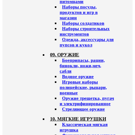
питомцами
Наборы посуды,
продуктов и игр в
магазин
Наборы солдатиков
Наборы строительных
инструментов
Одежда, аксессуары для
пупсов и кукол
09. ОРУЖИЕ
Боеприпасы, рации,
бинокли, ножи,меч,
сабля
Водное оружие
Игровые наборы
полицейские, рыцари,
военные
Оружие трещетка, пугач
и электрифицированное
Стреляющее оружие
10. МЯГКИЕ ИГРУШКИ
Классическая мягкая
игрушка