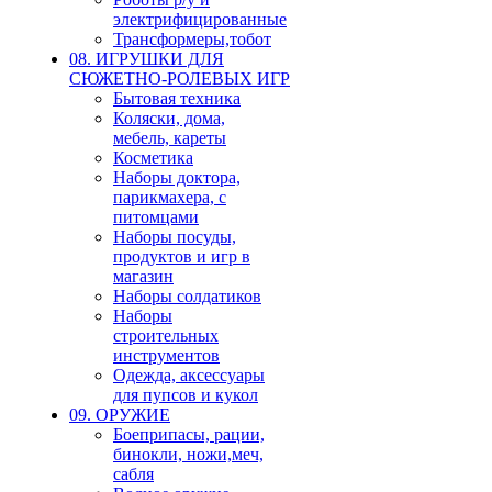
электрифицированные
Трансформеры,тобот
08. ИГРУШКИ ДЛЯ
СЮЖЕТНО-РОЛЕВЫХ ИГР
Бытовая техника
Коляски, дома,
мебель, кареты
Косметика
Наборы доктора,
парикмахера, с
питомцами
Наборы посуды,
продуктов и игр в
магазин
Наборы солдатиков
Наборы
строительных
инструментов
Одежда, аксессуары
для пупсов и кукол
09. ОРУЖИЕ
Боеприпасы, рации,
бинокли, ножи,меч,
сабля