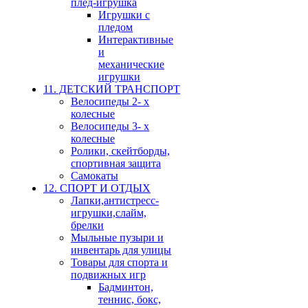
плед-игрушка
Игрушки с
пледом
Интерактивные
и
механические
игрушки
11. ДЕТСКИЙ ТРАНСПОРТ
Велосипеды 2- х
колесные
Велосипеды 3- х
колесные
Ролики, скейтборды,
спортивная защита
Самокаты
12. СПОРТ И ОТДЫХ
Лапки,антистресс-
игрушки,слайм,
брелки
Мыльные пузыри и
инвентарь для улицы
Товары для спорта и
подвижных игр
Бадминтон,
теннис, бокс,