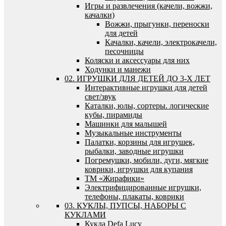
Игры и развлечения (качели, вожжи,
качалки)
Вожжи, прыгунки, переноски
для детей
Качалки, качели, электрокачели,
песочницы
Коляски и аксессуары для них
Ходунки и манежи
02. ИГРУШКИ ДЛЯ ДЕТЕЙ ДО 3-Х ЛЕТ
Интерактивные игрушки для детей
свет/звук
Каталки, юлы, сортеры. логические
кубы, пирамиды
Машинки для малышей
Музыкальные инструменты
Палатки, корзины для игрушек,
рыбалки, заводные игрушки
Погремушки, мобили, дуги, мягкие
коврики, игрушки для купания
ТМ «Жирафики»
Электрифицированные игрушки,
телефоны, плакаты, коврики
03. КУКЛЫ, ПУПСЫ, НАБОРЫ С
КУКЛАМИ
Кукла Defa Lucy