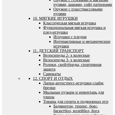
пулями, шарами, софт патронами
Оружие с пласстмассовыми
пулями
10. МЯГКИЕ ИГРУШКИ
Классическая мягкая игрушка
Функциональная мягкая игрушка и
плед-игрушка
Игрушки с пледом
Интерактивные и механические
игрушки
11. ДЕТСКИЙ ТРАНСПОРТ
Велосипеды 2- х колесные
Велосипеды 3- х колесные
Ролики, скейтборды, спортивная
защита
Самокаты
12. СПОРТ И ОТДЫХ
Лапки,антистресс-игрушки,слайм,
брелки
Мыльные пузыри и инвентарь для
улицы
Товары для спорта и подвижных игр
Бадминтон, теннис, бокс,
баскетбол, волейбол, йога