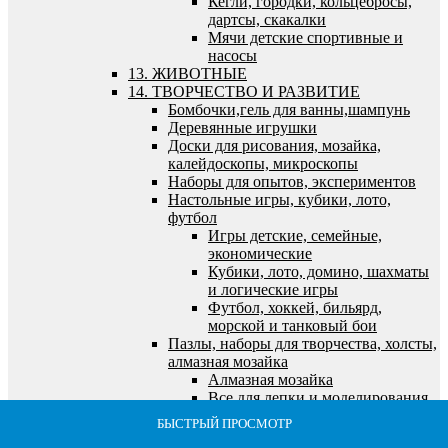
Кегли, городки, кольцебросы,
дартсы, скакалки
Мячи детские спортивные и
насосы
13. ЖИВОТНЫЕ
14. ТВОРЧЕСТВО И РАЗВИТИЕ
Бомбочки,гель для ванны,шампунь
Деревянные игрушки
Доски для рисования, мозайка,
калейдоскопы, микроскопы
Наборы для опытов, экспериментов
Настольные игры, кубики, лото,
футбол
Игры детские, семейные,
экономические
Кубики, лото, домино, шахматы
и логические игры
Футбол, хоккей, бильярд,
морской и танковый бои
Пазлы, наборы для творчества, холсты,
алмазная мозайка
Алмазная мозайка
Все для лепки и моделирования
Все для рисования и росписи
БЫСТРЫЙ ПРОСМОТР
БЫСТРЫЙ ПРОСМОТР
БЫСТРЫЙ ПРОСМОТР
БЫСТРЫЙ ПРОСМОТР
БЫСТРЫЙ ПРОСМОТР
Выжигание по дереву