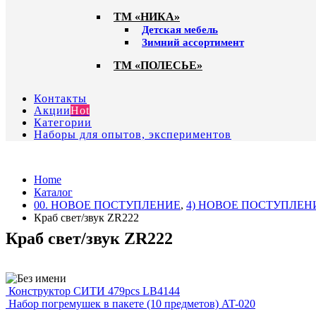
ТМ «НИКА»
Детская мебель
Зимний ассортимент
ТМ «ПОЛЕСЬЕ»
Контакты
Акции
Hot
Категории
Наборы для опытов, экспериментов
Home
Каталог
00. HОВОЕ ПОСТУПЛЕНИЕ
,
4) НОВОЕ ПОСТУПЛЕНИ
Краб свет/звук ZR222
Краб свет/звук ZR222
Конструктор СИТИ 479pcs LB4144
Набор погремушек в пакете (10 предметов) AT-020