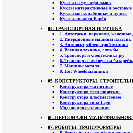
Куклы из мультфильмов
Куклы интерактивные и ростовые
Куклы мягконабивные и пупсы
Куклы-аналоги Барби
04. ТРАНСПОРТНАЯ ИГРУШКА
1. Автотреки, парковки, железные
2. Инерционные машины пластик
3. Автовоз,трейлер,стройтехника
4. Военная техника, службы
5. Транспорт и спецтехника р/у
6. Транспорт свет/звук на батарейк
7. Машины металл
8. Hot Wheels машинки
05. КОНСТРУКТОРЫ, СТРОИТЕЛЬ
Конструктора магнитные
Конструктора металлические
Конструктора пластмассовые
Конструктора типа Lego
Модели для склеивания
06. ПЕРСОНАЖИ МУЛЬТФИЛЬМОВ,
07. РОБОТЫ, ТРАНСФОРМЕРЫ
Роботы р/у и электрифицированны