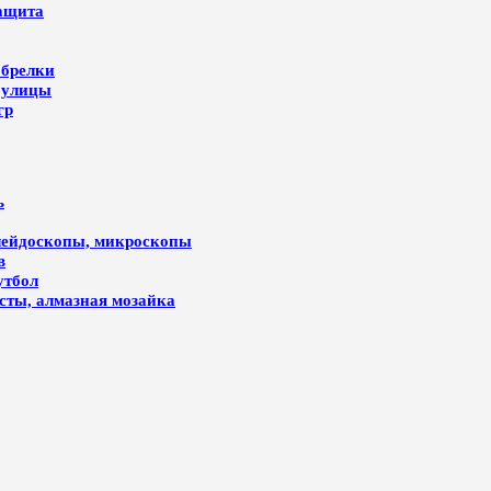
защита
 брелки
 улицы
гр
ь
алейдоскопы, микроскопы
в
утбол
лсты, алмазная мозайка