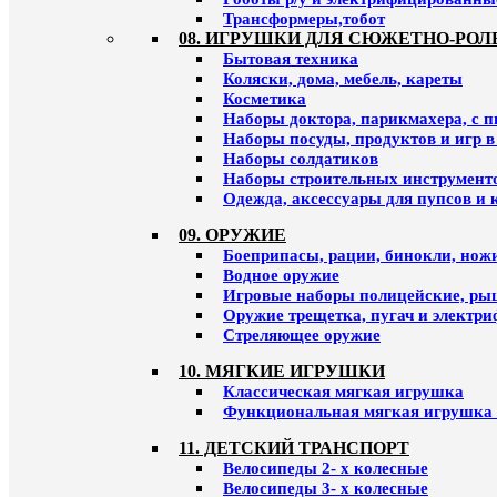
Трансформеры,тобот
08. ИГРУШКИ ДЛЯ СЮЖЕТНО-РОЛ
Бытовая техника
Коляски, дома, мебель, кареты
Косметика
Наборы доктора, парикмахера, с 
Наборы посуды, продуктов и игр в
Наборы солдатиков
Наборы строительных инструмент
Одежда, аксессуары для пупсов и 
09. ОРУЖИЕ
Боеприпасы, рации, бинокли, ножи
Водное оружие
Игровые наборы полицейские, ры
Оружие трещетка, пугач и электр
Стреляющее оружие
10. МЯГКИЕ ИГРУШКИ
Классическая мягкая игрушка
Функциональная мягкая игрушка 
11. ДЕТСКИЙ ТРАНСПОРТ
Велосипеды 2- х колесные
Велосипеды 3- х колесные