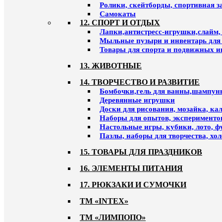
Ролики, скейтборды, спортивная 
Самокаты
12. СПОРТ И ОТДЫХ
Лапки,антистресс-игрушки,слайм,
Мыльные пузыри и инвентарь для
Товары для спорта и подвижных и
13. ЖИВОТНЫЕ
14. ТВОРЧЕСТВО И РАЗВИТИЕ
Бомбочки,гель для ванны,шампун
Деревянные игрушки
Доски для рисования, мозайка, к
Наборы для опытов, эксперименто
Настольные игры, кубики, лото, ф
Пазлы, наборы для творчества, хо
15. ТОВАРЫ ДЛЯ ПРАЗДНИКОВ
16. ЭЛЕМЕНТЫ ПИТАНИЯ
17. РЮКЗАКИ И СУМОЧКИ
ТМ «INTEX»
ТМ «ЛИМПОПО»