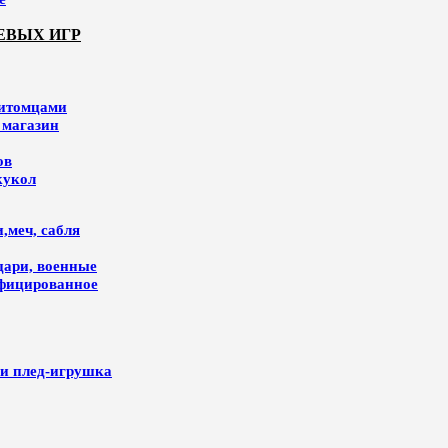
ЕВЫХ ИГР
питомцами
 магазин
ов
кукол
,меч, сабля
цари, военные
ифицированное
и плед-игрушка