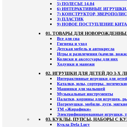
5) ПОЛЕСЬЕ 14.04
6) ИНТЕРАКТИВНЫЕ ИГРУШКИ, 
7) КОНСТРУКТОР, ЗВЕРОПОЛИС
3) ПЛАСТИК
9) НОВОЕ ПОСТУПЛЕНИЕ КИТАЙ
01. ТОВАРЫ ДЛЯ НОВОРОЖДЕННЫ
Все для сна
Гигиена и уход
Детская мебель и автокресла
Игры и развлечения (качели, вожж
Коляски и аксессуары для них
Ходунки и манежи
02. ИГРУШКИ ДЛЯ ДЕТЕЙ ДО 3-Х Л
Интерактивные игрушки для детей 
Каталки, юлы, сортеры. логическ
Машинки для малышей
Музыкальные инструменты
Палатки, корзины для игрушек, р
Погремушки, мобили, дуги, мягки
ТМ «Жирафики»
Электрифицированные игрушки, т
03. КУКЛЫ, ПУПСЫ, НАБОРЫ С К
Кукла Defa Lucy