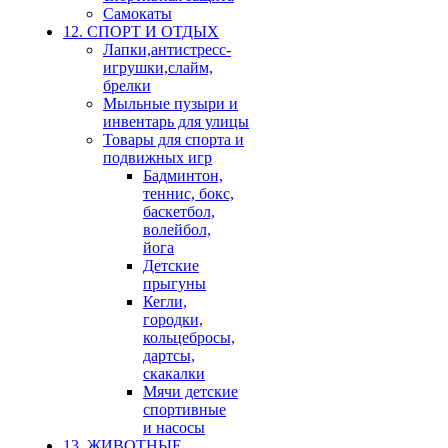
Самокаты
12. СПОРТ И ОТДЫХ
Лапки,антистресс-
игрушки,слайм,
брелки
Мыльные пузыри и
инвентарь для улицы
Товары для спорта и
подвижных игр
Бадминтон,
теннис, бокс,
баскетбол,
волейбол,
йога
Детские
прыгуны
Кегли,
городки,
кольцебросы,
дартсы,
скакалки
Мячи детские
спортивные
и насосы
13. ЖИВОТНЫЕ