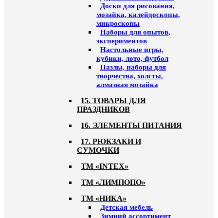
Доски для рисования,
мозайка, калейдоскопы,
микроскопы
Наборы для опытов,
экспериментов
Настольные игры,
кубики, лото, футбол
Пазлы, наборы для
творчества, холсты,
алмазная мозайка
15. ТОВАРЫ ДЛЯ
ПРАЗДНИКОВ
16. ЭЛЕМЕНТЫ ПИТАНИЯ
17. РЮКЗАКИ И
СУМОЧКИ
ТМ «INTEX»
ТМ «ЛИМПОПО»
ТМ «НИКА»
Детская мебель
Зимний ассортимент