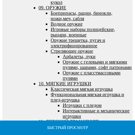
кукол
09. ОРУЖИЕ
Боеприпасы, рации, бинокли,
ножи,меч, сабля
Водное оружие
Игровые наборы полицейские,
рыцари, военные
Оружие трещетка, пугач и
электрифицированное
Стреляющее оружие
Арбалеты, луки
Оружие с гелевыми и мягкими
пулями, шарами, софт патронами
Оружие с пласстмассовыми
пулями
10. МЯГКИЕ ИГРУШКИ
Классическая мягкая игрушка
Функциональная мягкая игрушка и
плед-игрушка
Игрушки с пледом
Интерактивные и механические
игрушки
11. ДЕТСКИЙ ТРАНСПОРТ
Велосипеды 2- х колесные
БЫСТРЫЙ ПРОСМОТР
БЫСТРЫЙ ПРОСМОТР
БЫСТРЫЙ ПРОСМОТР
БЫСТРЫЙ ПРОСМОТР
БЫСТРЫЙ ПРОСМОТР
Велосипеды 3- х колесные