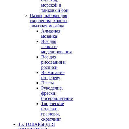
морской и
танковый бои
Пазлы, наборы для
творчества, холсты,
алмазная мозайка
Алмазная
мозайка
Все для
лепки и
моделирования
Все для
рисования и
росписи
Выжигание
по дереву
Пазлы
Рукоделие,
фрески,
бисероплетение
Творческие
поделки,
гравюры,
скретчинг
15. ТОВАРЫ ДЛЯ