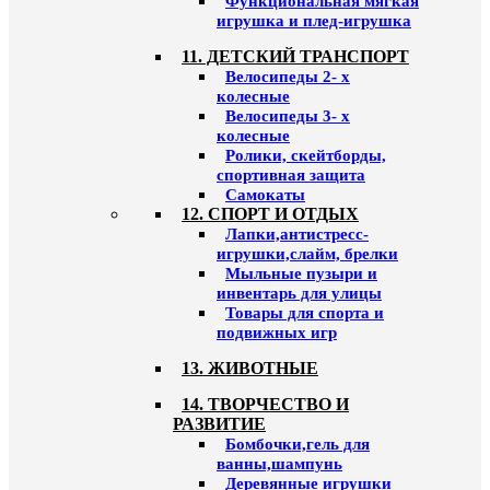
Функциональная мягкая
игрушка и плед-игрушка
11. ДЕТСКИЙ ТРАНСПОРТ
Велосипеды 2- х
колесные
Велосипеды 3- х
колесные
Ролики, скейтборды,
спортивная защита
Самокаты
12. СПОРТ И ОТДЫХ
Лапки,антистресс-
игрушки,слайм, брелки
Мыльные пузыри и
инвентарь для улицы
Товары для спорта и
подвижных игр
13. ЖИВОТНЫЕ
14. ТВОРЧЕСТВО И
РАЗВИТИЕ
Бомбочки,гель для
ванны,шампунь
Деревянные игрушки