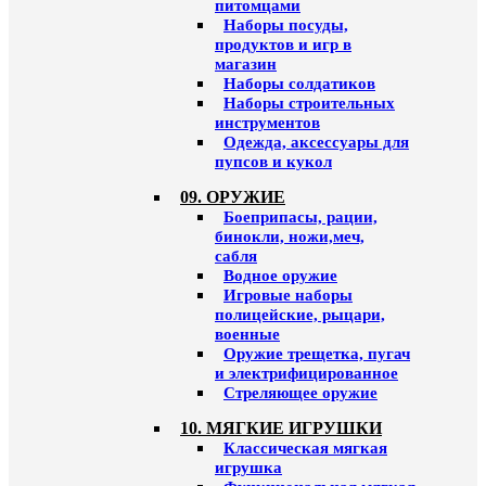
питомцами
Наборы посуды,
продуктов и игр в
магазин
Наборы солдатиков
Наборы строительных
инструментов
Одежда, аксессуары для
пупсов и кукол
09. ОРУЖИЕ
Боеприпасы, рации,
бинокли, ножи,меч,
сабля
Водное оружие
Игровые наборы
полицейские, рыцари,
военные
Оружие трещетка, пугач
и электрифицированное
Стреляющее оружие
10. МЯГКИЕ ИГРУШКИ
Классическая мягкая
игрушка