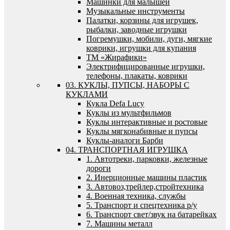
Машинки для малышей
Музыкальные инструменты
Палатки, корзины для игрушек,
рыбалки, заводные игрушки
Погремушки, мобили, дуги, мягкие
коврики, игрушки для купания
ТМ «Жирафики»
Электрифицированные игрушки,
телефоны, плакаты, коврики
03. КУКЛЫ, ПУПСЫ, НАБОРЫ С
КУКЛАМИ
Кукла Defa Lucy
Куклы из мультфильмов
Куклы интерактивные и ростовые
Куклы мягконабивные и пупсы
Куклы-аналоги Барби
04. ТРАНСПОРТНАЯ ИГРУШКА
1. Автотреки, парковки, железные
дороги
2. Инерционные машины пластик
3. Автовоз,трейлер,стройтехника
4. Военная техника, службы
5. Транспорт и спецтехника р/у
6. Транспорт свет/звук на батарейках
7. Машины металл