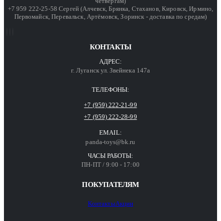
четвергам)
+7 959 222-25-58 Сергей (Алчевск, Брянка, Стаханов, Кировск, Ирмино,
Первомайск, Перевальск, Артёмовск, Зоринск - доставка по средам)
КОНТАКТЫ
АДРЕС:
г. Луганск ул. Звейнека 147а
ТЕЛЕФОНЫ:
+7 (959) 222-21-99
+7 (959) 222-28-99
EMAIL:
panda-toys@bk.ru
ЧАСЫ РАБОТЫ:
ПН-ПТ / 9:00 - 17:00
ПОКУПАТЕЛЯМ
Контакты
Акции