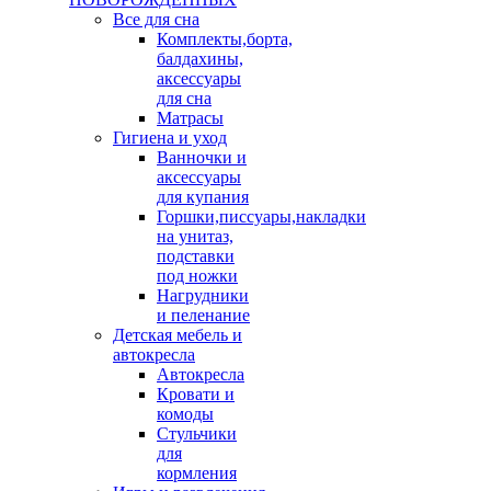
Все для сна
Комплекты,борта,
балдахины,
аксессуары
для сна
Матрасы
Гигиена и уход
Ванночки и
аксессуары
для купания
Горшки,писсуары,накладки
на унитаз,
подставки
под ножки
Нагрудники
и пеленание
Детская мебель и
автокресла
Автокресла
Кровати и
комоды
Стульчики
для
кормления