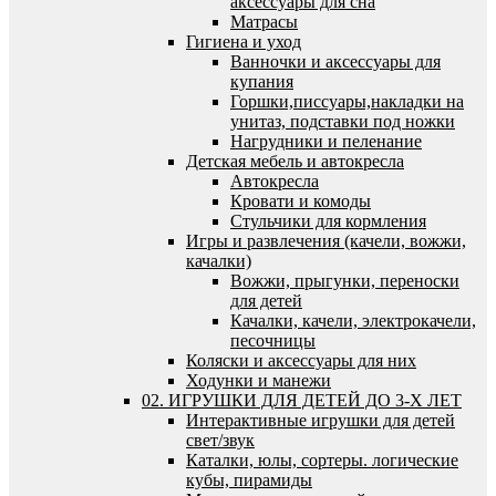
аксессуары для сна
Матрасы
Гигиена и уход
Ванночки и аксессуары для
купания
Горшки,писсуары,накладки на
унитаз, подставки под ножки
Нагрудники и пеленание
Детская мебель и автокресла
Автокресла
Кровати и комоды
Стульчики для кормления
Игры и развлечения (качели, вожжи,
качалки)
Вожжи, прыгунки, переноски
для детей
Качалки, качели, электрокачели,
песочницы
Коляски и аксессуары для них
Ходунки и манежи
02. ИГРУШКИ ДЛЯ ДЕТЕЙ ДО 3-Х ЛЕТ
Интерактивные игрушки для детей
свет/звук
Каталки, юлы, сортеры. логические
кубы, пирамиды