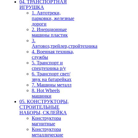
04. ТРАНСПОРТНАЯ
ИГРУШКА
1. Автотреки,
парковки, железные
дороги
2. Инерционные
машины пластик
3.
Автовоз,трейлер,стройтехника
4. Военная техника,
службы
5. Транспорт и
спецтехника р/у
6. Транспорт свет/
звук на батарейках
7. Машины металл
8. Hot Wheels
машинки
05. КОНСТРУКТОРЫ,
СТРОИТЕЛЬНЫЕ
НАБОРЫ, СКЛЕЙКА
Конструктора
магнитные
Конструктора
металлические