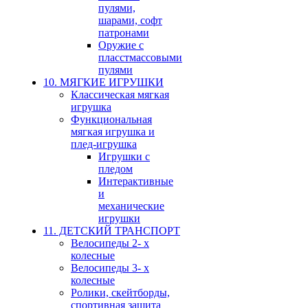
пулями,
шарами, софт
патронами
Оружие с
пласстмассовыми
пулями
10. МЯГКИЕ ИГРУШКИ
Классическая мягкая
игрушка
Функциональная
мягкая игрушка и
плед-игрушка
Игрушки с
пледом
Интерактивные
и
механические
игрушки
11. ДЕТСКИЙ ТРАНСПОРТ
Велосипеды 2- х
колесные
Велосипеды 3- х
колесные
Ролики, скейтборды,
спортивная защита