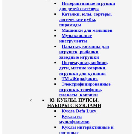
Интерактивные игрушки
для детей свет/звук
Каталки, юлы, сортеры.
логические кубы,
пирамиды
Машинки для малышей
Музыкальные
инструменты
Палатки, корзины для
игрушек, рыбалки,
заводные игрушки
Погремушки, мобили,
дуги, мягкие коврики,
игрушки для купания
ТМ «Жирафики»
Электрифицированные
игрушки, телефоны,
плакаты, коврики
03. КУКЛЫ, ПУПСЫ,
НАБОРЫ С КУКЛАМИ
Кукла Defa Lucy
Куклы из
мультфильмов
Куклы интерактивные и
ростовые