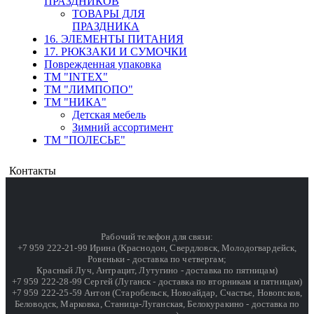
ПРАЗДНИКОВ
ТОВАРЫ ДЛЯ
ПРАЗДНИКА
16. ЭЛЕМЕНТЫ ПИТАНИЯ
17. РЮКЗАКИ И СУМОЧКИ
Поврежденная упаковка
ТМ "INTEX"
ТМ "ЛИМПОПО"
ТМ "НИКА"
Детская мебель
Зимний ассортимент
ТМ "ПОЛЕСЬЕ"
Контакты
Рабочий телефон для связи:
+7 959 222-21-99 Ирина (Краснодон, Свердловск, Молодогвардейск,
Ровеньки - доставка по четвергам;
Красный Луч, Антрацит, Лутугино - доставка по пятницам)
+7 959 222-28-99 Сергей (Луганск - доставка по вторникам и пятницам)
+7 959 222-25-59 Антон (Старобельск, Новоайдар, Счастье, Новопсков,
Беловодск, Марковка, Станица-Луганская, Белокуракино - доставка по