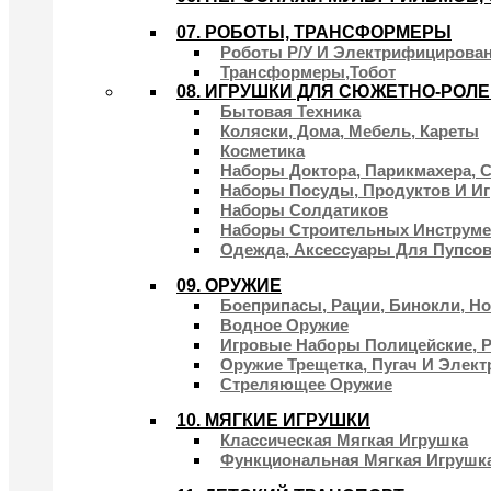
07. РОБОТЫ, ТРАНСФОРМЕРЫ
Роботы Р/у И Электрифицирова
Трансформеры,тобот
08. ИГРУШКИ ДЛЯ СЮЖЕТНО-РОЛ
Бытовая Техника
Коляски, Дома, Мебель, Кареты
Косметика
Наборы Доктора, Парикмахера, 
Наборы Посуды, Продуктов И Иг
Наборы Солдатиков
Наборы Строительных Инструме
Одежда, Аксессуары Для Пупсов
09. ОРУЖИЕ
Боеприпасы, Рации, Бинокли, Н
Водное Оружие
Игровые Наборы Полицейские, 
Оружие Трещетка, Пугач И Элек
Стреляющее Оружие
10. МЯГКИЕ ИГРУШКИ
Классическая Мягкая Игрушка
Функциональная Мягкая Игрушк