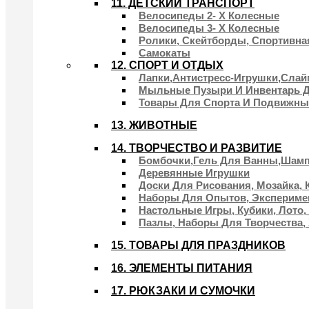
11. ДЕТСКИЙ ТРАНСПОРТ
Велосипеды 2- Х Колесные
Велосипеды 3- Х Колесные
Ролики, Скейтборды, Спортивна
Самокаты
12. СПОРТ И ОТДЫХ
Лапки,антистресс-Игрушки,слай
Мыльные Пузыри И Инвентарь 
Товары Для Спорта И Подвижны
13. ЖИВОТНЫЕ
14. ТВОРЧЕСТВО И РАЗВИТИЕ
Бомбочки,гель Для Ванны,шам
Деревянные Игрушки
Доски Для Рисования, Мозайка,
Наборы Для Опытов, Экспериме
Настольные Игры, Кубики, Лото,
Пазлы, Наборы Для Творчества,
15. ТОВАРЫ ДЛЯ ПРАЗДНИКОВ
16. ЭЛЕМЕНТЫ ПИТАНИЯ
17. РЮКЗАКИ И СУМОЧКИ