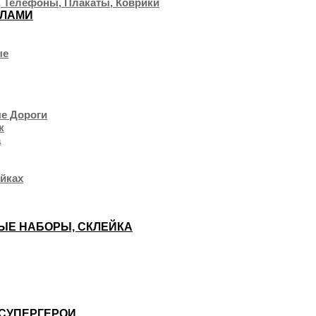
 Телефоны, Плакаты, Коврики
КЛАМИ
ые
ые Дороги
к
а
ейках
НЫЕ НАБОРЫ, СКЛЕЙКА
 СУПЕРГЕРОИ