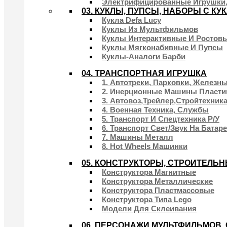
Электрифицированные Игрушки,
03. КУКЛЫ, ПУПСЫ, НАБОРЫ С КУ
Кукла Defa Lucy
Куклы Из Мультфильмов
Куклы Интерактивные И Ростов
Куклы Мягконабивные И Пупсы
Куклы-Аналоги Барби
04. ТРАНСПОРТНАЯ ИГРУШКА
1. Автотреки, Парковки, Железн
2. Инерционные Машины Пласти
3. Автовоз,трейлер,стройтехник
4. Военная Техника, Службы
5. Транспорт И Спецтехника Р/у
6. Транспорт Свет/звук На Батар
7. Машины Металл
8. Hot Wheels Машинки
05. КОНСТРУКТОРЫ, СТРОИТЕЛЬ
Конструктора Магнитные
Конструктора Металлические
Конструктора Пластмассовые
Конструктора Типа Lego
Модели Для Склеивания
06. ПЕРСОНАЖИ МУЛЬТФИЛЬМОВ,