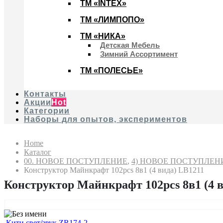
ТМ «INTEX»
ТМ «ЛИМПОПО»
ТМ «НИКА»
Детская Мебель
Зимний Ассортимент
ТМ «ПОЛЕСЬЕ»
Контакты
Акции
Hot
Категории
Наборы для опытов, экспериментов
Home
Каталог
00. HОВОЕ ПОСТУПЛЕНИЕ
,
4) НОВОЕ ПОСТУПЛЕНИ
Конструктор Майнкрафт 102pcs 8в1 (4 вида) LB1211
Конструктор Майнкрафт 102pcs 8в1 (4 
Кити свет/звук ZR174-2