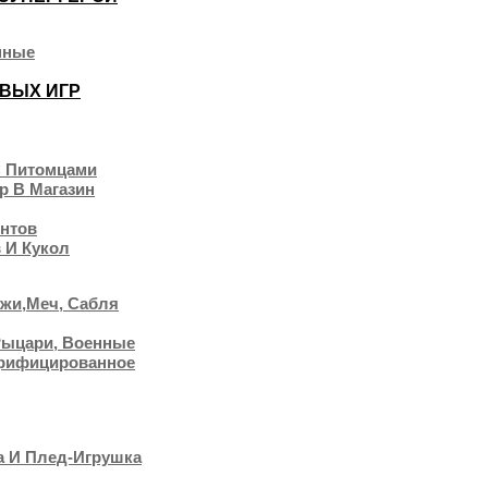
нные
ЕВЫХ ИГР
С Питомцами
р В Магазин
нтов
 И Кукол
ожи,меч, Сабля
Рыцари, Военные
трифицированное
а И Плед-Игрушка