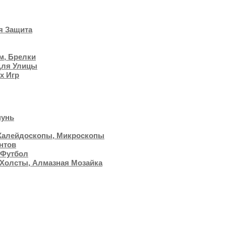
я Защита
м, Брелки
Для Улицы
х Игр
пунь
 Калейдоскопы, Микроскопы
нтов
 Футбол
 Холсты, Алмазная Мозайка