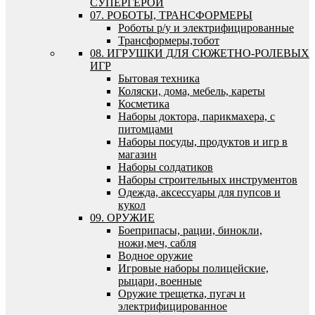
СУПЕРГЕРОИ
07. РОБОТЫ, ТРАНСФОРМЕРЫ
Роботы р/у и электрифицированные
Трансформеры,тобот
08. ИГРУШКИ ДЛЯ СЮЖЕТНО-РОЛЕВЫХ
ИГР
Бытовая техника
Коляски, дома, мебель, кареты
Косметика
Наборы доктора, парикмахера, с
питомцами
Наборы посуды, продуктов и игр в
магазин
Наборы солдатиков
Наборы строительных инструментов
Одежда, аксессуары для пупсов и
кукол
09. ОРУЖИЕ
Боеприпасы, рации, бинокли,
ножи,меч, сабля
Водное оружие
Игровые наборы полицейские,
рыцари, военные
Оружие трещетка, пугач и
электрифицированное