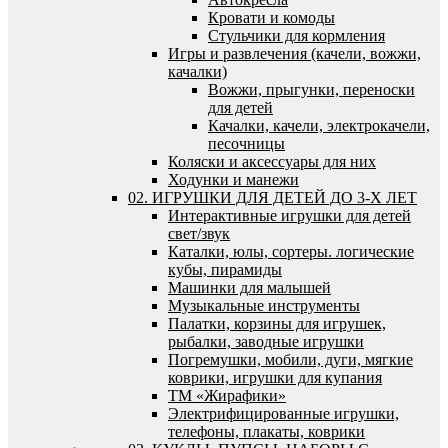
Кровати и комоды
Стульчики для кормления
Игры и развлечения (качели, вожжи,
качалки)
Вожжи, прыгунки, переноски
для детей
Качалки, качели, электрокачели,
песочницы
Коляски и аксессуары для них
Ходунки и манежи
02. ИГРУШКИ ДЛЯ ДЕТЕЙ ДО 3-Х ЛЕТ
Интерактивные игрушки для детей
свет/звук
Каталки, юлы, сортеры. логические
кубы, пирамиды
Машинки для малышей
Музыкальные инструменты
Палатки, корзины для игрушек,
рыбалки, заводные игрушки
Погремушки, мобили, дуги, мягкие
коврики, игрушки для купания
ТМ «Жирафики»
Электрифицированные игрушки,
телефоны, плакаты, коврики