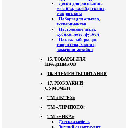
Доски для рисования,
мозайка, калейдоскопы,
микроскопы
Наборы для опытов,
экспериментов
Настольные игры,
кубики, лото, футбол
Пазлы, наборы для
творчества, холсты,
алмазная мозайка
15. ТОВАРЫ ДЛЯ
ПРАЗДНИКОВ
16. ЭЛЕМЕНТЫ ПИТАНИЯ
17. РЮКЗАКИ И
СУМОЧКИ
ТМ «INTEX»
ТМ «ЛИМПОПО»
ТМ «НИКА»
Детская мебель
Зимний ассортимент