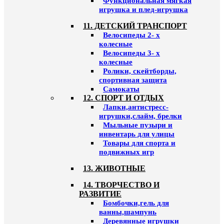
Функциональная мягкая
игрушка и плед-игрушка
11. ДЕТСКИЙ ТРАНСПОРТ
Велосипеды 2- х
колесные
Велосипеды 3- х
колесные
Ролики, скейтборды,
спортивная защита
Самокаты
12. СПОРТ И ОТДЫХ
Лапки,антистресс-
игрушки,слайм, брелки
Мыльные пузыри и
инвентарь для улицы
Товары для спорта и
подвижных игр
13. ЖИВОТНЫЕ
14. ТВОРЧЕСТВО И
РАЗВИТИЕ
Бомбочки,гель для
ванны,шампунь
Деревянные игрушки