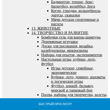
Бадминтон, теннис, бокс,
баскетбол, волейбол, йога
Кегли, городки, кольцебросы,
дартсы, скакалки
Мячи детские спортивные и
насосы
13. ЖИВОТНЫЕ
14. ТВОРЧЕСТВО И РАЗВИТИЕ
Бомбочки,гель для ванны,шампунь
Деревянные игрушки
Доски для рисования, мозайка,
калейдоскопы, микроскопы
Наборы для опытов, экспериментов
Настольные игры, кубики, лото,
футбол
Игры детские, семейные,
экономические
Кубики, лото, домино, шахматы
и логические игры
Футбол, хоккей, бильярд,
морской и танковый бои
Пазлы, наборы для творчества, холсты,
алмазная мозайка
Алмазная мозайка
БЫСТРЫЙ ПРОСМОТР
БЫСТРЫЙ ПРОСМОТР
БЫСТРЫЙ ПРОСМОТР
БЫСТРЫЙ ПРОСМОТР
БЫСТРЫЙ ПРОСМОТР
Все для лепки и моделирования