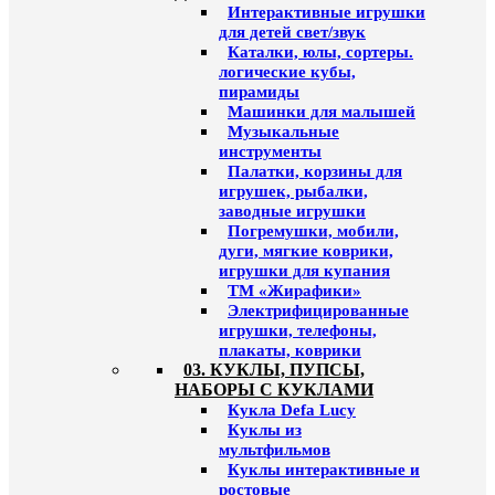
Интерактивные игрушки
для детей свет/звук
Каталки, юлы, сортеры.
логические кубы,
пирамиды
Машинки для малышей
Музыкальные
инструменты
Палатки, корзины для
игрушек, рыбалки,
заводные игрушки
Погремушки, мобили,
дуги, мягкие коврики,
игрушки для купания
ТМ «Жирафики»
Электрифицированные
игрушки, телефоны,
плакаты, коврики
03. КУКЛЫ, ПУПСЫ,
НАБОРЫ С КУКЛАМИ
Кукла Defa Lucy
Куклы из
мультфильмов
Куклы интерактивные и
ростовые