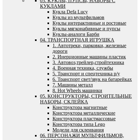
03. КУКЛЫ, ПУПСЫ, НАБОРЫ С
КУКЛАМИ
Кукла Defa Lucy
Куклы из мультфильмов
Куклы интерактивные и ростовые
Куклы мягконабивные и пупсы
Куклы-аналоги Барби
04. ТРАНСПОРТНАЯ ИГРУШКА
1. Автотреки, парковки, железные
дороги
2. Инерционные машины пластик
3. Автовоз,трейлер,стройтехника
4. Военная техника, службы
5. Транспорт и спецтехника р/у
6. Транспорт свет/звук на батарейках
7. Машины металл
8. Hot Wheels машинки
05. КОНСТРУКТОРЫ, СТРОИТЕЛЬНЫЕ
НАБОРЫ, СКЛЕЙКА
Конструктора магнитные
Конструктора металлические
Конструктора пластмассовые
Конструктора типа Lego
Модели для склеивания
06. ПЕРСОНАЖИ МУЛЬТФИЛЬМОВ,