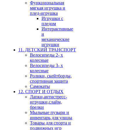
Функциональная
мягкая игрушка и
плед-игрушка
Игрушки с
пледом
Интерактивные
и
механические
игрушки
11. ДЕТСКИЙ ТРАНСПОРТ
Велосипеды 2- х
колесные
Велосипеды 3- х
колесные
Ролики, скейтборды,
спортивная защита
Самокаты
12. СПОРТ И ОТДЫХ
Лапки,антистресс-
игрушки,слайм,
брелки
Мыльные пузыри и
инвентарь для улицы
Товары для спорта и
подвижных игр