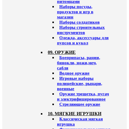
питомцами
Наборы посуды,
продуктов и игр в
магазин
Наборы солдатиков
Наборы строительных
инструментов
Одежда, аксессуары для
пупсов и кукол
09. ОРУЖИЕ
Боеприпасы, рации,
бинокли, ножи,меч,
сабля
Водное оружие
Игровые наборы
полицейские, рыцари,
военные
Оружие трещетка, пугач
и электрифицированное
Стреляющее оружие
10. МЯГКИЕ ИГРУШКИ
Классическая мягкая
игрушка