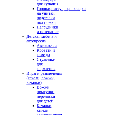
для купания
Горшки,писсуары,накладки
на унитаз,
подставки
под ножки
Нагрудники
и пеленание
Детская мебель и
автокресла
Автокресла
Кровати и
комоды
Стульчики
для
кормления
Игры и развлечения
(качели, вожжи,
качалки)
Вожжи,
прыгунки,
переноски
для детей
Качалки,
качели,
электрокачели,