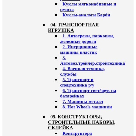
Куклы мягконабивные и
пупсы
Куклы-аналоги Барби
04. ТРАНСПОРТНАЯ
ИГРУШКА
1. Автотреки, парковки,
железные дороги
2. Инерционные
машины пластик
3.
Автовоз,трейлер,стройтехника
4. Военная техника,
службы
5. Транспорт и
спецтехника р/у
6. Транспорт свет/звук на
батарейках
7. Машины металл
8. Hot Wheels машинки
05. КОНСТРУКТОРЫ,
СТРОИТЕЛЬНЫЕ НАБОРЫ,
СКЛЕЙКА
Конструктора