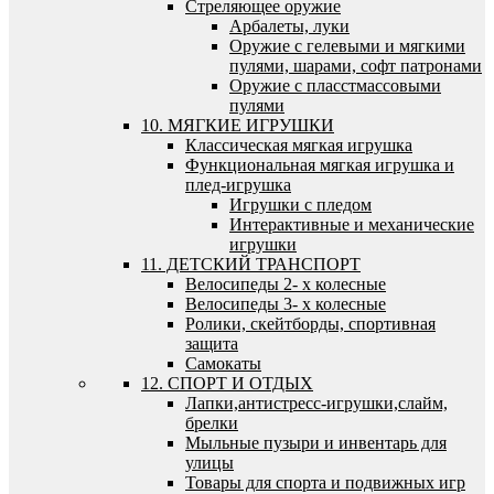
Стреляющее оружие
Арбалеты, луки
Оружие с гелевыми и мягкими
пулями, шарами, софт патронами
Оружие с пласстмассовыми
пулями
10. МЯГКИЕ ИГРУШКИ
Классическая мягкая игрушка
Функциональная мягкая игрушка и
плед-игрушка
Игрушки с пледом
Интерактивные и механические
игрушки
11. ДЕТСКИЙ ТРАНСПОРТ
Велосипеды 2- х колесные
Велосипеды 3- х колесные
Ролики, скейтборды, спортивная
защита
Самокаты
12. СПОРТ И ОТДЫХ
Лапки,антистресс-игрушки,слайм,
брелки
Мыльные пузыри и инвентарь для
улицы
Товары для спорта и подвижных игр