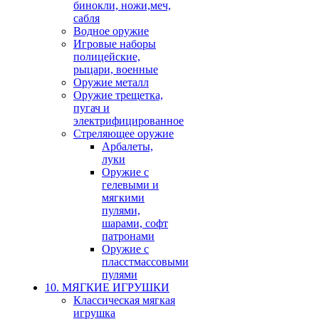
бинокли, ножи,меч,
сабля
Водное оружие
Игровые наборы
полицейские,
рыцари, военные
Оружие металл
Оружие трещетка,
пугач и
электрифицированное
Стреляющее оружие
Арбалеты,
луки
Оружие с
гелевыми и
мягкими
пулями,
шарами, софт
патронами
Оружие с
пласстмассовыми
пулями
10. МЯГКИЕ ИГРУШКИ
Классическая мягкая
игрушка