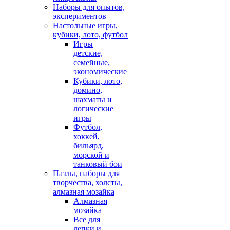
Наборы для опытов,
экспериментов
Настольные игры,
кубики, лото, футбол
Игры
детские,
семейные,
экономические
Кубики, лото,
домино,
шахматы и
логические
игры
Футбол,
хоккей,
бильярд,
морской и
танковый бои
Пазлы, наборы для
творчества, холсты,
алмазная мозайка
Алмазная
мозайка
Все для
лепки и