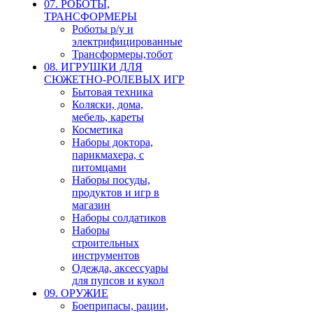
07. РОБОТЫ,
ТРАНСФОРМЕРЫ
Роботы р/у и
электрифицированные
Трансформеры,тобот
08. ИГРУШКИ ДЛЯ
СЮЖЕТНО-РОЛЕВЫХ ИГР
Бытовая техника
Коляски, дома,
мебель, кареты
Косметика
Наборы доктора,
парикмахера, с
питомцами
Наборы посуды,
продуктов и игр в
магазин
Наборы солдатиков
Наборы
строительных
инструментов
Одежда, аксессуары
для пупсов и кукол
09. ОРУЖИЕ
Боеприпасы, рации,