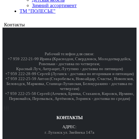
Зимний ассортимент
ТМ "ПОЛЕСЬЕ"
Контакты
Рабочий телефон для связи:
+7 959 222-21-99 Ирина (Краснодон, Свердловск, Молодогвардейск,
Ровеньки - доставка по четвергам;
Красный Луч, Антрацит, Лутугино - доставка по пятницам)
+7 959 222-28-99 Сергей (Луганск - доставка по вторникам и пятницам)
+7 959 222-25-59 Антон (Старобельск, Новоайдар, Счастье, Новопсков,
Беловодск, Марковка, Станица-Луганская, Белокуракино - доставка по
четвергам)
+7 959 222-25-58 Сергей (Алчевск, Брянка, Стаханов, Кировск, Ирмино,
Первомайск, Перевальск, Артёмовск, Зоринск - доставка по средам)
КОНТАКТЫ
АДРЕС:
г. Луганск ул. Звейнека 147а