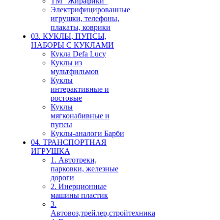
ТМ "Жирафики"
Электрифицированные
игрушки, телефоны,
плакаты, коврики
03. КУКЛЫ, ПУПСЫ,
НАБОРЫ С КУКЛАМИ
Кукла Defa Lucy
Куклы из
мультфильмов
Куклы
интерактивные и
ростовые
Куклы
мягконабивные и
пупсы
Куклы-аналоги Барби
04. ТРАНСПОРТНАЯ
ИГРУШКА
1. Автотреки,
парковки, железные
дороги
2. Инерционные
машины пластик
3.
Автовоз,трейлер,стройтехника