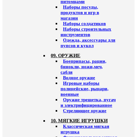
питомцами
Наборы посуды,
продуктов и игр в
магазин
Наборы солдатиков
Наборы строительных
инструментов
Одежда, аксессуары для
пупсов и кукол
09. ОРУЖИЕ
Боеприпасы, рации,
бинокли, ножи,меч,
сабля
Водное оружие
Игровые наборы
полицейские, рыцари,
военные
Оружие трещетка, пугач
и электрифицированное
Стреляющее оружие
10. МЯГКИЕ ИГРУШКИ
Классическая мягкая
игрушка