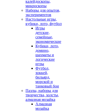
калейдоскопы,
микроскопы
Наборы для опытов,
экспериментов
Настольные игры,
кубики, лото, футбол
Игры
детские,
семейные,
экономические
Кубики, лото,
домино,
шахматы и
логические
игры
Футбол,
хоккей,
бильярд,
морской и
танковый бои
Пазлы, наборы для
творчества, холсты,
алмазная мозайка
Алмазная
мозайка