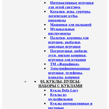
Интерактивные игрушки
для детей свет/звук
Каталки, юлы, сортеры.
логические кубы,
пирамиды
Машинки для малышей
Музыкальные
инструменты
Палатки, корзины для
игрушек, рыбалки,
заводные игрушки
Погремушки, мобили,
дуги, мягкие коврики,
игрушки для купания
ТМ «Жирафики»
Электрифицированные
игрушки, телефоны,
плакаты, коврики
03. КУКЛЫ, ПУПСЫ,
НАБОРЫ С КУКЛАМИ
Кукла Defa Lucy
Куклы из
мультфильмов
Куклы интерактивные и
ростовые