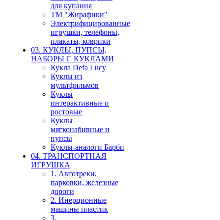
для купания
ТМ "Жирафики"
Электрифицированные
игрушки, телефоны,
плакаты, коврики
03. КУКЛЫ, ПУПСЫ,
НАБОРЫ С КУКЛАМИ
Кукла Defa Lucy
Куклы из
мультфильмов
Куклы
интерактивные и
ростовые
Куклы
мягконабивные и
пупсы
Куклы-аналоги Барби
04. ТРАНСПОРТНАЯ
ИГРУШКА
1. Автотреки,
парковки, железные
дороги
2. Инерционные
машины пластик
3.