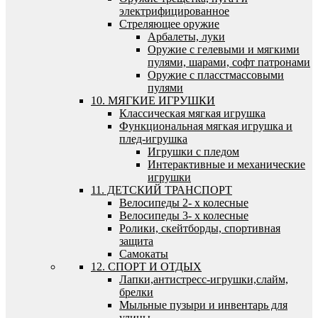
электрифицированное
Стреляющее оружие
Арбалеты, луки
Оружие с гелевыми и мягкими
пулями, шарами, софт патронами
Оружие с пласстмассовыми
пулями
10. МЯГКИЕ ИГРУШКИ
Классическая мягкая игрушка
Функциональная мягкая игрушка и
плед-игрушка
Игрушки с пледом
Интерактивные и механические
игрушки
11. ДЕТСКИЙ ТРАНСПОРТ
Велосипеды 2- х колесные
Велосипеды 3- х колесные
Ролики, скейтборды, спортивная
защита
Самокаты
12. СПОРТ И ОТДЫХ
Лапки,антистресс-игрушки,слайм,
брелки
Мыльные пузыри и инвентарь для
улицы