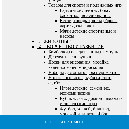
Товары для спорта и подвижных игр
Бадминтон, теннис, бокс,
баскетбол, волейбол, йога
Кегли, городки, кольцебросы,
дартсы, скакалки
Мячи детские спортивные и
насосы
13. ЖИВОТНЫЕ
14. ТВОРЧЕСТВО И РАЗВИТИЕ
Бомбочки,гель для ванны,шампунь
Деревянные игрушки
Доски для рисования, мозайка,
калейдоскопы, микроскопы
Наборы для опытов, экспериментов
Настольные игры, кубики, лото,
футбол
Игры детские, семейные,
экономические
Кубики, лото, домино, шахматы
и логические игры
Футбол, хоккей, бильярд,
морской и танковый бои
Пазлы, наборы для творчества, холсты,
БЫСТРЫЙ ПРОСМОТР
БЫСТРЫЙ ПРОСМОТР
БЫСТРЫЙ ПРОСМОТР
БЫСТРЫЙ ПРОСМОТР
БЫСТРЫЙ ПРОСМОТР
алмазная мозайка