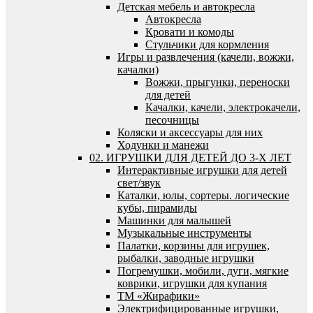
Детская мебель и автокресла
Автокресла
Кровати и комоды
Стульчики для кормления
Игры и развлечения (качели, вожжи,
качалки)
Вожжи, прыгунки, переноски
для детей
Качалки, качели, электрокачели,
песочницы
Коляски и аксессуары для них
Ходунки и манежи
02. ИГРУШКИ ДЛЯ ДЕТЕЙ ДО 3-Х ЛЕТ
Интерактивные игрушки для детей
свет/звук
Каталки, юлы, сортеры. логические
кубы, пирамиды
Машинки для малышей
Музыкальные инструменты
Палатки, корзины для игрушек,
рыбалки, заводные игрушки
Погремушки, мобили, дуги, мягкие
коврики, игрушки для купания
ТМ «Жирафики»
Электрифицированные игрушки,