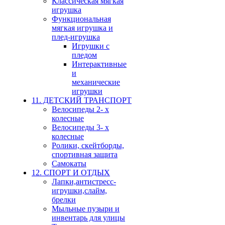
Классическая мягкая
игрушка
Функциональная
мягкая игрушка и
плед-игрушка
Игрушки с
пледом
Интерактивные
и
механические
игрушки
11. ДЕТСКИЙ ТРАНСПОРТ
Велосипеды 2- х
колесные
Велосипеды 3- х
колесные
Ролики, скейтборды,
спортивная защита
Самокаты
12. СПОРТ И ОТДЫХ
Лапки,антистресс-
игрушки,слайм,
брелки
Мыльные пузыри и
инвентарь для улицы