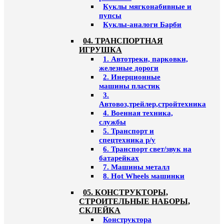
Куклы мягконабивные и
пупсы
Куклы-аналоги Барби
04. ТРАНСПОРТНАЯ
ИГРУШКА
1. Автотреки, парковки,
железные дороги
2. Инерционные
машины пластик
3.
Автовоз,трейлер,стройтехника
4. Военная техника,
службы
5. Транспорт и
спецтехника р/у
6. Транспорт свет/звук на
батарейках
7. Машины металл
8. Hot Wheels машинки
05. КОНСТРУКТОРЫ,
СТРОИТЕЛЬНЫЕ НАБОРЫ,
СКЛЕЙКА
Конструктора