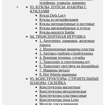
телефоны, плакаты, коврики
03. КУКЛЫ, ПУПСЫ, НАБОРЫ С
КУКЛАМИ
Кукла Defa Lucy
Куклы из мультфильмов
Куклы интерактивные и ростовые
Куклы мягконабивные и пупсы
Куклы-аналоги Барби
04. ТРАНСПОРТНАЯ ИГРУШКА
1. Автотреки, парковки, железные
дороги
2. Инерционные машины пластик
3. Автовоз,трейлер,стройтехника
4. Военная техника, службы
5. Транспорт и спецтехника р/у
6. Транспорт свет/звук на батарейках
7. Машины металл
8. Hot Wheels машинки
05. КОНСТРУКТОРЫ, СТРОИТЕЛЬНЫЕ
НАБОРЫ, СКЛЕЙКА
Конструктора магнитные
Конструктора металлические
Конструктора пластмассовые
Конструктора типа Lego
Модели для склеивания