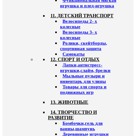
Функциональная мягкая
игрушка и плед-игрушка
11. ДЕТСКИЙ ТРАНСПОРТ
Велосипеды 2- х
колесные
Велосипеды 3- х
колесные
Ролики, скейтборды,
спортивная защита
Самокаты
12. СПОРТ И ОТДЫХ
Лапки,антистресс-
игрушки,слайм, брелки
Мыльные пузыри и
инвентарь для улицы
Товары для спорта и
подвижных игр
13. ЖИВОТНЫЕ
14. ТВОРЧЕСТВО И
РАЗВИТИЕ
Бомбочки,гель для
ванны,шампунь
Деревянные игрушки