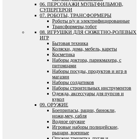
06. ПЕРСОНАЖИ МУЛЬТФИЛЬМОВ,
СУПЕРГЕРОИ
07. РОБОТЫ, ТРАНСФОРМЕРЫ
Роботы р/у и электрифицированные
Трансформеры,тобот
08. ИГРУШКИ ДЛЯ СЮЖЕТНО-РОЛЕВЫХ
ИГР
Бытовая техника
Коляски, дома, мебель, кареты
Косметика
Наборы доктора, парикмахера, с
питомцами
Наборы посуды, продуктов и игр в
магазин
Наборы солдатиков
Наборы строительных инструментов
Одежда, аксессуары для пупсов и
кукол
09. ОРУЖИЕ
Боеприпасы, рации, бинокли,
ножи,меч, сабля
Водное оружие
Игровые наборы полицейские,
рыцари, военные
Оружие трещетка, пугач и