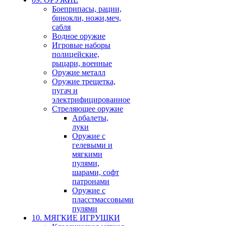
Боеприпасы, рации,
бинокли, ножи,меч,
сабля
Водное оружие
Игровые наборы
полицейские,
рыцари, военные
Оружие металл
Оружие трещетка,
пугач и
электрифицированное
Стреляющее оружие
Арбалеты,
луки
Оружие с
гелевыми и
мягкими
пулями,
шарами, софт
патронами
Оружие с
пласстмассовыми
пулями
10. МЯГКИЕ ИГРУШКИ