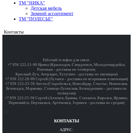
ТМ "НИКА"
Детская мебель
Зимний ассортимент
ТМ "ПОЛЕСЬЕ"
Контакты
Рабочий телефон для связи:
+7 959 222-21-99 Ирина (Краснодон, Свердловск, Молодогвардейск,
Ровеньки - доставка по четвергам;
Красный Луч, Антрацит, Лутугино - доставка по пятницам)
+7 959 222-28-99 Сергей (Луганск - доставка по вторникам и пятницам)
+7 959 222-25-59 Антон (Старобельск, Новоайдар, Счастье, Новопсков,
Беловодск, Марковка, Станица-Луганская, Белокуракино - доставка по
четвергам)
+7 959 222-25-58 Сергей (Алчевск, Брянка, Стаханов, Кировск, Ирмино,
Первомайск, Перевальск, Артёмовск, Зоринск - доставка по средам)
КОНТАКТЫ
АДРЕС: