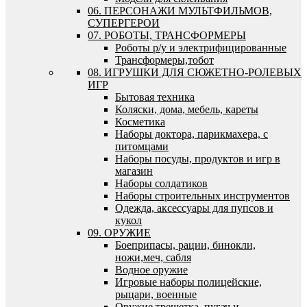
06. ПЕРСОНАЖИ МУЛЬТФИЛЬМОВ,
СУПЕРГЕРОИ
07. РОБОТЫ, ТРАНСФОРМЕРЫ
Роботы р/у и электрифицированные
Трансформеры,тобот
08. ИГРУШКИ ДЛЯ СЮЖЕТНО-РОЛЕВЫХ
ИГР
Бытовая техника
Коляски, дома, мебель, кареты
Косметика
Наборы доктора, парикмахера, с
питомцами
Наборы посуды, продуктов и игр в
магазин
Наборы солдатиков
Наборы строительных инструментов
Одежда, аксессуары для пупсов и
кукол
09. ОРУЖИЕ
Боеприпасы, рации, бинокли,
ножи,меч, сабля
Водное оружие
Игровые наборы полицейские,
рыцари, военные
Оружие трещетка, пугач и