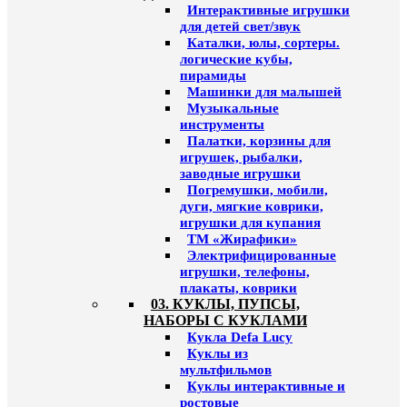
Интерактивные игрушки
для детей свет/звук
Каталки, юлы, сортеры.
логические кубы,
пирамиды
Машинки для малышей
Музыкальные
инструменты
Палатки, корзины для
игрушек, рыбалки,
заводные игрушки
Погремушки, мобили,
дуги, мягкие коврики,
игрушки для купания
ТМ «Жирафики»
Электрифицированные
игрушки, телефоны,
плакаты, коврики
03. КУКЛЫ, ПУПСЫ,
НАБОРЫ С КУКЛАМИ
Кукла Defa Lucy
Куклы из
мультфильмов
Куклы интерактивные и
ростовые