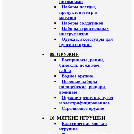
питомцами
Наборы посуды,
продуктов и игр в
магазин
Наборы солдатиков
Наборы строительных
инструментов
Одежда, аксессуары для
пупсов и кукол
09. ОРУЖИЕ
Боеприпасы, рации,
бинокли, ножи,меч,
сабля
Водное оружие
Игровые наборы
полицейские, рыцари,
военные
Оружие трещетка, пугач
и электрифицированное
Стреляющее оружие
10. МЯГКИЕ ИГРУШКИ
Классическая мягкая
игрушка