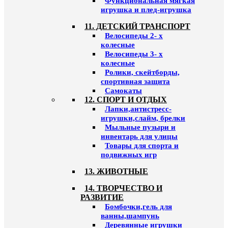
Функциональная мягкая
игрушка и плед-игрушка
11. ДЕТСКИЙ ТРАНСПОРТ
Велосипеды 2- х
колесные
Велосипеды 3- х
колесные
Ролики, скейтборды,
спортивная защита
Самокаты
12. СПОРТ И ОТДЫХ
Лапки,антистресс-
игрушки,слайм, брелки
Мыльные пузыри и
инвентарь для улицы
Товары для спорта и
подвижных игр
13. ЖИВОТНЫЕ
14. ТВОРЧЕСТВО И
РАЗВИТИЕ
Бомбочки,гель для
ванны,шампунь
Деревянные игрушки