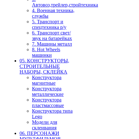
Автовоз,трейлер,стройтехника
4. Военная техника,
службы
5. Транспорт и
спецтехника р/у
6. Транспорт свет/
звук на батарейках
7. Машины металл
8. Hot Wheels
машинки
05. КОНСТРУКТОРЫ,
СТРОИТЕЛЬНЫЕ
НАБОРЫ, СКЛЕЙКА
Конструктора
магнитные
Конструктора
металлические
Конструктора
пластмассовые
Конструктора типа
Lego
Модели для
склеивания
06. ПЕРСОНАЖИ
МУЛЬТФИЛЬМОВ,