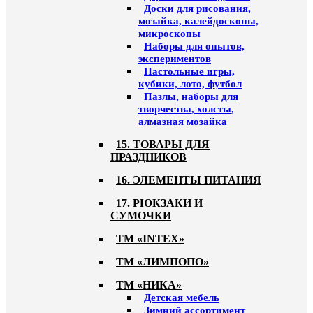
Доски для рисования,
мозайка, калейдоскопы,
микроскопы
Наборы для опытов,
экспериментов
Настольные игры,
кубики, лото, футбол
Пазлы, наборы для
творчества, холсты,
алмазная мозайка
15. ТОВАРЫ ДЛЯ
ПРАЗДНИКОВ
16. ЭЛЕМЕНТЫ ПИТАНИЯ
17. РЮКЗАКИ И
СУМОЧКИ
ТМ «INTEX»
ТМ «ЛИМПОПО»
ТМ «НИКА»
Детская мебель
Зимний ассортимент