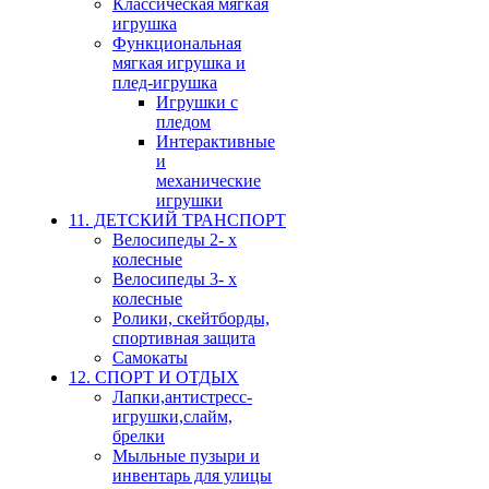
Классическая мягкая
игрушка
Функциональная
мягкая игрушка и
плед-игрушка
Игрушки с
пледом
Интерактивные
и
механические
игрушки
11. ДЕТСКИЙ ТРАНСПОРТ
Велосипеды 2- х
колесные
Велосипеды 3- х
колесные
Ролики, скейтборды,
спортивная защита
Самокаты
12. СПОРТ И ОТДЫХ
Лапки,антистресс-
игрушки,слайм,
брелки
Мыльные пузыри и
инвентарь для улицы