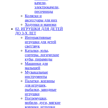
качели,
электрокачели,
песочницы
Коляски и
аксессуары для них
Ходунки и манежи
02. ИГРУШКИ ДЛЯ ДЕТЕЙ
ДО 3-Х ЛЕТ
Интерактивные
игрушки для детей
свет/звук
Каталки, юлы,
сортеры. логические
кубы, пирамиды
Машинки для
малышей
Музыкальные
инструменты
Палатки, корзины
для игрушек,
рыбалки, заводные
игрушки
Погремушки,
мобили, дуги, мягкие
коврики, игрушки