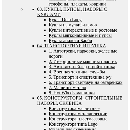
телефоны, плакаты, коврики
03. КУКЛЫ, ПУПСЫ, НАБОРЫ С
КУКЛАМИ
Кукла Defa Lucy
Куклы из мультфильмов
Куклы интерактивные и ростовые
Куклы мягконабивные и пупсы
Куклы-аналоги Барби
04. ТРАНСПОРТНАЯ ИГРУШКА
1. Автотреки, парковки, железные
дороги
2. Инерционные машины пластик
3. Автовоз,трейлер,стройтехника
4. Военная техника, службы
5. Транспорт и спецтехника р/у
6. Транспорт свет/звук на батарейках
7. Машины металл
8. Hot Wheels машинки
05. КОНСТРУКТОРЫ, СТРОИТЕЛЬНЫЕ
НАБОРЫ, СКЛЕЙКА
Конструктора магнитные
Конструктора металлические
Конструктора пластмассовые
Конструктора типа Lego
Модели для склеивания