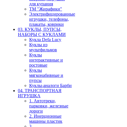
для купания
ТМ "Жирафики"
Электрифицированные
игрушки, телефоны,
плакаты, коврики
03. КУКЛЫ, ПУПСЫ,
НАБОРЫ С КУКЛАМИ
Кукла Defa Lucy
Куклы из
мультфильмов
Куклы
интерактивные и
ростовые
Куклы
мягконабивные и
пупсы
Куклы-аналоги Барби
04. ТРАНСПОРТНАЯ
ИГРУШКА
1. Автотреки,
парковки, железные
дороги
2. Инерционные
машины пластик
3.