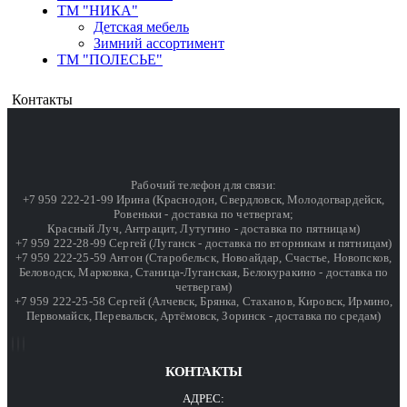
ТМ "НИКА"
Детская мебель
Зимний ассортимент
ТМ "ПОЛЕСЬЕ"
Контакты
Рабочий телефон для связи:
+7 959 222-21-99 Ирина (Краснодон, Свердловск, Молодогвардейск,
Ровеньки - доставка по четвергам;
Красный Луч, Антрацит, Лутугино - доставка по пятницам)
+7 959 222-28-99 Сергей (Луганск - доставка по вторникам и пятницам)
+7 959 222-25-59 Антон (Старобельск, Новоайдар, Счастье, Новопсков,
Беловодск, Марковка, Станица-Луганская, Белокуракино - доставка по
четвергам)
+7 959 222-25-58 Сергей (Алчевск, Брянка, Стаханов, Кировск, Ирмино,
Первомайск, Перевальск, Артёмовск, Зоринск - доставка по средам)
КОНТАКТЫ
АДРЕС: