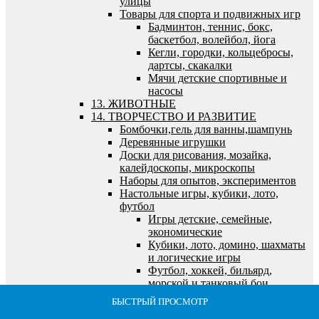
улицы
Товары для спорта и подвижных игр
Бадминтон, теннис, бокс,
баскетбол, волейбол, йога
Кегли, городки, кольцебросы,
дартсы, скакалки
Мячи детские спортивные и
насосы
13. ЖИВОТНЫЕ
14. ТВОРЧЕСТВО И РАЗВИТИЕ
Бомбочки,гель для ванны,шампунь
Деревянные игрушки
Доски для рисования, мозайка,
калейдоскопы, микроскопы
Наборы для опытов, экспериментов
Настольные игры, кубики, лото,
футбол
Игры детские, семейные,
экономические
Кубики, лото, домино, шахматы
и логические игры
Футбол, хоккей, бильярд,
морской и танковый бои
Пазлы, наборы для творчества, холсты,
БЫСТРЫЙ ПРОСМОТР
БЫСТРЫЙ ПРОСМОТР
БЫСТРЫЙ ПРОСМОТР
БЫСТРЫЙ ПРОСМОТР
БЫСТРЫЙ ПРОСМОТР
алмазная мозайка