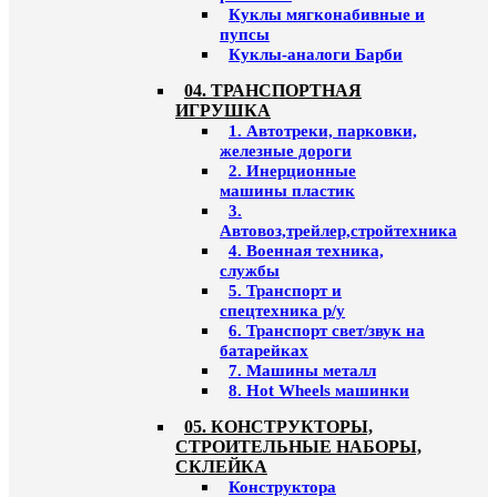
Куклы мягконабивные и
пупсы
Куклы-аналоги Барби
04. ТРАНСПОРТНАЯ
ИГРУШКА
1. Автотреки, парковки,
железные дороги
2. Инерционные
машины пластик
3.
Автовоз,трейлер,стройтехника
4. Военная техника,
службы
5. Транспорт и
спецтехника р/у
6. Транспорт свет/звук на
батарейках
7. Машины металл
8. Hot Wheels машинки
05. КОНСТРУКТОРЫ,
СТРОИТЕЛЬНЫЕ НАБОРЫ,
СКЛЕЙКА
Конструктора