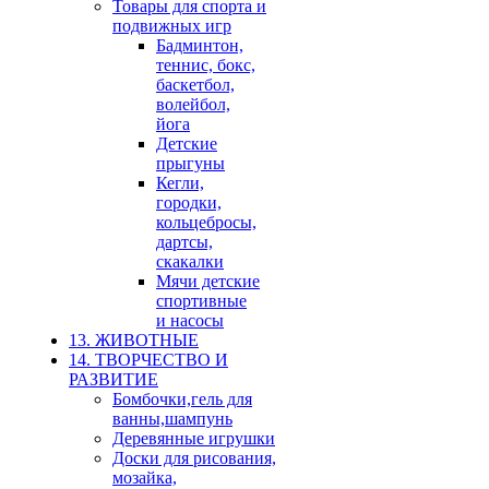
Товары для спорта и
подвижных игр
Бадминтон,
теннис, бокс,
баскетбол,
волейбол,
йога
Детские
прыгуны
Кегли,
городки,
кольцебросы,
дартсы,
скакалки
Мячи детские
спортивные
и насосы
13. ЖИВОТНЫЕ
14. ТВОРЧЕСТВО И
РАЗВИТИЕ
Бомбочки,гель для
ванны,шампунь
Деревянные игрушки
Доски для рисования,
мозайка,