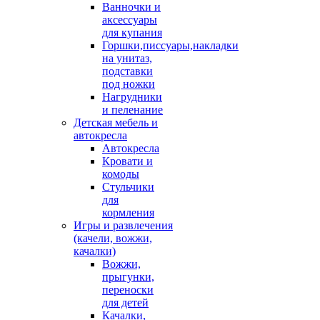
Ванночки и
аксессуары
для купания
Горшки,писсуары,накладки
на унитаз,
подставки
под ножки
Нагрудники
и пеленание
Детская мебель и
автокресла
Автокресла
Кровати и
комоды
Стульчики
для
кормления
Игры и развлечения
(качели, вожжи,
качалки)
Вожжи,
прыгунки,
переноски
для детей
Качалки,