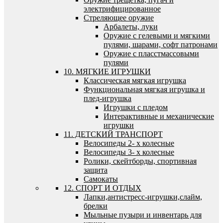
электрифицированное
Стреляющее оружие
Арбалеты, луки
Оружие с гелевыми и мягкими
пулями, шарами, софт патронами
Оружие с пласстмассовыми
пулями
10. МЯГКИЕ ИГРУШКИ
Классическая мягкая игрушка
Функциональная мягкая игрушка и
плед-игрушка
Игрушки с пледом
Интерактивные и механические
игрушки
11. ДЕТСКИЙ ТРАНСПОРТ
Велосипеды 2- х колесные
Велосипеды 3- х колесные
Ролики, скейтборды, спортивная
защита
Самокаты
12. СПОРТ И ОТДЫХ
Лапки,антистресс-игрушки,слайм,
брелки
Мыльные пузыри и инвентарь для