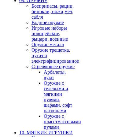
09. ОРУЖИЕ
Боеприпасы, рации,
бинокли, ножи,меч,
сабля
Водное оружие
Игровые наборы
полицейские,
рыцари, военные
Оружие металл
Оружие трещетка,
пугач и
электрифицированное
Стреляющее оружие
Арбалеты,
луки
Оружие с
гелевыми и
мягкими
пулями,
шарами, софт
патронами
Оружие с
пласстмассовыми
пулями
10. МЯГКИЕ ИГРУШКИ