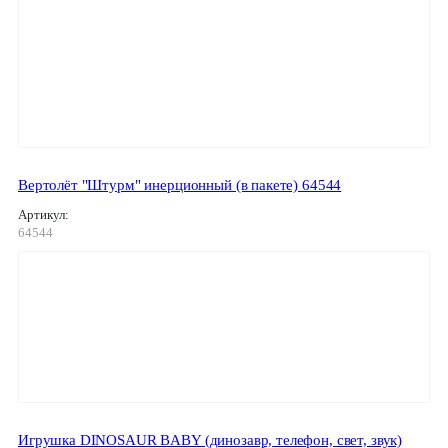
Вертолёт "Штурм" инерционный (в пакете) 64544
Артикул:
64544
Игрушка DINOSAUR BABY (динозавр, телефон, свет, звук)