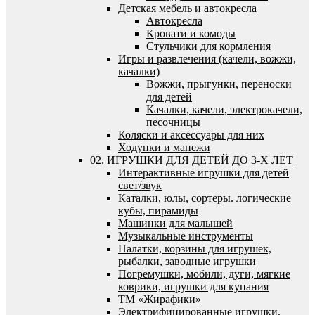
Детская мебель и автокресла
Автокресла
Кровати и комоды
Стульчики для кормления
Игры и развлечения (качели, вожжи,
качалки)
Вожжи, прыгунки, переноски
для детей
Качалки, качели, электрокачели,
песочницы
Коляски и аксессуары для них
Ходунки и манежи
02. ИГРУШКИ ДЛЯ ДЕТЕЙ ДО 3-Х ЛЕТ
Интерактивные игрушки для детей
свет/звук
Каталки, юлы, сортеры. логические
кубы, пирамиды
Машинки для малышей
Музыкальные инструменты
Палатки, корзины для игрушек,
рыбалки, заводные игрушки
Погремушки, мобили, дуги, мягкие
коврики, игрушки для купания
ТМ «Жирафики»
Электрифицированные игрушки,