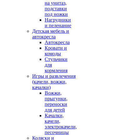
на унитаз,
подставки
под ножки
Нагрудники
и пеленание
Детская мебель и
автокресла
Автокресла
Кровати и
комоды
Стульчики
для
кормления
Игры и развлечения
(качели, вожжи,
качалки)
Вожжи,
прыгунки,
переноски
для детей
Качалки,
качели,
электрокачели,
песочницы
Коляски и