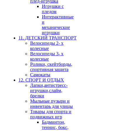
плед-игрушка
Игрушки с
пледом
Интерактивные
и
механические
игрушки
11. ДЕТСКИЙ ТРАНСПОРТ
Велосипеды 2- х
колесные
Велосипеды 3- х
колесные
Ролики, скейтборды,
спортивная защита
Самокаты
12. СПОРТ И ОТДЫХ
Лапки,антистресс-
игрушки,слайм,
брелки
Мыльные пузыри и
инвентарь для улицы
Товары для спорта и
подвижных игр
Бадминтон,
теннис, бокс,