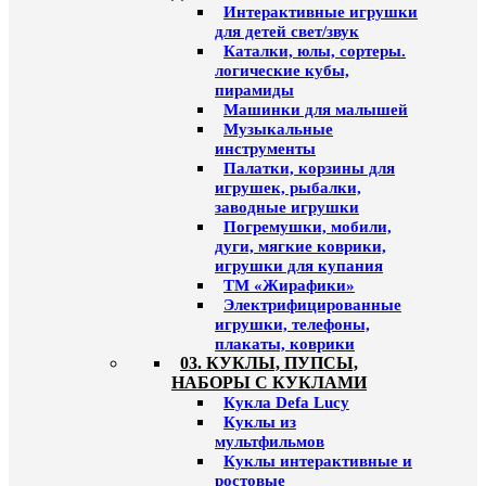
Интерактивные игрушки
для детей свет/звук
Каталки, юлы, сортеры.
логические кубы,
пирамиды
Машинки для малышей
Музыкальные
инструменты
Палатки, корзины для
игрушек, рыбалки,
заводные игрушки
Погремушки, мобили,
дуги, мягкие коврики,
игрушки для купания
ТМ «Жирафики»
Электрифицированные
игрушки, телефоны,
плакаты, коврики
03. КУКЛЫ, ПУПСЫ,
НАБОРЫ С КУКЛАМИ
Кукла Defa Lucy
Куклы из
мультфильмов
Куклы интерактивные и
ростовые