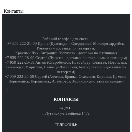
Контакты
Рабочий телефон для связи:
+7 959 222-21-99 Ирина (Краснодон, Свердловск, Молодогвардейск,
Ровеньки - доставка по четвергам;
Красный Луч, Антрацит, Лутугино - доставка по пятницам)
+7 959 222-28-99 Сергей (Луганск - доставка по вторникам и пятницам)
+7 959 222-25-59 Антон (Старобельск, Новоайдар, Счастье, Новопсков,
Беловодск, Марковка, Станица-Луганская, Белокуракино - доставка по
четвергам)
+7 959 222-25-58 Сергей (Алчевск, Брянка, Стаханов, Кировск, Ирмино,
Первомайск, Перевальск, Артёмовск, Зоринск - доставка по средам)
КОНТАКТЫ
АДРЕС:
г. Луганск ул. Звейнека 147а
ТЕЛЕФОНЫ: