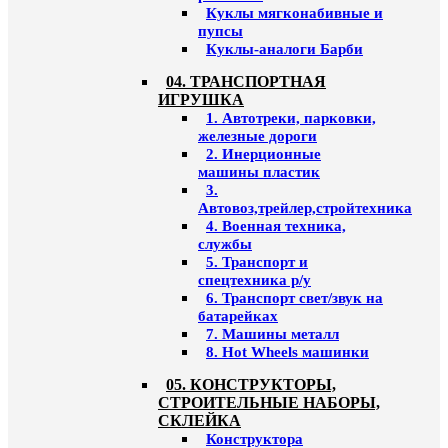
Куклы мягконабивные и
пупсы
Куклы-аналоги Барби
04. ТРАНСПОРТНАЯ
ИГРУШКА
1. Автотреки, парковки,
железные дороги
2. Инерционные
машины пластик
3.
Автовоз,трейлер,стройтехника
4. Военная техника,
службы
5. Транспорт и
спецтехника р/у
6. Транспорт свет/звук на
батарейках
7. Машины металл
8. Hot Wheels машинки
05. КОНСТРУКТОРЫ,
СТРОИТЕЛЬНЫЕ НАБОРЫ,
СКЛЕЙКА
Конструктора