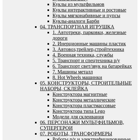
Куклы из мультфильмов
Куклы интерактивные и ростовые
Куклы мягконабивные и пупсы
Куклы-аналоги Барби
04. ТРАНСПОРТНАЯ ИГРУШКА
1. Автотреки, парковки, железные
дороги
2. Инерционные машины пластик
3. Автовоз,трейлер,стройтехника
4. Военная техника, службы
5. Транспорт и спецтехника р/у
6. Транспорт свет/звук на батарейках
7. Машины металл
8. Hot Wheels машинки
05. КОНСТРУКТОРЫ, СТРОИТЕЛЬНЫЕ
НАБОРЫ, СКЛЕЙКА
Конструктора магнитные
Конструктора металлические
Конструктора пластмассовые
Конструктора типа Lego
Модели для склеивания
06. ПЕРСОНАЖИ МУЛЬТФИЛЬМОВ,
СУПЕРГЕРОИ
07. РОБОТЫ, ТРАНСФОРМЕРЫ
Роботы р/у и электрифицированные