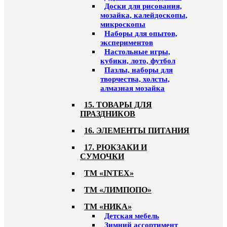
Доски для рисования,
мозайка, калейдоскопы,
микроскопы
Наборы для опытов,
экспериментов
Настольные игры,
кубики, лото, футбол
Пазлы, наборы для
творчества, холсты,
алмазная мозайка
15. ТОВАРЫ ДЛЯ
ПРАЗДНИКОВ
16. ЭЛЕМЕНТЫ ПИТАНИЯ
17. РЮКЗАКИ И
СУМОЧКИ
ТМ «INTEX»
ТМ «ЛИМПОПО»
ТМ «НИКА»
Детская мебель
Зимний ассортимент