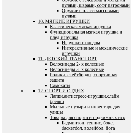
пулями, шарами, софт патронами
Оружие с пласстмассовыми
пулями
10. МЯГКИЕ ИГРУШКИ
Классическая мягкая игрушка
Функциональная мягкая игрушка и
плед-игрушка
Игрушки с пледом
Интерактивные и механические
игрушки
11. ДЕТСКИЙ ТРАНСПОРТ
Велосипеды 2- х колесные
Велосипеды 3- х колесные
Ролики, скейтборды, спортивная
защита
Самокаты
12. СПОРТ И ОТДЫХ
Лапки,антистресс-игрушки,слайм,
брелки
Мыльные пузыри и инвентарь для
улицы
Товары для спорта и подвижных игр
Бадминтон, теннис, бокс,
баскетбол, волейбол, йога