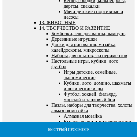
Кегли, городки, кольцебросы,
дартсы, скакалки
Мячи детские спортивные и
насосы
13. ЖИВОТНЫЕ
14. ТВОРЧЕСТВО И РАЗВИТИЕ
Бомбочки,гель для ванны,шампунь
Деревянные игрушки
Доски для рисования, мозайка,
калейдоскопы, микроскопы
Наборы для опытов, экспериментов
Настольные игры, кубики, лото,
футбол
Игры детские, семейные,
экономические
Кубики, лото, домино, шахматы
и логические игры
Футбол, хоккей, бильярд,
морской и танковый бои
Пазлы, наборы для творчества, холсты,
алмазная мозайка
Алмазная мозайка
Все для лепки и моделирования
Все для рисования и росписи
БЫСТРЫЙ ПРОСМОТР
БЫСТРЫЙ ПРОСМОТР
БЫСТРЫЙ ПРОСМОТР
БЫСТРЫЙ ПРОСМОТР
БЫСТРЫЙ ПРОСМОТР
Выжигание по дереву