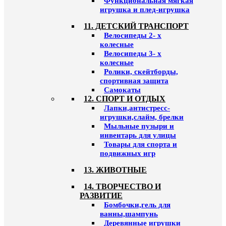
Функциональная мягкая
игрушка и плед-игрушка
11. ДЕТСКИЙ ТРАНСПОРТ
Велосипеды 2- х
колесные
Велосипеды 3- х
колесные
Ролики, скейтборды,
спортивная защита
Самокаты
12. СПОРТ И ОТДЫХ
Лапки,антистресс-
игрушки,слайм, брелки
Мыльные пузыри и
инвентарь для улицы
Товары для спорта и
подвижных игр
13. ЖИВОТНЫЕ
14. ТВОРЧЕСТВО И
РАЗВИТИЕ
Бомбочки,гель для
ванны,шампунь
Деревянные игрушки