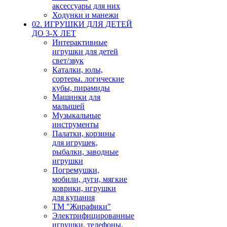
аксессуары для них
Ходунки и манежи
02. ИГРУШКИ ДЛЯ ДЕТЕЙ
ДО 3-Х ЛЕТ
Интерактивные
игрушки для детей
свет/звук
Каталки, юлы,
сортеры. логические
кубы, пирамиды
Машинки для
малышей
Музыкальные
инструменты
Палатки, корзины
для игрушек,
рыбалки, заводные
игрушки
Погремушки,
мобили, дуги, мягкие
коврики, игрушки
для купания
ТМ "Жирафики"
Электрифицированные
игрушки, телефоны,