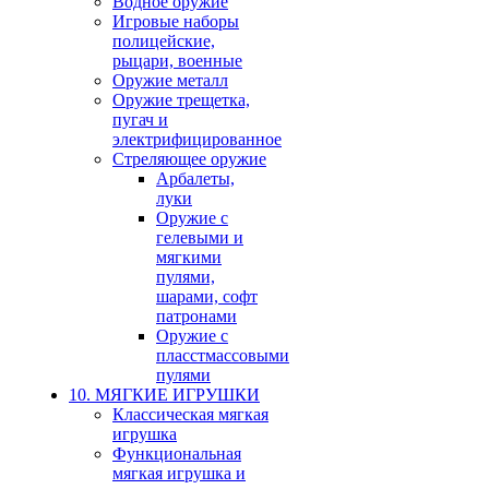
Водное оружие
Игровые наборы
полицейские,
рыцари, военные
Оружие металл
Оружие трещетка,
пугач и
электрифицированное
Стреляющее оружие
Арбалеты,
луки
Оружие с
гелевыми и
мягкими
пулями,
шарами, софт
патронами
Оружие с
пласстмассовыми
пулями
10. МЯГКИЕ ИГРУШКИ
Классическая мягкая
игрушка
Функциональная
мягкая игрушка и