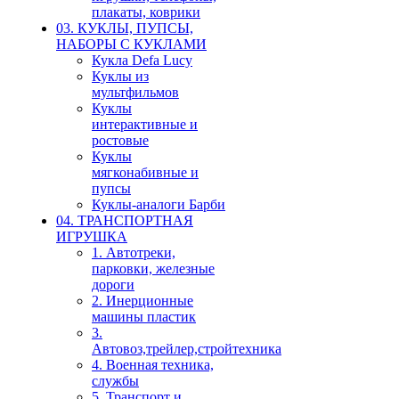
плакаты, коврики
03. КУКЛЫ, ПУПСЫ,
НАБОРЫ С КУКЛАМИ
Кукла Defa Lucy
Куклы из
мультфильмов
Куклы
интерактивные и
ростовые
Куклы
мягконабивные и
пупсы
Куклы-аналоги Барби
04. ТРАНСПОРТНАЯ
ИГРУШКА
1. Автотреки,
парковки, железные
дороги
2. Инерционные
машины пластик
3.
Автовоз,трейлер,стройтехника
4. Военная техника,
службы
5. Транспорт и