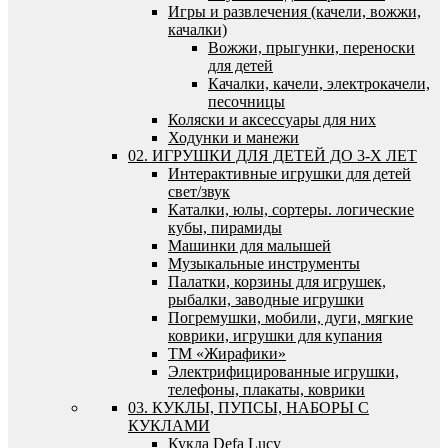
Игры и развлечения (качели, вожжи,
качалки)
Вожжи, прыгунки, переноски
для детей
Качалки, качели, электрокачели,
песочницы
Коляски и аксессуары для них
Ходунки и манежи
02. ИГРУШКИ ДЛЯ ДЕТЕЙ ДО 3-Х ЛЕТ
Интерактивные игрушки для детей
свет/звук
Каталки, юлы, сортеры. логические
кубы, пирамиды
Машинки для малышей
Музыкальные инструменты
Палатки, корзины для игрушек,
рыбалки, заводные игрушки
Погремушки, мобили, дуги, мягкие
коврики, игрушки для купания
ТМ «Жирафики»
Электрифицированные игрушки,
телефоны, плакаты, коврики
03. КУКЛЫ, ПУПСЫ, НАБОРЫ С
КУКЛАМИ
Кукла Defa Lucy