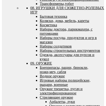
Трансформеры,тобот
08. ИГРУШКИ ДЛЯ СЮЖЕТНО-РОЛЕВЫХ
ИГР
Бытовая техника
Коляски, дома, мебель, кареты
Косметика
Наборы доктора, парикмахера, с
питомцами
Наборы посуды, продуктов и игр в
магазин
Наборы солдатиков
Наборы строительных инструментов
Одежда, аксессуары для пупсов и
кукол
09. ОРУЖИЕ
Боеприпасы, рации, бинокли,
ножи,меч, сабля
Водное оружие
Игровые наборы полицейские,
рыцари, военные
Оружие трещетка, пугач и
электрифицированное
Стреляющее оружие
Арбалеты, луки
Оружие с гелевыми и мягкими