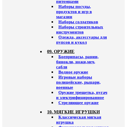
питомцами
Наборы посуды,
продуктов и игр в
магазин
Наборы солдатиков
Наборы строительных
инструментов
Одежда, аксессуары для
пупсов и кукол
09. ОРУЖИЕ
Боеприпасы, рации,
бинокли, ножи,меч,
сабля
Водное оружие
Игровые наборы
полицейские, рыцари,
военные
Оружие трещетка, пугач
и электрифицированное
Стреляющее оружие
10. МЯГКИЕ ИГРУШКИ
Классическая мягкая
игрушка