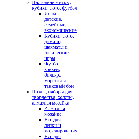
Настольные игры,
кубики, лото, футбол
Игры
детские,
семейные,
экономические
Кубики, лото,
домино,
шахматы и
логические
игры
Футбол,
хоккей,
бильярд,
морской и
танковый бои
Пазлы, наборы для
творчества, холсты,
алмазная мозайка
Алмазная
мозайка
Все для
лепки и
моделирования
Все для