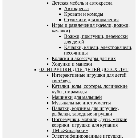
Детская мебель и автокресла
Автокресла
Кровати и комоды
Стульчики для кормления
Игры и развлечения (качели, вожжи,
качалки)
Вожжи, прыгунки, переноски
для детей
Качалки, качели, электрокачели,
песочницы
Коляски и аксессуары для них
Ходунки и манежи
02. ИГРУШКИ ДЛЯ ДЕТЕЙ ДО 3-Х ЛЕТ
Интерактивные игрушки для детей
свет/звук
Каталки, юлы, сортеры. логические
кубы, пирамиды
Машинки для малышей
Музыкальные инструменты
Палатки, корзины для игрушек,
рыбалки, заводные игрушки
Погремушки, мобили, дуги, мягкие
коврики, игрушки для купания
ТМ «Жирафики»
Электрифицированные игрушки,