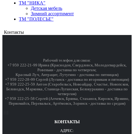
ТМ "НИКА"
Детская мебель
Зимний ассортимент
ТМ "ПОЛЕСЬЕ"
Контакты
Рабочий телефон для связи:
+7 959 222-21-99 Ирина (Краснодон, Свердловск, Молодогвардейск,
Ровеньки - доставка по четвергам;
Красный Луч, Антрацит, Лутугино - доставка по пятницам)
+7 959 222-28-99 Сергей (Луганск - доставка по вторникам и пятницам)
+7 959 222-25-59 Антон (Старобельск, Новоайдар, Счастье, Новопсков,
Беловодск, Марковка, Станица-Луганская, Белокуракино - доставка по
четвергам)
+7 959 222-25-58 Сергей (Алчевск, Брянка, Стаханов, Кировск, Ирмино,
Первомайск, Перевальск, Артёмовск, Зоринск - доставка по средам)
КОНТАКТЫ
АДРЕС: