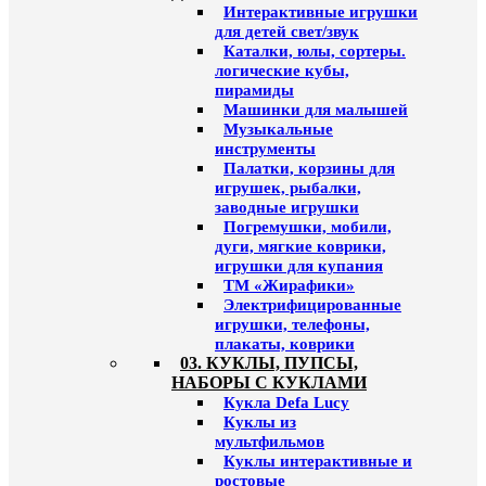
Интерактивные игрушки
для детей свет/звук
Каталки, юлы, сортеры.
логические кубы,
пирамиды
Машинки для малышей
Музыкальные
инструменты
Палатки, корзины для
игрушек, рыбалки,
заводные игрушки
Погремушки, мобили,
дуги, мягкие коврики,
игрушки для купания
ТМ «Жирафики»
Электрифицированные
игрушки, телефоны,
плакаты, коврики
03. КУКЛЫ, ПУПСЫ,
НАБОРЫ С КУКЛАМИ
Кукла Defa Lucy
Куклы из
мультфильмов
Куклы интерактивные и
ростовые