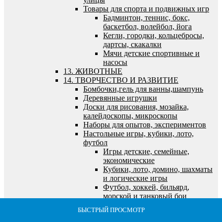
Товары для спорта и подвижных игр
Бадминтон, теннис, бокс,
баскетбол, волейбол, йога
Кегли, городки, кольцебросы,
дартсы, скакалки
Мячи детские спортивные и
насосы
13. ЖИВОТНЫЕ
14. ТВОРЧЕСТВО И РАЗВИТИЕ
Бомбочки,гель для ванны,шампунь
Деревянные игрушки
Доски для рисования, мозайка,
калейдоскопы, микроскопы
Наборы для опытов, экспериментов
Настольные игры, кубики, лото,
футбол
Игры детские, семейные,
экономические
Кубики, лото, домино, шахматы
и логические игры
Футбол, хоккей, бильярд,
морской и танковый бои
Пазлы, наборы для творчества, холсты,
БЫСТРЫЙ ПРОСМОТР
БЫСТРЫЙ ПРОСМОТР
БЫСТРЫЙ ПРОСМОТР
БЫСТРЫЙ ПРОСМОТР
БЫСТРЫЙ ПРОСМОТР
алмазная мозайка