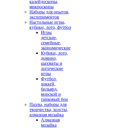
калейдоскопы,
микроскопы
Наборы для опытов,
экспериментов
Настольные игры,
кубики, лото, футбол
Игры
детские,
семейные,
экономические
Кубики, лото,
домино,
шахматы и
логические
игры
Футбол,
хоккей,
бильярд,
морской и
танковый бои
Пазлы, наборы для
творчества, холсты,
алмазная мозайка
Алмазная
мозайка