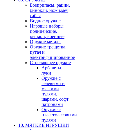
Боеприпасы, рации,
бинокли, ножи,меч,
сабля
Водное оружие
Игровые наборы
полицейские,
рыцари, военные
Оружие металл
Оружие трещетка,
пугач и
электрифицированное
Стреляющее оружие
Арбалеты,
луки
Оружие с
гелевыми и
мягкими
пулями,
шарами, софт
патронами
Оружие с
пласстмассовыми
пулями
10. МЯГКИЕ ИГРУШКИ