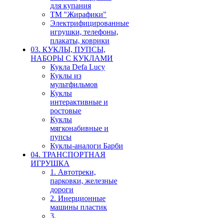
для купания
ТМ "Жирафики"
Электрифицированные
игрушки, телефоны,
плакаты, коврики
03. КУКЛЫ, ПУПСЫ,
НАБОРЫ С КУКЛАМИ
Кукла Defa Lucy
Куклы из
мультфильмов
Куклы
интерактивные и
ростовые
Куклы
мягконабивные и
пупсы
Куклы-аналоги Барби
04. ТРАНСПОРТНАЯ
ИГРУШКА
1. Автотреки,
парковки, железные
дороги
2. Инерционные
машины пластик
3.