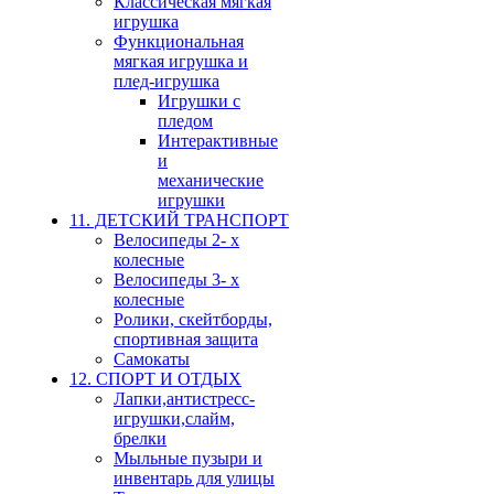
Классическая мягкая
игрушка
Функциональная
мягкая игрушка и
плед-игрушка
Игрушки с
пледом
Интерактивные
и
механические
игрушки
11. ДЕТСКИЙ ТРАНСПОРТ
Велосипеды 2- х
колесные
Велосипеды 3- х
колесные
Ролики, скейтборды,
спортивная защита
Самокаты
12. СПОРТ И ОТДЫХ
Лапки,антистресс-
игрушки,слайм,
брелки
Мыльные пузыри и
инвентарь для улицы