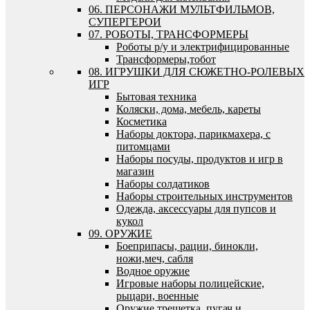
06. ПЕРСОНАЖИ МУЛЬТФИЛЬМОВ,
СУПЕРГЕРОИ
07. РОБОТЫ, ТРАНСФОРМЕРЫ
Роботы р/у и электрифицированные
Трансформеры,тобот
08. ИГРУШКИ ДЛЯ СЮЖЕТНО-РОЛЕВЫХ
ИГР
Бытовая техника
Коляски, дома, мебель, кареты
Косметика
Наборы доктора, парикмахера, с
питомцами
Наборы посуды, продуктов и игр в
магазин
Наборы солдатиков
Наборы строительных инструментов
Одежда, аксессуары для пупсов и
кукол
09. ОРУЖИЕ
Боеприпасы, рации, бинокли,
ножи,меч, сабля
Водное оружие
Игровые наборы полицейские,
рыцари, военные
Оружие трещетка, пугач и