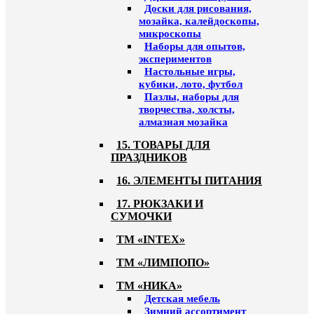
Доски для рисования,
мозайка, калейдоскопы,
микроскопы
Наборы для опытов,
экспериментов
Настольные игры,
кубики, лото, футбол
Пазлы, наборы для
творчества, холсты,
алмазная мозайка
15. ТОВАРЫ ДЛЯ
ПРАЗДНИКОВ
16. ЭЛЕМЕНТЫ ПИТАНИЯ
17. РЮКЗАКИ И
СУМОЧКИ
ТМ «INTEX»
ТМ «ЛИМПОПО»
ТМ «НИКА»
Детская мебель
Зимний ассортимент