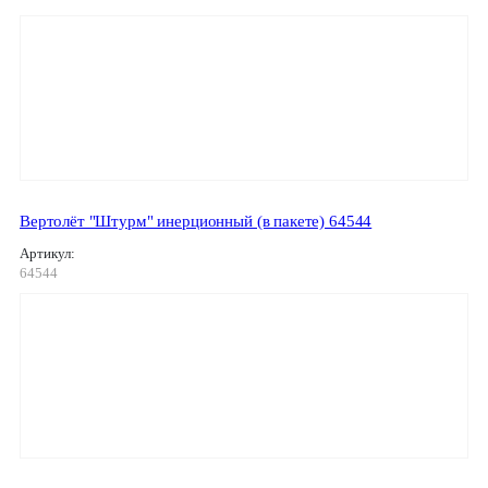
Вертолёт "Штурм" инерционный (в пакете) 64544
Артикул:
64544