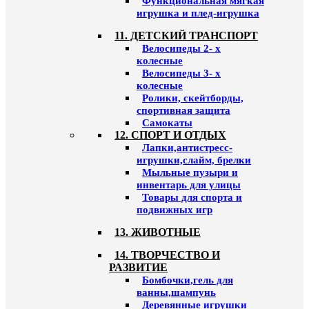
Функциональная мягкая
игрушка и плед-игрушка
11. ДЕТСКИЙ ТРАНСПОРТ
Велосипеды 2- х
колесные
Велосипеды 3- х
колесные
Ролики, скейтборды,
спортивная защита
Самокаты
12. СПОРТ И ОТДЫХ
Лапки,антистресс-
игрушки,слайм, брелки
Мыльные пузыри и
инвентарь для улицы
Товары для спорта и
подвижных игр
13. ЖИВОТНЫЕ
14. ТВОРЧЕСТВО И
РАЗВИТИЕ
Бомбочки,гель для
ванны,шампунь
Деревянные игрушки