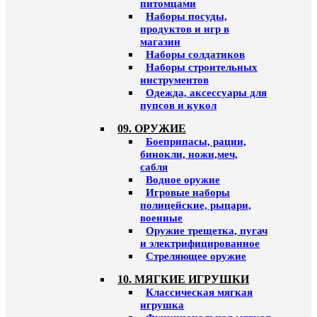
питомцами
Наборы посуды,
продуктов и игр в
магазин
Наборы солдатиков
Наборы строительных
инструментов
Одежда, аксессуары для
пупсов и кукол
09. ОРУЖИЕ
Боеприпасы, рации,
бинокли, ножи,меч,
сабля
Водное оружие
Игровые наборы
полицейские, рыцари,
военные
Оружие трещетка, пугач
и электрифицированное
Стреляющее оружие
10. МЯГКИЕ ИГРУШКИ
Классическая мягкая
игрушка