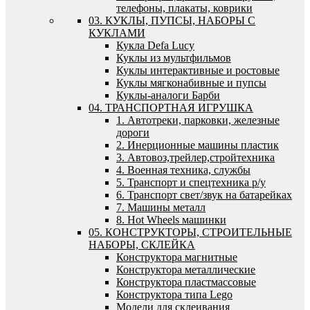
телефоны, плакаты, коврики
03. КУКЛЫ, ПУПСЫ, НАБОРЫ С
КУКЛАМИ
Кукла Defa Lucy
Куклы из мультфильмов
Куклы интерактивные и ростовые
Куклы мягконабивные и пупсы
Куклы-аналоги Барби
04. ТРАНСПОРТНАЯ ИГРУШКА
1. Автотреки, парковки, железные
дороги
2. Инерционные машины пластик
3. Автовоз,трейлер,стройтехника
4. Военная техника, службы
5. Транспорт и спецтехника р/у
6. Транспорт свет/звук на батарейках
7. Машины металл
8. Hot Wheels машинки
05. КОНСТРУКТОРЫ, СТРОИТЕЛЬНЫЕ
НАБОРЫ, СКЛЕЙКА
Конструктора магнитные
Конструктора металлические
Конструктора пластмассовые
Конструктора типа Lego
Модели для склеивания