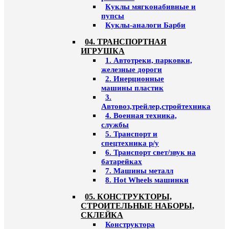
Куклы мягконабивные и
пупсы
Куклы-аналоги Барби
04. ТРАНСПОРТНАЯ
ИГРУШКА
1. Автотреки, парковки,
железные дороги
2. Инерционные
машины пластик
3.
Автовоз,трейлер,стройтехника
4. Военная техника,
службы
5. Транспорт и
спецтехника р/у
6. Транспорт свет/звук на
батарейках
7. Машины металл
8. Hot Wheels машинки
05. КОНСТРУКТОРЫ,
СТРОИТЕЛЬНЫЕ НАБОРЫ,
СКЛЕЙКА
Конструктора