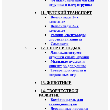
Функциональная мягкая
игрушка и плед-игрушка
11. ДЕТСКИЙ ТРАНСПОРТ
Велосипеды 2- х
колесные
Велосипеды 3- х
колесные
Ролики, скейтборды,
спортивная защита
Самокаты
12. СПОРТ И ОТДЫХ
Лапки,антистресс-
игрушки,слайм, брелки
Мыльные пузыри и
инвентарь для улицы
Товары для спорта и
подвижных игр
13. ЖИВОТНЫЕ
14. ТВОРЧЕСТВО И
РАЗВИТИЕ
Бомбочки,гель для
ванны,шампунь
Деревянные игрушки