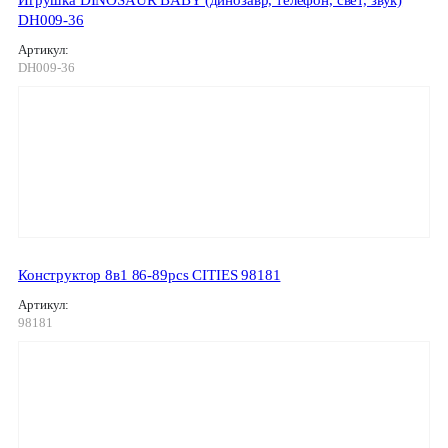
Игрушка DINOSAUR BABY (динозавр, телефон, свет, звук)
DH009-36
Артикул:
DH009-36
Конструктор 8в1 86-89pcs CITIES 98181
Артикул:
98181