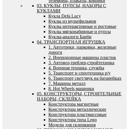
телефоны, плакаты, коврики
03. КУКЛЫ, ПУПСЫ, НАБОРЫ С
КУКЛАМИ
Кукла Defa Lucy
Куклы из мультфильмов
Куклы интерактивные и ростовые
Куклы мягконабивные и пупсы
Куклы-аналоги Барби
04. ТРАНСПОРТНАЯ ИГРУШКА
1. Автотреки, парковки, железные
дороги
2. Инерционные машины пластик
3. Автовоз,трейлер,стройтехника
4. Военная техника, службы
5. Транспорт и спецтехника р/у
6. Транспорт свет/звук на батарейках
7. Машины металл
8. Hot Wheels машинки
05. КОНСТРУКТОРЫ, СТРОИТЕЛЬНЫЕ
НАБОРЫ, СКЛЕЙКА
Конструктора магнитные
Конструктора металлические
Конструктора пластмассовые
Конструктора типа Lego
Модели для склеивания