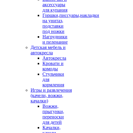
аксессуары
для купания
Горшки,писсуары,накладки
на унитаз,
подставки
под ножки
Нагрудники
и пеленание
Детская мебель и
автокресла
Автокресла
Кровати и
комоды
Стульчики
для
кормления
Игры и развлечения
(качели, вожжи,
качалки)
Вожжи,
прыгунки,
переноски
для детей
Качалки,
качели,