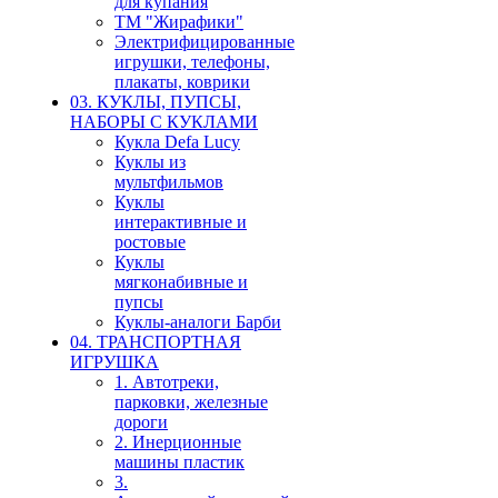
для купания
ТМ "Жирафики"
Электрифицированные
игрушки, телефоны,
плакаты, коврики
03. КУКЛЫ, ПУПСЫ,
НАБОРЫ С КУКЛАМИ
Кукла Defa Lucy
Куклы из
мультфильмов
Куклы
интерактивные и
ростовые
Куклы
мягконабивные и
пупсы
Куклы-аналоги Барби
04. ТРАНСПОРТНАЯ
ИГРУШКА
1. Автотреки,
парковки, железные
дороги
2. Инерционные
машины пластик
3.