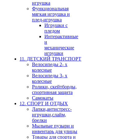
игрушка
Функциональная
мягкая игрушка и
плед-игрушка
Игрушки с
пледом
Интерактивные
и
механические
игрушки
11. ДЕТСКИЙ ТРАНСПОРТ
Велосипеды 2- х
колесные
Велосипеды 3- х
колесные
Ролики, скейтборды,
спортивная защита
Самокаты
12. СПОРТ И ОТДЫХ
Лапки,антистресс-
игрушки,слайм,
брелки
Мыльные пузыри и
инвентарь для улицы
Товары для спорта и