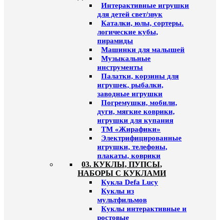
Интерактивные игрушки
для детей свет/звук
Каталки, юлы, сортеры.
логические кубы,
пирамиды
Машинки для малышей
Музыкальные
инструменты
Палатки, корзины для
игрушек, рыбалки,
заводные игрушки
Погремушки, мобили,
дуги, мягкие коврики,
игрушки для купания
ТМ «Жирафики»
Электрифицированные
игрушки, телефоны,
плакаты, коврики
03. КУКЛЫ, ПУПСЫ,
НАБОРЫ С КУКЛАМИ
Кукла Defa Lucy
Куклы из
мультфильмов
Куклы интерактивные и
ростовые