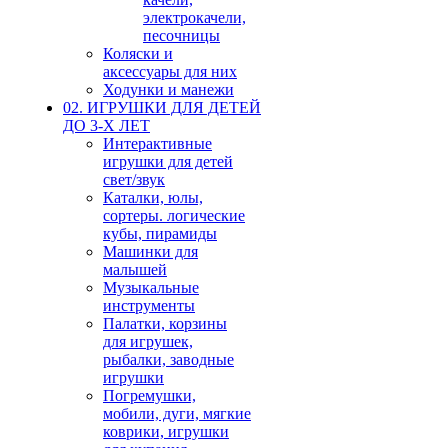
электрокачели,
песочницы
Коляски и
аксессуары для них
Ходунки и манежи
02. ИГРУШКИ ДЛЯ ДЕТЕЙ
ДО 3-Х ЛЕТ
Интерактивные
игрушки для детей
свет/звук
Каталки, юлы,
сортеры. логические
кубы, пирамиды
Машинки для
малышей
Музыкальные
инструменты
Палатки, корзины
для игрушек,
рыбалки, заводные
игрушки
Погремушки,
мобили, дуги, мягкие
коврики, игрушки