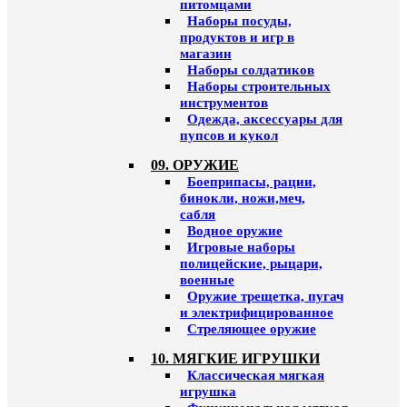
питомцами
Наборы посуды,
продуктов и игр в
магазин
Наборы солдатиков
Наборы строительных
инструментов
Одежда, аксессуары для
пупсов и кукол
09. ОРУЖИЕ
Боеприпасы, рации,
бинокли, ножи,меч,
сабля
Водное оружие
Игровые наборы
полицейские, рыцари,
военные
Оружие трещетка, пугач
и электрифицированное
Стреляющее оружие
10. МЯГКИЕ ИГРУШКИ
Классическая мягкая
игрушка