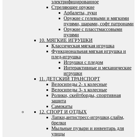
электрифицированное
Стреляющее оружие
Арбалеты, луки
Оружие с гелевыми и мягкими
пулями, шарами, софт патронами
Оружие с пласстмассовыми
пулями
10. МЯГКИЕ ИГРУШКИ
Классическая мягкая игрушка
Функциональная мягкая игрушка и
плед-игрушка
Игрушки с пледом
Интерактивные и механические
игрушки
11. ДЕТСКИЙ ТРАНСПОРТ
Велосипеды 2- х колесные
Велосипеды 3- х колесные
Ролики, скейтборды, спортивная
защита
Самокаты
12. СПОРТ И ОТДЫХ
Лапки,антистресс-игрушки,слайм,
брелки
Мыльные пузыри и инвентарь для
улицы