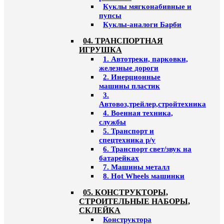
Куклы мягконабивные и
пупсы
Куклы-аналоги Барби
04. ТРАНСПОРТНАЯ
ИГРУШКА
1. Автотреки, парковки,
железные дороги
2. Инерционные
машины пластик
3.
Автовоз,трейлер,стройтехника
4. Военная техника,
службы
5. Транспорт и
спецтехника р/у
6. Транспорт свет/звук на
батарейках
7. Машины металл
8. Hot Wheels машинки
05. КОНСТРУКТОРЫ,
СТРОИТЕЛЬНЫЕ НАБОРЫ,
СКЛЕЙКА
Конструктора