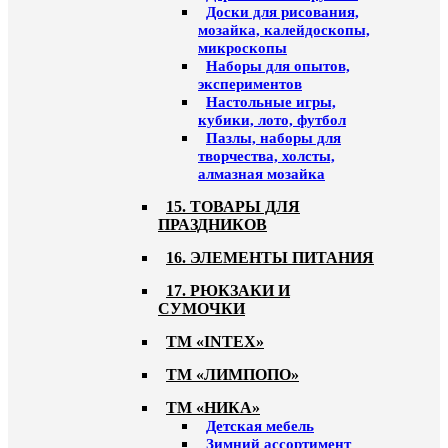
Доски для рисования,
мозайка, калейдоскопы,
микроскопы
Наборы для опытов,
экспериментов
Настольные игры,
кубики, лото, футбол
Пазлы, наборы для
творчества, холсты,
алмазная мозайка
15. ТОВАРЫ ДЛЯ
ПРАЗДНИКОВ
16. ЭЛЕМЕНТЫ ПИТАНИЯ
17. РЮКЗАКИ И
СУМОЧКИ
ТМ «INTEX»
ТМ «ЛИМПОПО»
ТМ «НИКА»
Детская мебель
Зимний ассортимент