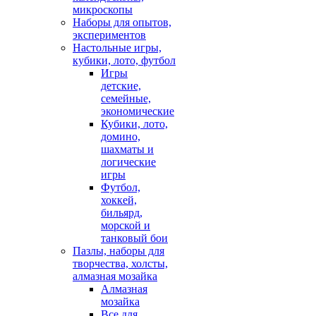
микроскопы
Наборы для опытов,
экспериментов
Настольные игры,
кубики, лото, футбол
Игры
детские,
семейные,
экономические
Кубики, лото,
домино,
шахматы и
логические
игры
Футбол,
хоккей,
бильярд,
морской и
танковый бои
Пазлы, наборы для
творчества, холсты,
алмазная мозайка
Алмазная
мозайка
Все для