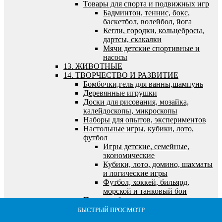
Товары для спорта и подвижных игр
Бадминтон, теннис, бокс,
баскетбол, волейбол, йога
Кегли, городки, кольцебросы,
дартсы, скакалки
Мячи детские спортивные и
насосы
13. ЖИВОТНЫЕ
14. ТВОРЧЕСТВО И РАЗВИТИЕ
Бомбочки,гель для ванны,шампунь
Деревянные игрушки
Доски для рисования, мозайка,
калейдоскопы, микроскопы
Наборы для опытов, экспериментов
Настольные игры, кубики, лото,
футбол
Игры детские, семейные,
экономические
Кубики, лото, домино, шахматы
и логические игры
Футбол, хоккей, бильярд,
морской и танковый бои
Пазлы, наборы для творчества, холсты,
алмазная мозайка
БЫСТРЫЙ ПРОСМОТР
БЫСТРЫЙ ПРОСМОТР
БЫСТРЫЙ ПРОСМОТР
БЫСТРЫЙ ПРОСМОТР
БЫСТРЫЙ ПРОСМОТР
Алмазная мозайка