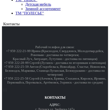
Детская мебель
Зимний ассортимент
ТМ "ПОЛЕСЬЕ"
Контакты
Рабочий телефон для связи:
+7 959 222-21-99 Ирина (Краснодон, Свердловск, Молодогвардейск,
Ровеньки - доставка по четвергам;
Красный Луч, Антрацит, Лутугино - доставка по пятницам)
+7 959 222-28-99 Сергей (Луганск - доставка по вторникам и пятницам)
+7 959 222-25-59 Антон (Старобельск, Новоайдар, Счастье, Новопсков,
Беловодск, Марковка, Станица-Луганская, Белокуракино - доставка по
четвергам)
+7 959 222-25-58 Сергей (Алчевск, Брянка, Стаханов, Кировск, Ирмино,
Первомайск, Перевальск, Артёмовск, Зоринск - доставка по средам)
КОНТАКТЫ
АДРЕС:
г. Луганск ул. Звейнека 147а