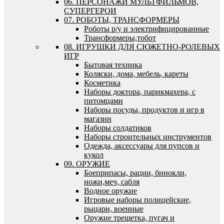
06. ПЕРСОНАЖИ МУЛЬТФИЛЬМОВ,
СУПЕРГЕРОИ
07. РОБОТЫ, ТРАНСФОРМЕРЫ
Роботы р/у и электрифицированные
Трансформеры,тобот
08. ИГРУШКИ ДЛЯ СЮЖЕТНО-РОЛЕВЫХ
ИГР
Бытовая техника
Коляски, дома, мебель, кареты
Косметика
Наборы доктора, парикмахера, с
питомцами
Наборы посуды, продуктов и игр в
магазин
Наборы солдатиков
Наборы строительных инструментов
Одежда, аксессуары для пупсов и
кукол
09. ОРУЖИЕ
Боеприпасы, рации, бинокли,
ножи,меч, сабля
Водное оружие
Игровые наборы полицейские,
рыцари, военные
Оружие трещетка, пугач и