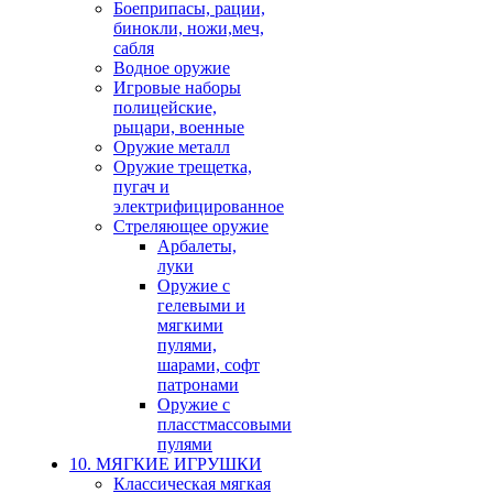
Боеприпасы, рации,
бинокли, ножи,меч,
сабля
Водное оружие
Игровые наборы
полицейские,
рыцари, военные
Оружие металл
Оружие трещетка,
пугач и
электрифицированное
Стреляющее оружие
Арбалеты,
луки
Оружие с
гелевыми и
мягкими
пулями,
шарами, софт
патронами
Оружие с
пласстмассовыми
пулями
10. МЯГКИЕ ИГРУШКИ
Классическая мягкая