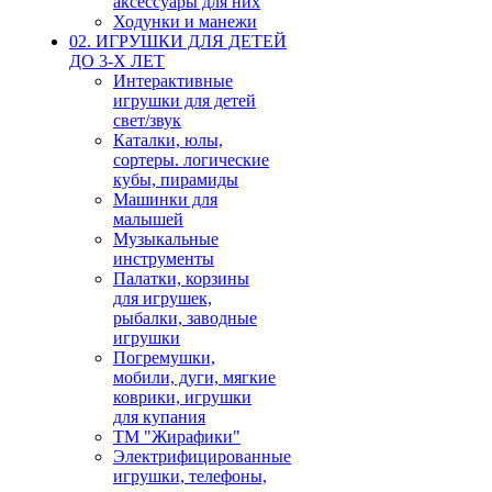
аксессуары для них
Ходунки и манежи
02. ИГРУШКИ ДЛЯ ДЕТЕЙ
ДО 3-Х ЛЕТ
Интерактивные
игрушки для детей
свет/звук
Каталки, юлы,
сортеры. логические
кубы, пирамиды
Машинки для
малышей
Музыкальные
инструменты
Палатки, корзины
для игрушек,
рыбалки, заводные
игрушки
Погремушки,
мобили, дуги, мягкие
коврики, игрушки
для купания
ТМ "Жирафики"
Электрифицированные
игрушки, телефоны,