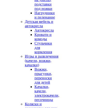
подставки
под ножки
Нагрудники
и пеленание
Детская мебель и
автокресла
Автокресла
Кровати и
комоды
Стульчики
для
кормления
Игры и развлечения
(качели, вожжи,
качалки)
Вожжи,
прыгунки,
переноски
для детей
Качалки,
качели,
электрокачели,
песочницы
Коляски и