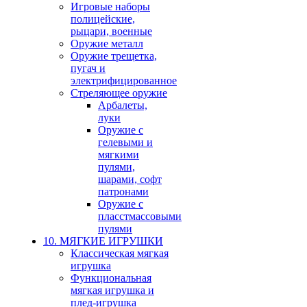
Игровые наборы
полицейские,
рыцари, военные
Оружие металл
Оружие трещетка,
пугач и
электрифицированное
Стреляющее оружие
Арбалеты,
луки
Оружие с
гелевыми и
мягкими
пулями,
шарами, софт
патронами
Оружие с
пласстмассовыми
пулями
10. МЯГКИЕ ИГРУШКИ
Классическая мягкая
игрушка
Функциональная
мягкая игрушка и
плед-игрушка