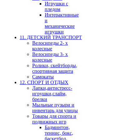
Игрушки с
пледом
Интерактивные
и
механические
игрушки
11. ДЕТСКИЙ ТРАНСПОРТ
Велосипеды 2- х
колесные
Велосипеды 3- х
колесные
Ролики, скейтборды,
спортивная защита
Самокаты
12. СПОРТ И ОТДЫХ
Лапки,антистресс-
игрушки,слайм,
брелки
Мыльные пузыри и
инвентарь для улицы
Товары для спорта и
подвижных игр
Бадминтон,
теннис, бокс,
баскетбол,