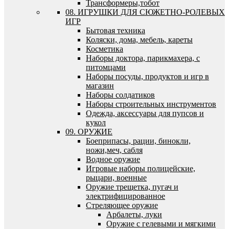
Трансформеры,тобот
08. ИГРУШКИ ДЛЯ СЮЖЕТНО-РОЛЕВЫХ
ИГР
Бытовая техника
Коляски, дома, мебель, кареты
Косметика
Наборы доктора, парикмахера, с
питомцами
Наборы посуды, продуктов и игр в
магазин
Наборы солдатиков
Наборы строительных инструментов
Одежда, аксессуары для пупсов и
кукол
09. ОРУЖИЕ
Боеприпасы, рации, бинокли,
ножи,меч, сабля
Водное оружие
Игровые наборы полицейские,
рыцари, военные
Оружие трещетка, пугач и
электрифицированное
Стреляющее оружие
Арбалеты, луки
Оружие с гелевыми и мягкими