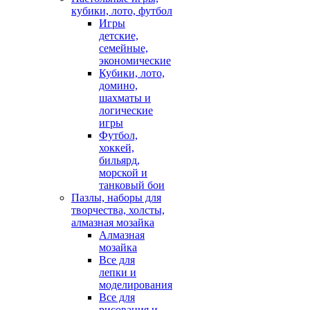
кубики, лото, футбол
Игры
детские,
семейные,
экономические
Кубики, лото,
домино,
шахматы и
логические
игры
Футбол,
хоккей,
бильярд,
морской и
танковый бои
Пазлы, наборы для
творчества, холсты,
алмазная мозайка
Алмазная
мозайка
Все для
лепки и
моделирования
Все для
рисования и