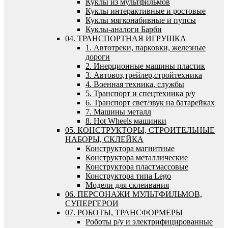
Куклы из мультфильмов
Куклы интерактивные и ростовые
Куклы мягконабивные и пупсы
Куклы-аналоги Барби
04. ТРАНСПОРТНАЯ ИГРУШКА
1. Автотреки, парковки, железные
дороги
2. Инерционные машины пластик
3. Автовоз,трейлер,стройтехника
4. Военная техника, службы
5. Транспорт и спецтехника р/у
6. Транспорт свет/звук на батарейках
7. Машины металл
8. Hot Wheels машинки
05. КОНСТРУКТОРЫ, СТРОИТЕЛЬНЫЕ
НАБОРЫ, СКЛЕЙКА
Конструктора магнитные
Конструктора металлические
Конструктора пластмассовые
Конструктора типа Lego
Модели для склеивания
06. ПЕРСОНАЖИ МУЛЬТФИЛЬМОВ,
СУПЕРГЕРОИ
07. РОБОТЫ, ТРАНСФОРМЕРЫ
Роботы р/у и электрифицированные