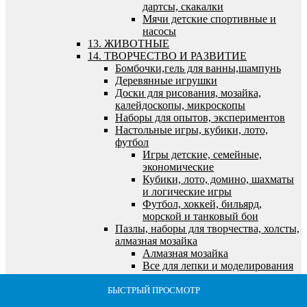
дартсы, скакалки
Мячи детские спортивные и
насосы
13. ЖИВОТНЫЕ
14. ТВОРЧЕСТВО И РАЗВИТИЕ
Бомбочки,гель для ванны,шампунь
Деревянные игрушки
Доски для рисования, мозайка,
калейдоскопы, микроскопы
Наборы для опытов, экспериментов
Настольные игры, кубики, лото,
футбол
Игры детские, семейные,
экономические
Кубики, лото, домино, шахматы
и логические игры
Футбол, хоккей, бильярд,
морской и танковый бои
Пазлы, наборы для творчества, холсты,
алмазная мозайка
Алмазная мозайка
Все для лепки и моделирования
Все для рисования и росписи
Выжигание по дереву
БЫСТРЫЙ ПРОСМОТР
БЫСТРЫЙ ПРОСМОТР
БЫСТРЫЙ ПРОСМОТР
БЫСТРЫЙ ПРОСМОТР
БЫСТРЫЙ ПРОСМОТР
Пазлы