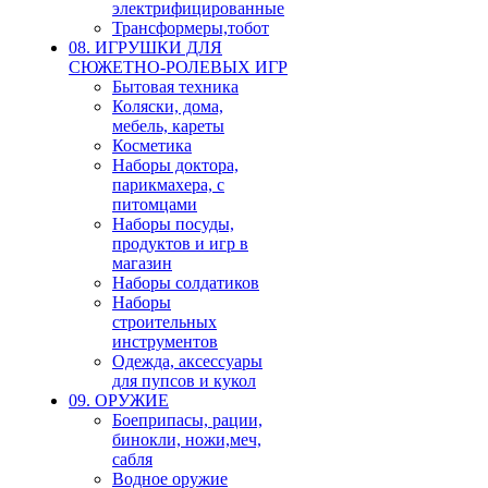
электрифицированные
Трансформеры,тобот
08. ИГРУШКИ ДЛЯ
СЮЖЕТНО-РОЛЕВЫХ ИГР
Бытовая техника
Коляски, дома,
мебель, кареты
Косметика
Наборы доктора,
парикмахера, с
питомцами
Наборы посуды,
продуктов и игр в
магазин
Наборы солдатиков
Наборы
строительных
инструментов
Одежда, аксессуары
для пупсов и кукол
09. ОРУЖИЕ
Боеприпасы, рации,
бинокли, ножи,меч,
сабля
Водное оружие