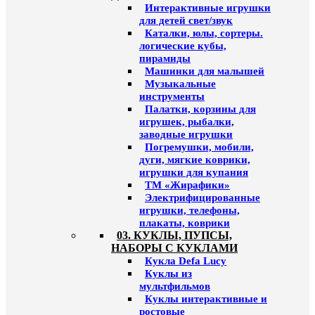
Интерактивные игрушки
для детей свет/звук
Каталки, юлы, сортеры.
логические кубы,
пирамиды
Машинки для малышей
Музыкальные
инструменты
Палатки, корзины для
игрушек, рыбалки,
заводные игрушки
Погремушки, мобили,
дуги, мягкие коврики,
игрушки для купания
ТМ «Жирафики»
Электрифицированные
игрушки, телефоны,
плакаты, коврики
03. КУКЛЫ, ПУПСЫ,
НАБОРЫ С КУКЛАМИ
Кукла Defa Lucy
Куклы из
мультфильмов
Куклы интерактивные и
ростовые