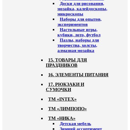
Доски для рисования,
мозайка, калейдоскопы,
микроскопы
Наборы для опытов,
экспериментов
Настольные игры,
кубики, лото, футбол
Пазлы, наборы для
творчества, холсты,
алмазная мозайка
15. ТОВАРЫ ДЛЯ
ПРАЗДНИКОВ
16. ЭЛЕМЕНТЫ ПИТАНИЯ
17. РЮКЗАКИ И
СУМОЧКИ
ТМ «INTEX»
ТМ «ЛИМПОПО»
ТМ «НИКА»
Детская мебель
Зимний ассортимент