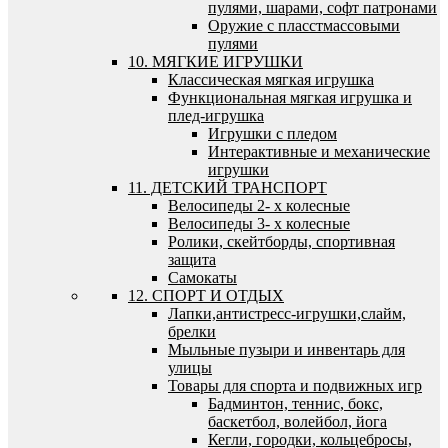
пулями, шарами, софт патронами
Оружие с пласстмассовыми
пулями
10. МЯГКИЕ ИГРУШКИ
Классическая мягкая игрушка
Функциональная мягкая игрушка и
плед-игрушка
Игрушки с пледом
Интерактивные и механические
игрушки
11. ДЕТСКИЙ ТРАНСПОРТ
Велосипеды 2- х колесные
Велосипеды 3- х колесные
Ролики, скейтборды, спортивная
защита
Самокаты
12. СПОРТ И ОТДЫХ
Лапки,антистресс-игрушки,слайм,
брелки
Мыльные пузыри и инвентарь для
улицы
Товары для спорта и подвижных игр
Бадминтон, теннис, бокс,
баскетбол, волейбол, йога
Кегли, городки, кольцебросы,