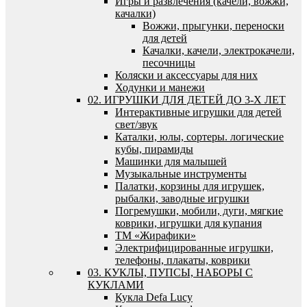
Игры и развлечения (качели, вожжи,
качалки)
Вожжи, прыгунки, переноски
для детей
Качалки, качели, электрокачели,
песочницы
Коляски и аксессуары для них
Ходунки и манежи
02. ИГРУШКИ ДЛЯ ДЕТЕЙ ДО 3-Х ЛЕТ
Интерактивные игрушки для детей
свет/звук
Каталки, юлы, сортеры. логические
кубы, пирамиды
Машинки для малышей
Музыкальные инструменты
Палатки, корзины для игрушек,
рыбалки, заводные игрушки
Погремушки, мобили, дуги, мягкие
коврики, игрушки для купания
ТМ «Жирафики»
Электрифицированные игрушки,
телефоны, плакаты, коврики
03. КУКЛЫ, ПУПСЫ, НАБОРЫ С
КУКЛАМИ
Кукла Defa Lucy