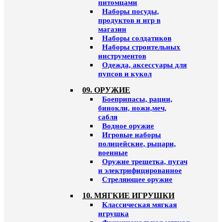
питомцами
Наборы посуды,
продуктов и игр в
магазин
Наборы солдатиков
Наборы строительных
инструментов
Одежда, аксессуары для
пупсов и кукол
09. ОРУЖИЕ
Боеприпасы, рации,
бинокли, ножи,меч,
сабля
Водное оружие
Игровые наборы
полицейские, рыцари,
военные
Оружие трещетка, пугач
и электрифицированное
Стреляющее оружие
10. МЯГКИЕ ИГРУШКИ
Классическая мягкая
игрушка