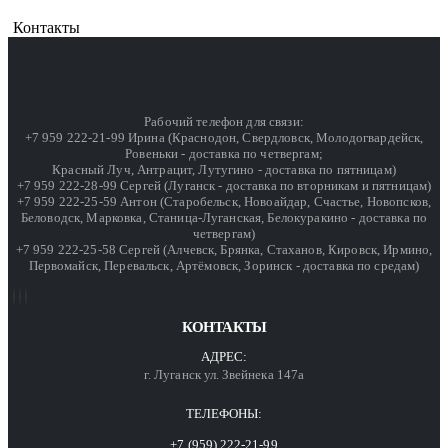
Контакты
Рабочий телефон для связи:
+7 959 222-21-99 Ирина (Краснодон, Свердловск, Молодогвардейск,
Ровеньки - доставка по четвергам;
Красный Луч, Антрацит, Лутугино - доставка по пятницам)
+7 959 222-28-99 Сергей (Луганск - доставка по вторникам и пятницам)
+7 959 222-25-59 Антон (Старобельск, Новоайдар, Счастье, Новопсков,
Беловодск, Марковка, Станица-Луганская, Белокуракино - доставка по
четвергам)
+7 959 222-25-58 Сергей (Алчевск, Брянка, Стаханов, Кировск, Ирмино,
Первомайск, Перевальск, Артёмовск, Зоринск - доставка по средам)
КОНТАКТЫ
АДРЕС:
г. Луганск ул. Звейнека 147а
ТЕЛЕФОНЫ:
+7 (959) 222-21-99