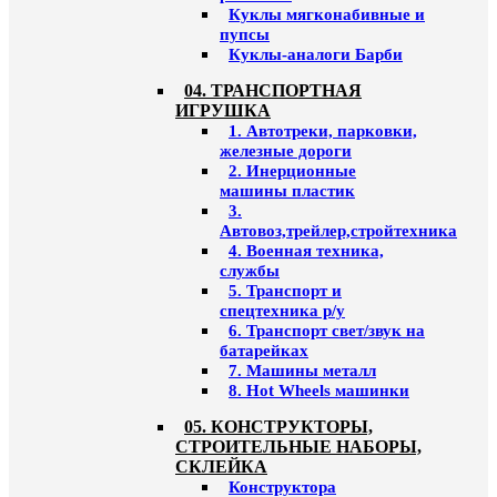
Куклы мягконабивные и
пупсы
Куклы-аналоги Барби
04. ТРАНСПОРТНАЯ
ИГРУШКА
1. Автотреки, парковки,
железные дороги
2. Инерционные
машины пластик
3.
Автовоз,трейлер,стройтехника
4. Военная техника,
службы
5. Транспорт и
спецтехника р/у
6. Транспорт свет/звук на
батарейках
7. Машины металл
8. Hot Wheels машинки
05. КОНСТРУКТОРЫ,
СТРОИТЕЛЬНЫЕ НАБОРЫ,
СКЛЕЙКА
Конструктора