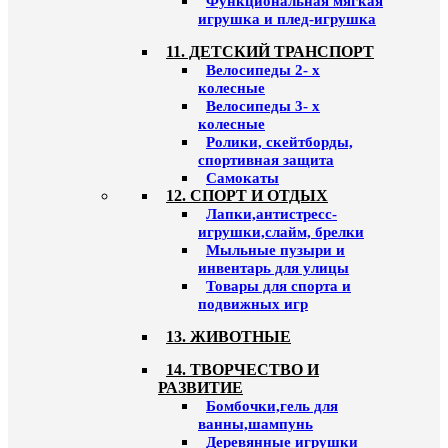
Функциональная мягкая
игрушка и плед-игрушка
11. ДЕТСКИЙ ТРАНСПОРТ
Велосипеды 2- х
колесные
Велосипеды 3- х
колесные
Ролики, скейтборды,
спортивная защита
Самокаты
12. СПОРТ И ОТДЫХ
Лапки,антистресс-
игрушки,слайм, брелки
Мыльные пузыри и
инвентарь для улицы
Товары для спорта и
подвижных игр
13. ЖИВОТНЫЕ
14. ТВОРЧЕСТВО И
РАЗВИТИЕ
Бомбочки,гель для
ванны,шампунь
Деревянные игрушки