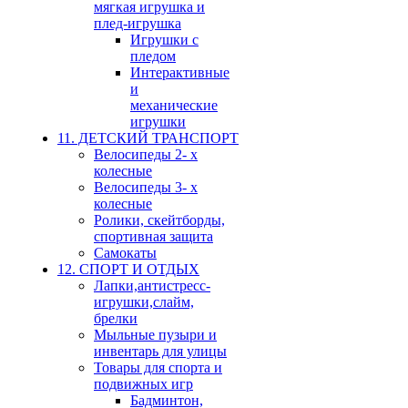
мягкая игрушка и
плед-игрушка
Игрушки с
пледом
Интерактивные
и
механические
игрушки
11. ДЕТСКИЙ ТРАНСПОРТ
Велосипеды 2- х
колесные
Велосипеды 3- х
колесные
Ролики, скейтборды,
спортивная защита
Самокаты
12. СПОРТ И ОТДЫХ
Лапки,антистресс-
игрушки,слайм,
брелки
Мыльные пузыри и
инвентарь для улицы
Товары для спорта и
подвижных игр
Бадминтон,