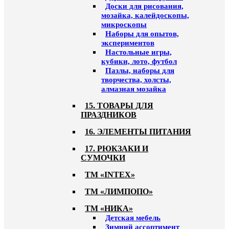
Доски для рисования,
мозайка, калейдоскопы,
микроскопы
Наборы для опытов,
экспериментов
Настольные игры,
кубики, лото, футбол
Пазлы, наборы для
творчества, холсты,
алмазная мозайка
15. ТОВАРЫ ДЛЯ
ПРАЗДНИКОВ
16. ЭЛЕМЕНТЫ ПИТАНИЯ
17. РЮКЗАКИ И
СУМОЧКИ
ТМ «INTEX»
ТМ «ЛИМПОПО»
ТМ «НИКА»
Детская мебель
Зимний ассортимент