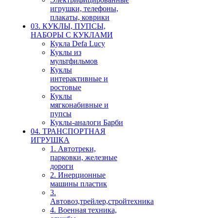
игрушки, телефоны,
плакаты, коврики
03. КУКЛЫ, ПУПСЫ,
НАБОРЫ С КУКЛАМИ
Кукла Defa Lucy
Куклы из
мультфильмов
Куклы
интерактивные и
ростовые
Куклы
мягконабивные и
пупсы
Куклы-аналоги Барби
04. ТРАНСПОРТНАЯ
ИГРУШКА
1. Автотреки,
парковки, железные
дороги
2. Инерционные
машины пластик
3.
Автовоз,трейлер,стройтехника
4. Военная техника,