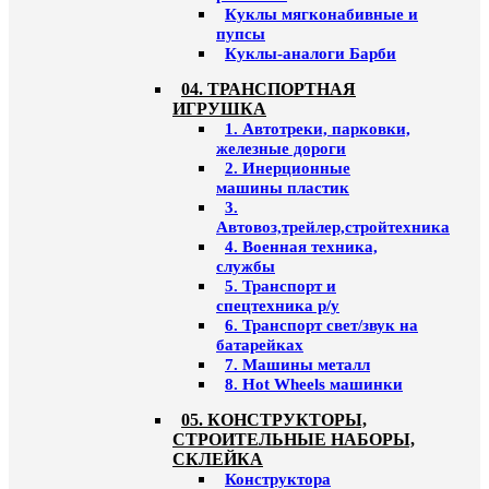
Куклы мягконабивные и
пупсы
Куклы-аналоги Барби
04. ТРАНСПОРТНАЯ
ИГРУШКА
1. Автотреки, парковки,
железные дороги
2. Инерционные
машины пластик
3.
Автовоз,трейлер,стройтехника
4. Военная техника,
службы
5. Транспорт и
спецтехника р/у
6. Транспорт свет/звук на
батарейках
7. Машины металл
8. Hot Wheels машинки
05. КОНСТРУКТОРЫ,
СТРОИТЕЛЬНЫЕ НАБОРЫ,
СКЛЕЙКА
Конструктора