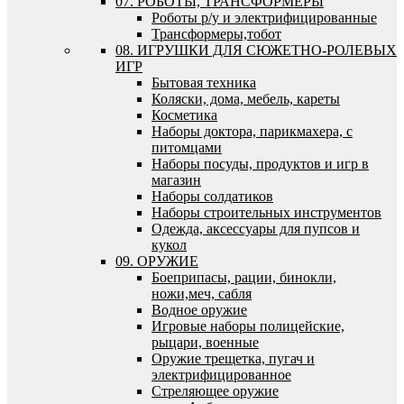
07. РОБОТЫ, ТРАНСФОРМЕРЫ
Роботы р/у и электрифицированные
Трансформеры,тобот
08. ИГРУШКИ ДЛЯ СЮЖЕТНО-РОЛЕВЫХ
ИГР
Бытовая техника
Коляски, дома, мебель, кареты
Косметика
Наборы доктора, парикмахера, с
питомцами
Наборы посуды, продуктов и игр в
магазин
Наборы солдатиков
Наборы строительных инструментов
Одежда, аксессуары для пупсов и
кукол
09. ОРУЖИЕ
Боеприпасы, рации, бинокли,
ножи,меч, сабля
Водное оружие
Игровые наборы полицейские,
рыцари, военные
Оружие трещетка, пугач и
электрифицированное
Стреляющее оружие