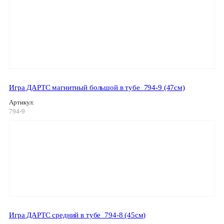
Игра ДАРТС магнитный большой в тубе_794-9 (47см)
Артикул:
794-9
Игра ДАРТС средний в тубе_794-8 (45см)