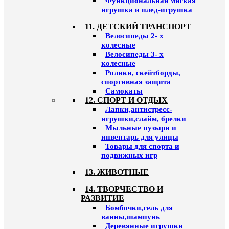
Функциональная мягкая
игрушка и плед-игрушка
11. ДЕТСКИЙ ТРАНСПОРТ
Велосипеды 2- х
колесные
Велосипеды 3- х
колесные
Ролики, скейтборды,
спортивная защита
Самокаты
12. СПОРТ И ОТДЫХ
Лапки,антистресс-
игрушки,слайм, брелки
Мыльные пузыри и
инвентарь для улицы
Товары для спорта и
подвижных игр
13. ЖИВОТНЫЕ
14. ТВОРЧЕСТВО И
РАЗВИТИЕ
Бомбочки,гель для
ванны,шампунь
Деревянные игрушки