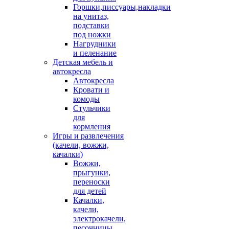
Горшки,писсуары,накладки
на унитаз,
подставки
под ножки
Нагрудники
и пеленание
Детская мебель и
автокресла
Автокресла
Кровати и
комоды
Стульчики
для
кормления
Игры и развлечения
(качели, вожжи,
качалки)
Вожжи,
прыгунки,
переноски
для детей
Качалки,
качели,
электрокачели,
песочницы