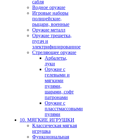
сабля
Водное оружие
Игровые наборы
полицейские,
рыцари, военные
Оружие металл
Оружие трещетка,
пугач и
электрифицированное
Стреляющее оружие
Арбалеты,
луки
Оружие с
гелевыми и
мягкими
пулями,
шарами, софт
патронами
Оружие с
пласстмассовыми
пулями
10. МЯГКИЕ ИГРУШКИ
Классическая мягкая
игрушка
Функциональная