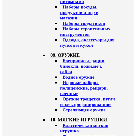
питомцами
Наборы посуды,
продуктов и игр в
магазин
Наборы солдатиков
Наборы строительных
инструментов
Одежда, аксессуары для
пупсов и кукол
09. ОРУЖИЕ
Боеприпасы, рации,
бинокли, ножи,меч,
сабля
Водное оружие
Игровые наборы
полицейские, рыцари,
военные
Оружие трещетка, пугач
и электрифицированное
Стреляющее оружие
10. МЯГКИЕ ИГРУШКИ
Классическая мягкая
игрушка