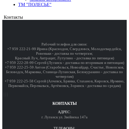
ТМ "ПОЛЕСЬЕ"
Контакты
Рабочий телефон для связи:
+7 959 222-21-99 Ирина (Краснодон, Свердловск, Молодогвардейск,
Ровеньки - доставка по четвергам;
Красный Луч, Антрацит, Лутугино - доставка по пятницам)
+7 959 222-28-99 Сергей (Луганск - доставка по вторникам и пятницам)
+7 959 222-25-59 Антон (Старобельск, Новоайдар, Счастье, Новопсков,
Беловодск, Марковка, Станица-Луганская, Белокуракино - доставка по
четвергам)
+7 959 222-25-58 Сергей (Алчевск, Брянка, Стаханов, Кировск, Ирмино,
Первомайск, Перевальск, Артёмовск, Зоринск - доставка по средам)
КОНТАКТЫ
АДРЕС:
г. Луганск ул. Звейнека 147а
ТЕЛЕФОНЫ: