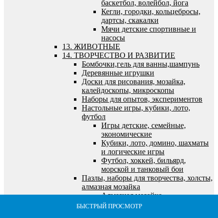
баскетбол, волейбол, йога
Кегли, городки, кольцебросы,
дартсы, скакалки
Мячи детские спортивные и
насосы
13. ЖИВОТНЫЕ
14. ТВОРЧЕСТВО И РАЗВИТИЕ
Бомбочки,гель для ванны,шампунь
Деревянные игрушки
Доски для рисования, мозайка,
калейдоскопы, микроскопы
Наборы для опытов, экспериментов
Настольные игры, кубики, лото,
футбол
Игры детские, семейные,
экономические
Кубики, лото, домино, шахматы
и логические игры
Футбол, хоккей, бильярд,
морской и танковый бои
Пазлы, наборы для творчества, холсты,
алмазная мозайка
Алмазная мозайка
Все для лепки и моделирования
БЫСТРЫЙ ПРОСМОТР
БЫСТРЫЙ ПРОСМОТР
БЫСТРЫЙ ПРОСМОТР
БЫСТРЫЙ ПРОСМОТР
БЫСТРЫЙ ПРОСМОТР
Все для рисования и росписи