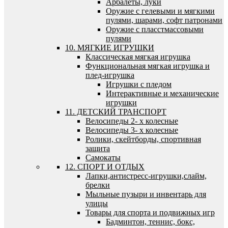
Арбалеты, луки
Оружие с гелевыми и мягкими
пулями, шарами, софт патронами
Оружие с пласстмассовыми
пулями
10. МЯГКИЕ ИГРУШКИ
Классическая мягкая игрушка
Функциональная мягкая игрушка и
плед-игрушка
Игрушки с пледом
Интерактивные и механические
игрушки
11. ДЕТСКИЙ ТРАНСПОРТ
Велосипеды 2- х колесные
Велосипеды 3- х колесные
Ролики, скейтборды, спортивная
защита
Самокаты
12. СПОРТ И ОТДЫХ
Лапки,антистресс-игрушки,слайм,
брелки
Мыльные пузыри и инвентарь для
улицы
Товары для спорта и подвижных игр
Бадминтон, теннис, бокс,