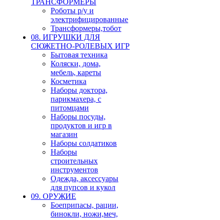
ТРАНСФОРМЕРЫ
Роботы р/у и
электрифицированные
Трансформеры,тобот
08. ИГРУШКИ ДЛЯ
СЮЖЕТНО-РОЛЕВЫХ ИГР
Бытовая техника
Коляски, дома,
мебель, кареты
Косметика
Наборы доктора,
парикмахера, с
питомцами
Наборы посуды,
продуктов и игр в
магазин
Наборы солдатиков
Наборы
строительных
инструментов
Одежда, аксессуары
для пупсов и кукол
09. ОРУЖИЕ
Боеприпасы, рации,
бинокли, ножи,меч,