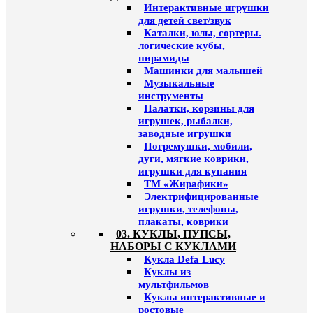
Интерактивные игрушки
для детей свет/звук
Каталки, юлы, сортеры.
логические кубы,
пирамиды
Машинки для малышей
Музыкальные
инструменты
Палатки, корзины для
игрушек, рыбалки,
заводные игрушки
Погремушки, мобили,
дуги, мягкие коврики,
игрушки для купания
ТМ «Жирафики»
Электрифицированные
игрушки, телефоны,
плакаты, коврики
03. КУКЛЫ, ПУПСЫ,
НАБОРЫ С КУКЛАМИ
Кукла Defa Lucy
Куклы из
мультфильмов
Куклы интерактивные и
ростовые