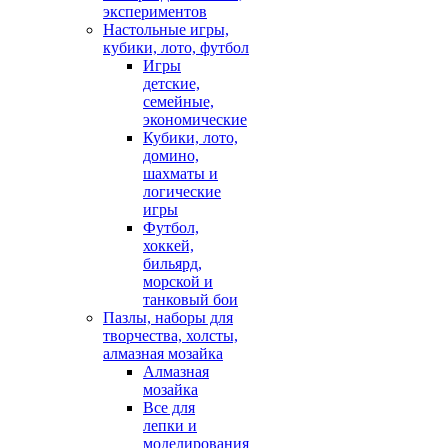
экспериментов
Настольные игры,
кубики, лото, футбол
Игры
детские,
семейные,
экономические
Кубики, лото,
домино,
шахматы и
логические
игры
Футбол,
хоккей,
бильярд,
морской и
танковый бои
Пазлы, наборы для
творчества, холсты,
алмазная мозайка
Алмазная
мозайка
Все для
лепки и
моделирования