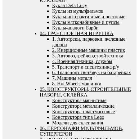
Кукла Defa Lucy
Куклы из мультфильмов
Куклы интерактивные и ростовые
Куклы мягконабивные и пупсы
Куклы-аналоги Барби
04. ТРАНСПОРТНАЯ ИГРУШКА
1. Автотреки, парковки, железные
дороги
2. Инерционные машины пластик
3. Автовоз,трейлер,стройтехника
4. Военная техника, службы
5. Транспорт и спецтехника р/у
6. Транспорт свет/звук на батарейках
7. Машины металл
8. Hot Wheels машинки
05. КОНСТРУКТОРЫ, СТРОИТЕЛЬНЫЕ
НАБОРЫ, СКЛЕЙКА
Конструктора магнитные
Конструктора металлические
Конструктора пластмассовые
Конструктора типа Lego
Модели для склеивания
06. ПЕРСОНАЖИ МУЛЬТФИЛЬМОВ,
СУПЕРГЕРОИ