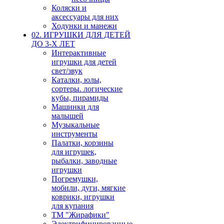
Коляски и
аксессуары для них
Ходунки и манежи
02. ИГРУШКИ ДЛЯ ДЕТЕЙ
ДО 3-Х ЛЕТ
Интерактивные
игрушки для детей
свет/звук
Каталки, юлы,
сортеры. логические
кубы, пирамиды
Машинки для
малышей
Музыкальные
инструменты
Палатки, корзины
для игрушек,
рыбалки, заводные
игрушки
Погремушки,
мобили, дуги, мягкие
коврики, игрушки
для купания
ТМ "Жирафики"
Электрифицированные