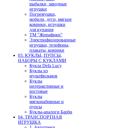
рыбалки, заводные
игрушки
Погремушки,
мобили, дуги, мягкие
коврики, игрушки
для купания
ТМ "Жирафики"
Электрифицированные
игрушки, телефоны,
плакаты, коврики
03. КУКЛЫ, ПУПСЫ,
НАБОРЫ С КУКЛАМИ
Кукла Defa Lucy
Куклы из
мультфильмов
Куклы
интерактивные и
ростовые
Куклы
мягконабивные и
пупсы
Куклы-аналоги Барби
04. ТРАНСПОРТНАЯ
ИГРУШКА
1. Автотреки,