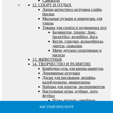
Самокаты
12. СПОРТ И ОТДЫХ
Лапки,антистресс-игрушки,слайм,
брелки
Мыльные пузыри и инвентарь для
улицы
Товары для спорта и подвижных игр
Бадминтон, теннис, бокс,
баскетбол, волейбол, йога
Кегли, городки, кольцебросы,
дартсы, скакалки
Мячи детские спортивные и
насосы
13. ЖИВОТНЫЕ
14. ТВОРЧЕСТВО И РАЗВИТИЕ
Бомбочки,гель для ванны,шампунь
Деревянные игрушки
Доски для рисования, мозайка,
калейдоскопы, микроскопы
Наборы для опытов, экспериментов
Настольные игры, кубики, лото,
футбол
Игры детские, семейные,
экономические
БЫСТРЫЙ ПРОСМОТР
БЫСТРЫЙ ПРОСМОТР
БЫСТРЫЙ ПРОСМОТР
БЫСТРЫЙ ПРОСМОТР
БЫСТРЫЙ ПРОСМОТР
Кубики, лото, домино, шахматы