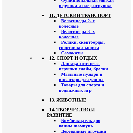
Функциональная мягкая
игрушка и плед-игрушка
11. ДЕТСКИЙ ТРАНСПОРТ
Велосипеды 2- х
колесные
Велосипеды 3- х
колесные
Ролики, скейтборды,
спортивная защита
Самокаты
12. СПОРТ И ОТДЫХ
Лапки,антистресс-
игрушки,слайм, брелки
Мыльные пузыри и
инвентарь для улицы
Товары для спорта и
подвижных игр
13. ЖИВОТНЫЕ
14. ТВОРЧЕСТВО И
РАЗВИТИЕ
Бомбочки,гель для
ванны,шампунь
Деревянные игрушки