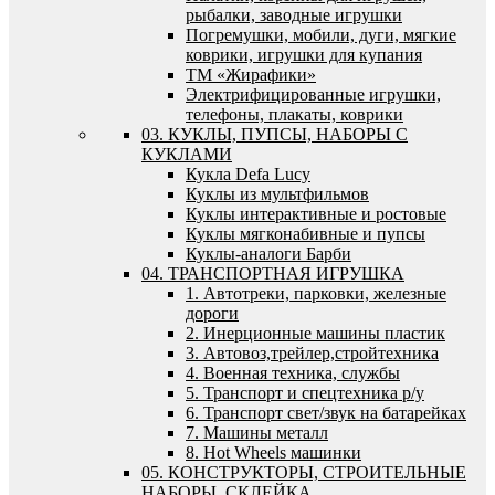
рыбалки, заводные игрушки
Погремушки, мобили, дуги, мягкие
коврики, игрушки для купания
ТМ «Жирафики»
Электрифицированные игрушки,
телефоны, плакаты, коврики
03. КУКЛЫ, ПУПСЫ, НАБОРЫ С
КУКЛАМИ
Кукла Defa Lucy
Куклы из мультфильмов
Куклы интерактивные и ростовые
Куклы мягконабивные и пупсы
Куклы-аналоги Барби
04. ТРАНСПОРТНАЯ ИГРУШКА
1. Автотреки, парковки, железные
дороги
2. Инерционные машины пластик
3. Автовоз,трейлер,стройтехника
4. Военная техника, службы
5. Транспорт и спецтехника р/у
6. Транспорт свет/звук на батарейках
7. Машины металл
8. Hot Wheels машинки
05. КОНСТРУКТОРЫ, СТРОИТЕЛЬНЫЕ
НАБОРЫ, СКЛЕЙКА