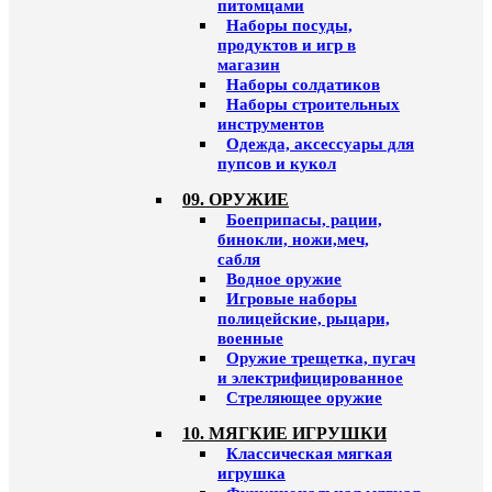
питомцами
Наборы посуды,
продуктов и игр в
магазин
Наборы солдатиков
Наборы строительных
инструментов
Одежда, аксессуары для
пупсов и кукол
09. ОРУЖИЕ
Боеприпасы, рации,
бинокли, ножи,меч,
сабля
Водное оружие
Игровые наборы
полицейские, рыцари,
военные
Оружие трещетка, пугач
и электрифицированное
Стреляющее оружие
10. МЯГКИЕ ИГРУШКИ
Классическая мягкая
игрушка