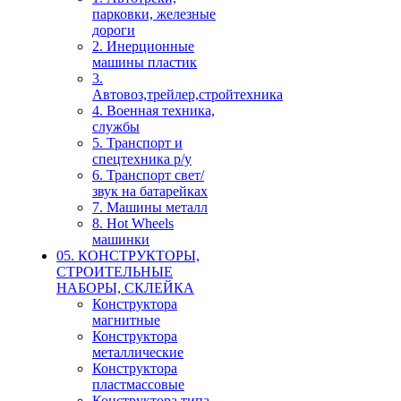
парковки, железные
дороги
2. Инерционные
машины пластик
3.
Автовоз,трейлер,стройтехника
4. Военная техника,
службы
5. Транспорт и
спецтехника р/у
6. Транспорт свет/
звук на батарейках
7. Машины металл
8. Hot Wheels
машинки
05. КОНСТРУКТОРЫ,
СТРОИТЕЛЬНЫЕ
НАБОРЫ, СКЛЕЙКА
Конструктора
магнитные
Конструктора
металлические
Конструктора
пластмассовые
Конструктора типа