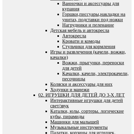
Ванночки и аксессуары для
купания
Горшки,писсуары,накладки на
унитаз, подставки под ножки
Нагрудники и пеленание
Детская мебель и автокресла
Автокресла
Кровати и комоды
Стульчики для кормления
Игры и развлечения (качели, вожжи,
качалки)
Вожжи, прыгунки, переноски
для детей
Качалки, качели, электрокачели,
песочницы
Коляски и аксессуары для них
Ходунки и манежи
02. ИГРУШКИ ДЛЯ ДЕТЕЙ ДО 3-Х ЛЕТ
Интерактивные игрушки для детей
свет/звук
Каталки, юлы, сортеры. логические
кубы, пирамиды
Машинки для малышей
Музыкальные инструменты
Палатки, корзины для игрушек,