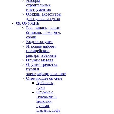
Наборы
строительных
инструментов
Одежда, аксессуары
для пупсов и кукол
09. ОРУЖИЕ
Боеприпасы, рации,
бинокли, ножи,меч,
сабля
Водное оружие
Игровые наборы
полицейские,
рыцари, военные
Оружие металл
Оружие трещетка,
пугач и
электрифицированное
Стреляющее оружие
Арбалеты,
луки
Оружие с
гелевыми и
мягкими
пулями,
шарами, софт