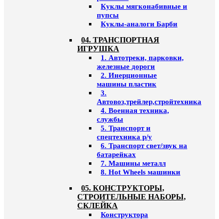
Куклы мягконабивные и
пупсы
Куклы-аналоги Барби
04. ТРАНСПОРТНАЯ
ИГРУШКА
1. Автотреки, парковки,
железные дороги
2. Инерционные
машины пластик
3.
Автовоз,трейлер,стройтехника
4. Военная техника,
службы
5. Транспорт и
спецтехника р/у
6. Транспорт свет/звук на
батарейках
7. Машины металл
8. Hot Wheels машинки
05. КОНСТРУКТОРЫ,
СТРОИТЕЛЬНЫЕ НАБОРЫ,
СКЛЕЙКА
Конструктора