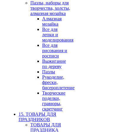
Пазлы, наборы для
творчества, холсты,
алмазная мозайка
Алмазная
мозайка
Все для
лепки и
моделирования
Все для
рисования и
росписи
Выжигание
по дереву
Пазлы
Рукоделие,
фрески,
бисероплетение
Творческие
поделки,
гравюры,
скретчинг
15. ТОВАРЫ ДЛЯ
ПРАЗДНИКОВ
ТОВАРЫ ДЛЯ
ПРАЗДНИКА