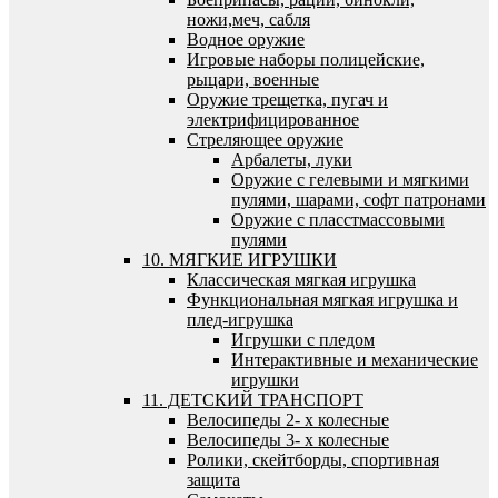
ножи,меч, сабля
Водное оружие
Игровые наборы полицейские,
рыцари, военные
Оружие трещетка, пугач и
электрифицированное
Стреляющее оружие
Арбалеты, луки
Оружие с гелевыми и мягкими
пулями, шарами, софт патронами
Оружие с пласстмассовыми
пулями
10. МЯГКИЕ ИГРУШКИ
Классическая мягкая игрушка
Функциональная мягкая игрушка и
плед-игрушка
Игрушки с пледом
Интерактивные и механические
игрушки
11. ДЕТСКИЙ ТРАНСПОРТ
Велосипеды 2- х колесные
Велосипеды 3- х колесные
Ролики, скейтборды, спортивная
защита