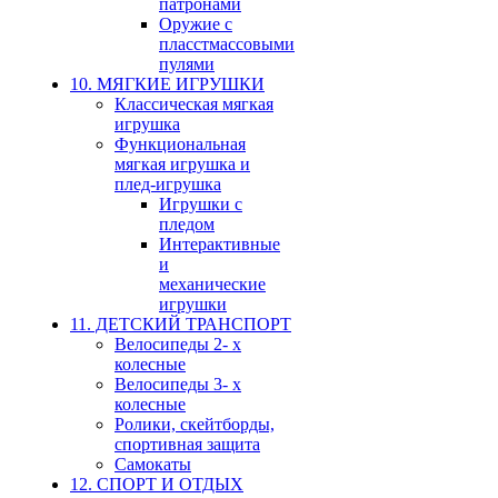
патронами
Оружие с
пласстмассовыми
пулями
10. МЯГКИЕ ИГРУШКИ
Классическая мягкая
игрушка
Функциональная
мягкая игрушка и
плед-игрушка
Игрушки с
пледом
Интерактивные
и
механические
игрушки
11. ДЕТСКИЙ ТРАНСПОРТ
Велосипеды 2- х
колесные
Велосипеды 3- х
колесные
Ролики, скейтборды,
спортивная защита
Самокаты
12. СПОРТ И ОТДЫХ