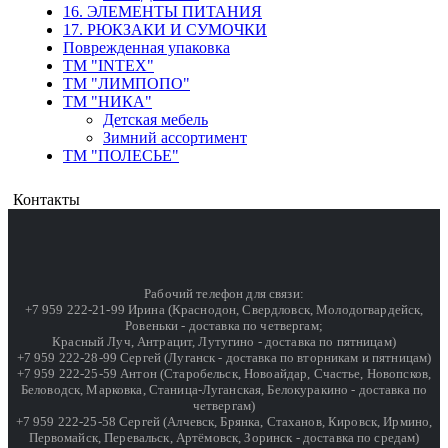
16. ЭЛЕМЕНТЫ ПИТАНИЯ
17. РЮКЗАКИ И СУМОЧКИ
Поврежденная упаковка
ТМ "INTEX"
ТМ "ЛИМПОПО"
ТМ "НИКА"
Детская мебель
Зимний ассортимент
ТМ "ПОЛЕСЬЕ"
Контакты
Рабочий телефон для связи:
+7 959 222-21-99 Ирина (Краснодон, Свердловск, Молодогвардейск,
Ровеньки - доставка по четвергам;
Красный Луч, Антрацит, Лутугино - доставка по пятницам)
+7 959 222-28-99 Сергей (Луганск - доставка по вторникам и пятницам)
+7 959 222-25-59 Антон (Старобельск, Новоайдар, Счастье, Новопсков,
Беловодск, Марковка, Станица-Луганская, Белокуракино - доставка по
четвергам)
+7 959 222-25-58 Сергей (Алчевск, Брянка, Стаханов, Кировск, Ирмино,
Первомайск, Перевальск, Артёмовск, Зоринск - доставка по средам)