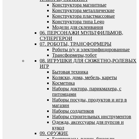
Конструктора магнитные
Конструктора металлические
Конструктора пластмассовые
Конструктора типа Lego
Модели для склеивания
06. ПЕРСОНАЖИ МУЛЬТФИЛЬМОВ,
СУПЕРГЕРОИ
07. РОБОТЫ, ТРАНСФОРМЕРЫ
Роботы р/у и электрифицированные
Трансформеры,тобот
08. ИГРУШКИ ДЛЯ СЮЖЕТНО-РОЛЕВЫХ
ИГР
Бытовая техника
Коляски, дома, мебель, кареты
Косметика
Наборы доктора, парикмахера, с
питомцами
Наборы посуды, продуктов и игр в
магазин
Наборы солдатиков
Наборы строительных инструментов
Одежда, аксессуары для пупсов и
кукол
09. ОРУЖИЕ
Боеприпасы, рации, бинокли,