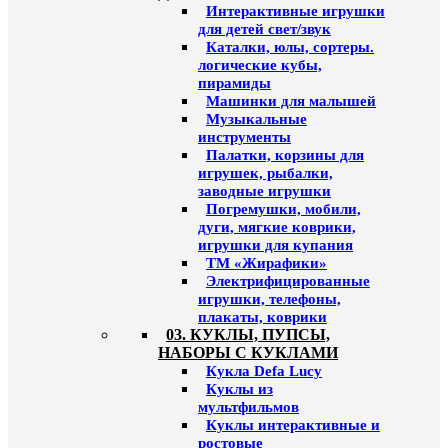
Интерактивные игрушки
для детей свет/звук
Каталки, юлы, сортеры.
логические кубы,
пирамиды
Машинки для малышей
Музыкальные
инструменты
Палатки, корзины для
игрушек, рыбалки,
заводные игрушки
Погремушки, мобили,
дуги, мягкие коврики,
игрушки для купания
ТМ «Жирафики»
Электрифицированные
игрушки, телефоны,
плакаты, коврики
03. КУКЛЫ, ПУПСЫ,
НАБОРЫ С КУКЛАМИ
Кукла Defa Lucy
Куклы из
мультфильмов
Куклы интерактивные и
ростовые