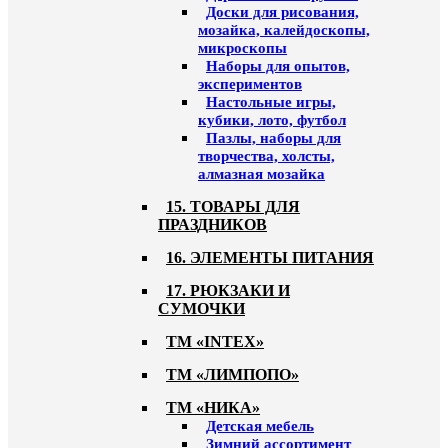
Доски для рисования,
мозайка, калейдоскопы,
микроскопы
Наборы для опытов,
экспериментов
Настольные игры,
кубики, лото, футбол
Пазлы, наборы для
творчества, холсты,
алмазная мозайка
15. ТОВАРЫ ДЛЯ
ПРАЗДНИКОВ
16. ЭЛЕМЕНТЫ ПИТАНИЯ
17. РЮКЗАКИ И
СУМОЧКИ
ТМ «INTEX»
ТМ «ЛИМПОПО»
ТМ «НИКА»
Детская мебель
Зимний ассортимент