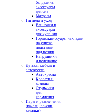
балдахины,
аксессуары
для сна
Матрасы
Гигиена и уход
Ванночки и
аксессуары
для купания
Горшки,писсуары,накладки
на унитаз,
подставки
под ножки
Нагрудники
и пеленание
Детская мебель и
автокресла
Автокресла
Кровати и
комоды
Стульчики
для
кормления
Игры и развлечения
(качели, вожжи,
качалки)