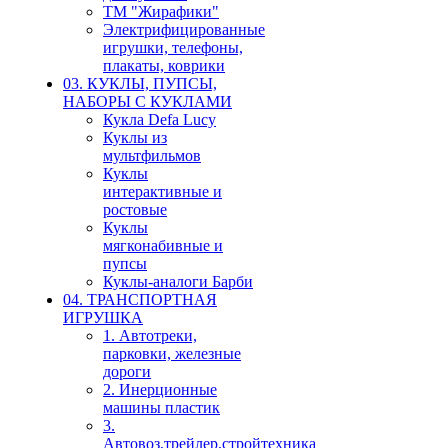
ТМ "Жирафики"
Электрифицированные
игрушки, телефоны,
плакаты, коврики
03. КУКЛЫ, ПУПСЫ,
НАБОРЫ С КУКЛАМИ
Кукла Defa Lucy
Куклы из
мультфильмов
Куклы
интерактивные и
ростовые
Куклы
мягконабивные и
пупсы
Куклы-аналоги Барби
04. ТРАНСПОРТНАЯ
ИГРУШКА
1. Автотреки,
парковки, железные
дороги
2. Инерционные
машины пластик
3.
Автовоз,трейлер,стройтехника