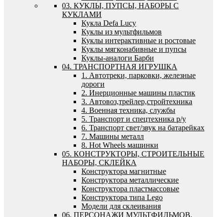
03. КУКЛЫ, ПУПСЫ, НАБОРЫ С
КУКЛАМИ
Кукла Defa Lucy
Куклы из мультфильмов
Куклы интерактивные и ростовые
Куклы мягконабивные и пупсы
Куклы-аналоги Барби
04. ТРАНСПОРТНАЯ ИГРУШКА
1. Автотреки, парковки, железные
дороги
2. Инерционные машины пластик
3. Автовоз,трейлер,стройтехника
4. Военная техника, службы
5. Транспорт и спецтехника р/у
6. Транспорт свет/звук на батарейках
7. Машины металл
8. Hot Wheels машинки
05. КОНСТРУКТОРЫ, СТРОИТЕЛЬНЫЕ
НАБОРЫ, СКЛЕЙКА
Конструктора магнитные
Конструктора металлические
Конструктора пластмассовые
Конструктора типа Lego
Модели для склеивания
06. ПЕРСОНАЖИ МУЛЬТФИЛЬМОВ,