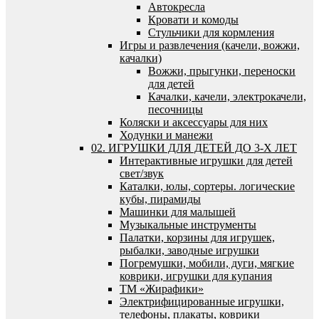
Автокресла
Кровати и комоды
Стульчики для кормления
Игры и развлечения (качели, вожжи,
качалки)
Вожжи, прыгунки, переноски
для детей
Качалки, качели, электрокачели,
песочницы
Коляски и аксессуары для них
Ходунки и манежи
02. ИГРУШКИ ДЛЯ ДЕТЕЙ ДО 3-Х ЛЕТ
Интерактивные игрушки для детей
свет/звук
Каталки, юлы, сортеры. логические
кубы, пирамиды
Машинки для малышей
Музыкальные инструменты
Палатки, корзины для игрушек,
рыбалки, заводные игрушки
Погремушки, мобили, дуги, мягкие
коврики, игрушки для купания
ТМ «Жирафики»
Электрифицированные игрушки,
телефоны, плакаты, коврики