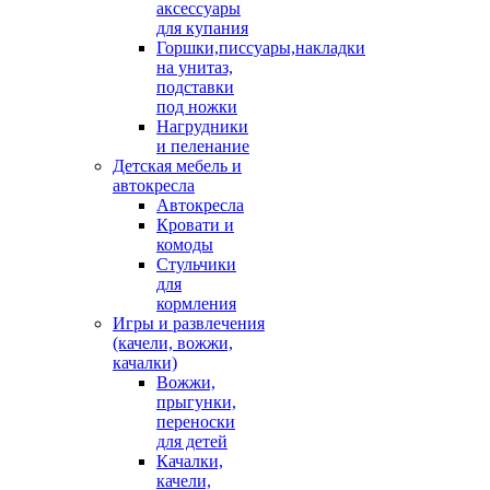
аксессуары
для купания
Горшки,писсуары,накладки
на унитаз,
подставки
под ножки
Нагрудники
и пеленание
Детская мебель и
автокресла
Автокресла
Кровати и
комоды
Стульчики
для
кормления
Игры и развлечения
(качели, вожжи,
качалки)
Вожжи,
прыгунки,
переноски
для детей
Качалки,
качели,