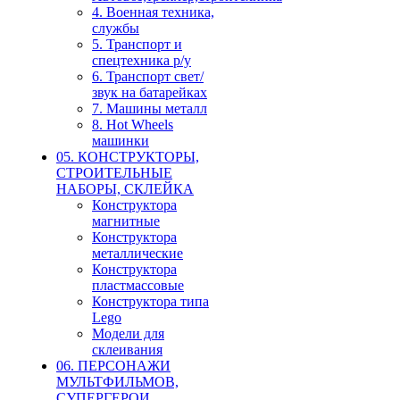
4. Военная техника,
службы
5. Транспорт и
спецтехника р/у
6. Транспорт свет/
звук на батарейках
7. Машины металл
8. Hot Wheels
машинки
05. КОНСТРУКТОРЫ,
СТРОИТЕЛЬНЫЕ
НАБОРЫ, СКЛЕЙКА
Конструктора
магнитные
Конструктора
металлические
Конструктора
пластмассовые
Конструктора типа
Lego
Модели для
склеивания
06. ПЕРСОНАЖИ
МУЛЬТФИЛЬМОВ,
СУПЕРГЕРОИ