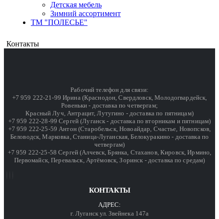
Детская мебель
Зимний ассортимент
ТМ "ПОЛЕСЬЕ"
Контакты
Рабочий телефон для связи:
+7 959 222-21-99 Ирина (Краснодон, Свердловск, Молодогвардейск,
Ровеньки - доставка по четвергам;
Красный Луч, Антрацит, Лутугино - доставка по пятницам)
+7 959 222-28-99 Сергей (Луганск - доставка по вторникам и пятницам)
+7 959 222-25-59 Антон (Старобельск, Новоайдар, Счастье, Новопсков,
Беловодск, Марковка, Станица-Луганская, Белокуракино - доставка по
четвергам)
+7 959 222-25-58 Сергей (Алчевск, Брянка, Стаханов, Кировск, Ирмино,
Первомайск, Перевальск, Артёмовск, Зоринск - доставка по средам)
КОНТАКТЫ
АДРЕС:
г. Луганск ул. Звейнека 147а