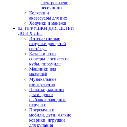
электрокачели,
песочницы
Коляски и
аксессуары для них
Ходунки и манежи
02. ИГРУШКИ ДЛЯ ДЕТЕЙ
ДО 3-Х ЛЕТ
Интерактивные
игрушки для детей
свет/звук
Каталки, юлы,
сортеры. логические
кубы, пирамиды
Машинки для
малышей
Музыкальные
инструменты
Палатки, корзины
для игрушек,
рыбалки, заводные
игрушки
Погремушки,
мобили, дуги, мягкие
коврики, игрушки
для купания