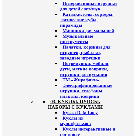
Интерактивные игрушки
для детей свет/звук
Каталки, юлы, сортеры.
логические кубы,
пирамиды
Машинки для малышей
Музыкальные
инструменты
Палатки, корзины для
игрушек, рыбалки,
заводные игрушки
Погремушки, мобили,
дуги, мягкие коврики,
игрушки для купания
ТМ «Жирафики»
Электрифицированные
игрушки, телефоны,
плакаты, коврики
03. КУКЛЫ, ПУПСЫ,
НАБОРЫ С КУКЛАМИ
Кукла Defa Lucy
Куклы из
мультфильмов
Куклы интерактивные и
ростовые