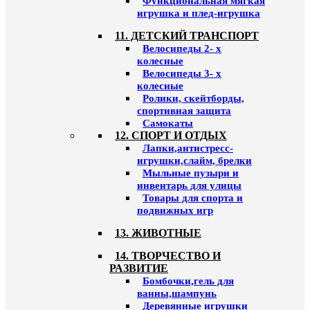
Функциональная мягкая
игрушка и плед-игрушка
11. ДЕТСКИЙ ТРАНСПОРТ
Велосипеды 2- х
колесные
Велосипеды 3- х
колесные
Ролики, скейтборды,
спортивная защита
Самокаты
12. СПОРТ И ОТДЫХ
Лапки,антистресс-
игрушки,слайм, брелки
Мыльные пузыри и
инвентарь для улицы
Товары для спорта и
подвижных игр
13. ЖИВОТНЫЕ
14. ТВОРЧЕСТВО И
РАЗВИТИЕ
Бомбочки,гель для
ванны,шампунь
Деревянные игрушки