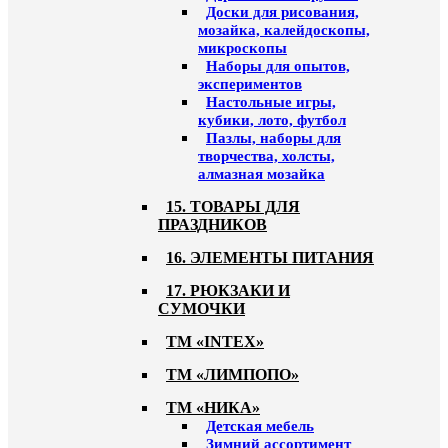
Доски для рисования,
мозайка, калейдоскопы,
микроскопы
Наборы для опытов,
экспериментов
Настольные игры,
кубики, лото, футбол
Пазлы, наборы для
творчества, холсты,
алмазная мозайка
15. ТОВАРЫ ДЛЯ
ПРАЗДНИКОВ
16. ЭЛЕМЕНТЫ ПИТАНИЯ
17. РЮКЗАКИ И
СУМОЧКИ
ТМ «INTEX»
ТМ «ЛИМПОПО»
ТМ «НИКА»
Детская мебель
Зимний ассортимент