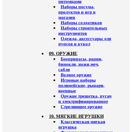
питомцами
Наборы посуды,
продуктов и игр в
магазин
Наборы солдатиков
Наборы строительных
инструментов
Одежда, аксессуары для
пупсов и кукол
09. ОРУЖИЕ
Боеприпасы, рации,
бинокли, ножи,меч,
сабля
Водное оружие
Игровые наборы
полицейские, рыцари,
военные
Оружие трещетка, пугач
и электрифицированное
Стреляющее оружие
10. МЯГКИЕ ИГРУШКИ
Классическая мягкая
игрушка