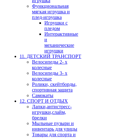
игрушка
Функциональная
мягкая игрушка и
плед-игрушка
Игрушки с
пледом
Интерактивные
и
механические
игрушки
11. ДЕТСКИЙ ТРАНСПОРТ
Велосипеды 2- х
колесные
Велосипеды 3- х
колесные
Ролики, скейтборды,
спортивная защита
Самокаты
12. СПОРТ И ОТДЫХ
Лапки,антистресс-
игрушки,слайм,
брелки
Мыльные пузыри и
инвентарь для улицы
Товары для спорта и