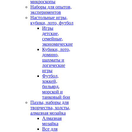
микроскопы
Наборы для опытов,
экспериментов
Настольные игры,
кубики, лото, футбол
Игры
детские,
семейные,
экономические
Кубики, лото,
домино,
шахматы и
логические
игры
Футбол,
хоккей,
бильярд,
морской и
танковый бои
Пазлы, наборы для
творчества, холсты,
алмазная мозайка
Алмазная
мозайка
Все для