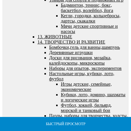
Бадминтон, теннис, бокс,
баскетбол, волейбол, йога
Кегли, городки, кольцебросы,
дартсы, скакалки
Мячи детские спортивные и
насосы
13. ЖИВОТНЫЕ
14. ТВОРЧЕСТВО И РАЗВИТИЕ
Бомбочки,гель для ванны,шампунь
Деревянные игрушки
Доски для рисования, мозайка,
калейдоскопы, микроскопы
Наборы для опытов, экспериментов
Настольные игры, кубики, лото,
футбол
Игры детские, семейные,
экономические
Кубики, лото, домино, шахматы
и логические игры
Футбол, хоккей, бильярд,
морской и танковый бои
Пазлы, наборы для творчества, холсты,
алмазная мозайка
БЫСТРЫЙ ПРОСМОТР
БЫСТРЫЙ ПРОСМОТР
БЫСТРЫЙ ПРОСМОТР
БЫСТРЫЙ ПРОСМОТР
БЫСТРЫЙ ПРОСМОТР
Алмазная мозайка