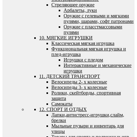
Стреляющее оружие
Арбалеты, луки
Оружие с гелевыми и мягкими
пулями, шарами, софт патронами
Оружие с пласстмассовыми
пулями
10. МЯГКИЕ ИГРУШКИ
Классическая мягкая игрушка
Функциональная мягкая игрушка и
плед-игрушка
Игрушки с пледом
Интерактивные и механические
игрушки
11. ДЕТСКИЙ ТРАНСПОРТ
Велосипеды 2- х колесные
Велосипеды 3- х колесные
Ролики, скейтборды, спортивная
защита
Самокаты
12. СПОРТ И ОТДЫХ
Лапки,антистресс-игрушки,слайм,
брелки
Мыльные пузыри и инвентарь для
улицы
Товары для спорта и подвижных игр