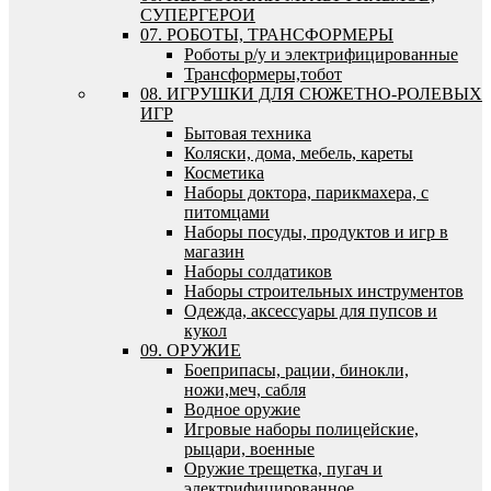
СУПЕРГЕРОИ
07. РОБОТЫ, ТРАНСФОРМЕРЫ
Роботы р/у и электрифицированные
Трансформеры,тобот
08. ИГРУШКИ ДЛЯ СЮЖЕТНО-РОЛЕВЫХ
ИГР
Бытовая техника
Коляски, дома, мебель, кареты
Косметика
Наборы доктора, парикмахера, с
питомцами
Наборы посуды, продуктов и игр в
магазин
Наборы солдатиков
Наборы строительных инструментов
Одежда, аксессуары для пупсов и
кукол
09. ОРУЖИЕ
Боеприпасы, рации, бинокли,
ножи,меч, сабля
Водное оружие
Игровые наборы полицейские,
рыцари, военные
Оружие трещетка, пугач и
электрифицированное