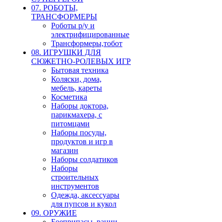
07. РОБОТЫ,
ТРАНСФОРМЕРЫ
Роботы р/у и
электрифицированные
Трансформеры,тобот
08. ИГРУШКИ ДЛЯ
СЮЖЕТНО-РОЛЕВЫХ ИГР
Бытовая техника
Коляски, дома,
мебель, кареты
Косметика
Наборы доктора,
парикмахера, с
питомцами
Наборы посуды,
продуктов и игр в
магазин
Наборы солдатиков
Наборы
строительных
инструментов
Одежда, аксессуары
для пупсов и кукол
09. ОРУЖИЕ
Боеприпасы, рации,