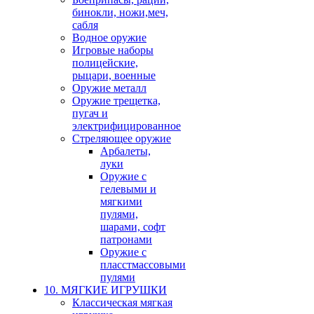
бинокли, ножи,меч,
сабля
Водное оружие
Игровые наборы
полицейские,
рыцари, военные
Оружие металл
Оружие трещетка,
пугач и
электрифицированное
Стреляющее оружие
Арбалеты,
луки
Оружие с
гелевыми и
мягкими
пулями,
шарами, софт
патронами
Оружие с
пласстмассовыми
пулями
10. МЯГКИЕ ИГРУШКИ
Классическая мягкая