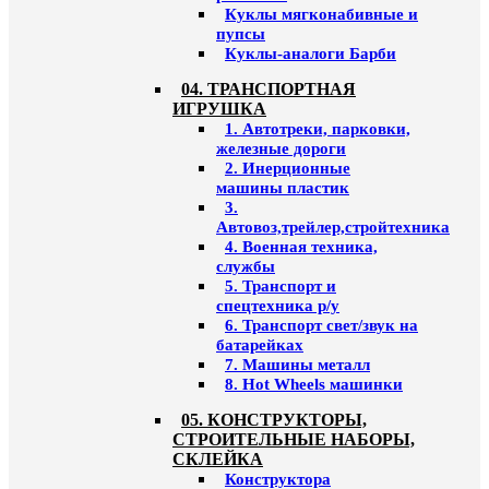
Куклы мягконабивные и
пупсы
Куклы-аналоги Барби
04. ТРАНСПОРТНАЯ
ИГРУШКА
1. Автотреки, парковки,
железные дороги
2. Инерционные
машины пластик
3.
Автовоз,трейлер,стройтехника
4. Военная техника,
службы
5. Транспорт и
спецтехника р/у
6. Транспорт свет/звук на
батарейках
7. Машины металл
8. Hot Wheels машинки
05. КОНСТРУКТОРЫ,
СТРОИТЕЛЬНЫЕ НАБОРЫ,
СКЛЕЙКА
Конструктора