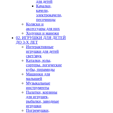
для детей
Качалки,
качели,
электрокачели,
песочницы
Коляски и
аксессуары для них
Ходунки и манежи
02. ИГРУШКИ ДЛЯ ДЕТЕЙ
ДО 3-Х ЛЕТ
Интерактивные
игрушки для детей
свет/звук
Каталки, юлы,
сортеры. логические
кубы, пирамиды
Машинки для
малышей
Музыкальные
инструменты
Палатки, корзины
для игрушек,
рыбалки, заводные
игрушки
Погремушки,