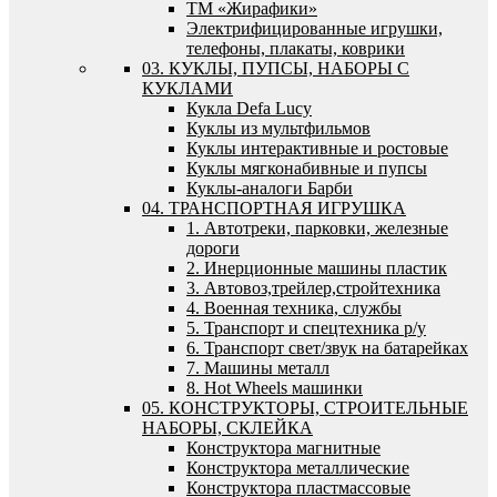
ТМ «Жирафики»
Электрифицированные игрушки,
телефоны, плакаты, коврики
03. КУКЛЫ, ПУПСЫ, НАБОРЫ С
КУКЛАМИ
Кукла Defa Lucy
Куклы из мультфильмов
Куклы интерактивные и ростовые
Куклы мягконабивные и пупсы
Куклы-аналоги Барби
04. ТРАНСПОРТНАЯ ИГРУШКА
1. Автотреки, парковки, железные
дороги
2. Инерционные машины пластик
3. Автовоз,трейлер,стройтехника
4. Военная техника, службы
5. Транспорт и спецтехника р/у
6. Транспорт свет/звук на батарейках
7. Машины металл
8. Hot Wheels машинки
05. КОНСТРУКТОРЫ, СТРОИТЕЛЬНЫЕ
НАБОРЫ, СКЛЕЙКА
Конструктора магнитные
Конструктора металлические
Конструктора пластмассовые