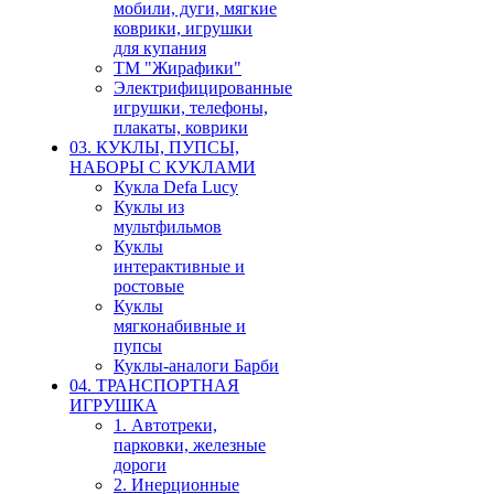
мобили, дуги, мягкие
коврики, игрушки
для купания
ТМ "Жирафики"
Электрифицированные
игрушки, телефоны,
плакаты, коврики
03. КУКЛЫ, ПУПСЫ,
НАБОРЫ С КУКЛАМИ
Кукла Defa Lucy
Куклы из
мультфильмов
Куклы
интерактивные и
ростовые
Куклы
мягконабивные и
пупсы
Куклы-аналоги Барби
04. ТРАНСПОРТНАЯ
ИГРУШКА
1. Автотреки,
парковки, железные
дороги
2. Инерционные