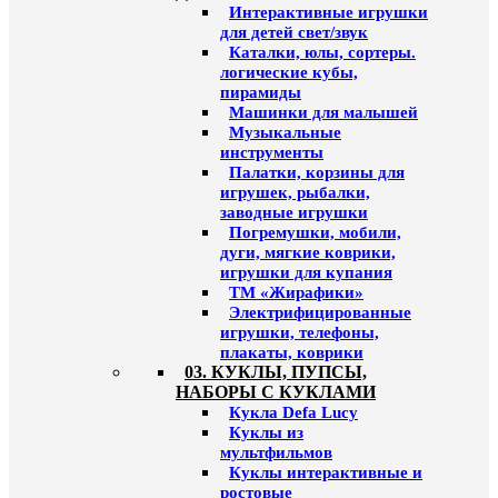
Интерактивные игрушки
для детей свет/звук
Каталки, юлы, сортеры.
логические кубы,
пирамиды
Машинки для малышей
Музыкальные
инструменты
Палатки, корзины для
игрушек, рыбалки,
заводные игрушки
Погремушки, мобили,
дуги, мягкие коврики,
игрушки для купания
ТМ «Жирафики»
Электрифицированные
игрушки, телефоны,
плакаты, коврики
03. КУКЛЫ, ПУПСЫ,
НАБОРЫ С КУКЛАМИ
Кукла Defa Lucy
Куклы из
мультфильмов
Куклы интерактивные и
ростовые