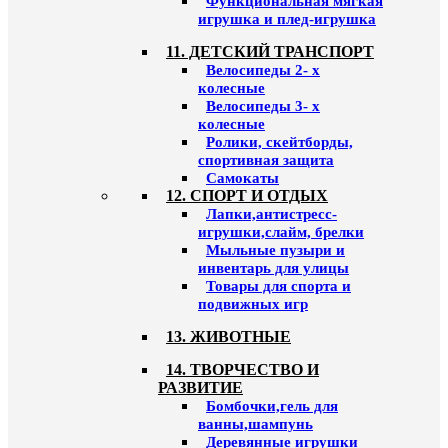
Функциональная мягкая
игрушка и плед-игрушка
11. ДЕТСКИЙ ТРАНСПОРТ
Велосипеды 2- х
колесные
Велосипеды 3- х
колесные
Ролики, скейтборды,
спортивная защита
Самокаты
12. СПОРТ И ОТДЫХ
Лапки,антистресс-
игрушки,слайм, брелки
Мыльные пузыри и
инвентарь для улицы
Товары для спорта и
подвижных игр
13. ЖИВОТНЫЕ
14. ТВОРЧЕСТВО И
РАЗВИТИЕ
Бомбочки,гель для
ванны,шампунь
Деревянные игрушки