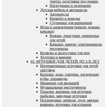
унитаз, подставки под ножки
Нагрудники и пеленание
Детская мебель и автокресла
Автокресла
Кровати и комоды
Стульчики для кормления
Игры и развлечения (качели, вожжи,
качалки)
Вожжи, прыгунки, переноски
для детей
Качалки, качели, электрокачели,
песочницы
Коляски и аксессуары для них
Ходунки и манежи
02. ИГРУШКИ ДЛЯ ДЕТЕЙ ДО 3-Х ЛЕТ
Интерактивные игрушки для детей
свет/звук
Каталки, юлы, сортеры. логические
кубы, пирамиды
Машинки для малышей
Музыкальные инструменты
Палатки, корзины для игрушек,
рыбалки, заводные игрушки
Погремушки, мобили, дуги, мягкие
коврики, игрушки для купания