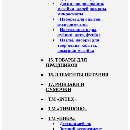
Доски для рисования,
мозайка, калейдоскопы,
микроскопы
Наборы для опытов,
экспериментов
Настольные игры,
кубики, лото, футбол
Пазлы, наборы для
творчества, холсты,
алмазная мозайка
15. ТОВАРЫ ДЛЯ
ПРАЗДНИКОВ
16. ЭЛЕМЕНТЫ ПИТАНИЯ
17. РЮКЗАКИ И
СУМОЧКИ
ТМ «INTEX»
ТМ «ЛИМПОПО»
ТМ «НИКА»
Детская мебель
Зимний ассортимент