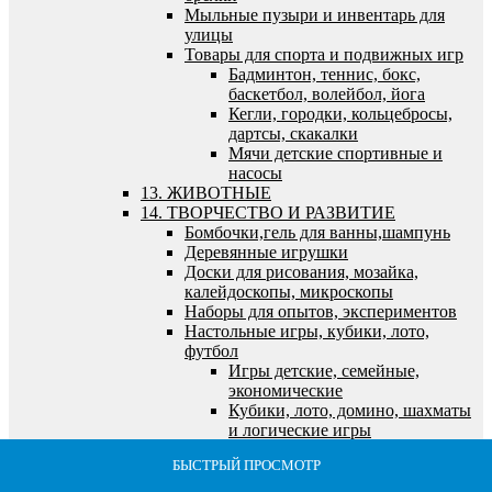
Мыльные пузыри и инвентарь для
улицы
Товары для спорта и подвижных игр
Бадминтон, теннис, бокс,
баскетбол, волейбол, йога
Кегли, городки, кольцебросы,
дартсы, скакалки
Мячи детские спортивные и
насосы
13. ЖИВОТНЫЕ
14. ТВОРЧЕСТВО И РАЗВИТИЕ
Бомбочки,гель для ванны,шампунь
Деревянные игрушки
Доски для рисования, мозайка,
калейдоскопы, микроскопы
Наборы для опытов, экспериментов
Настольные игры, кубики, лото,
футбол
Игры детские, семейные,
экономические
Кубики, лото, домино, шахматы
и логические игры
Футбол, хоккей, бильярд,
БЫСТРЫЙ ПРОСМОТР
БЫСТРЫЙ ПРОСМОТР
БЫСТРЫЙ ПРОСМОТР
БЫСТРЫЙ ПРОСМОТР
БЫСТРЫЙ ПРОСМОТР
морской и танковый бои
Пазлы, наборы для творчества, холсты,