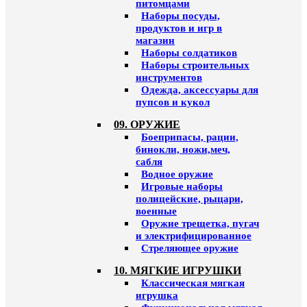
питомцами
Наборы посуды,
продуктов и игр в
магазин
Наборы солдатиков
Наборы строительных
инструментов
Одежда, аксессуары для
пупсов и кукол
09. ОРУЖИЕ
Боеприпасы, рации,
бинокли, ножи,меч,
сабля
Водное оружие
Игровые наборы
полицейские, рыцари,
военные
Оружие трещетка, пугач
и электрифицированное
Стреляющее оружие
10. МЯГКИЕ ИГРУШКИ
Классическая мягкая
игрушка