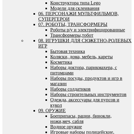
Конструктора типа Lego
Модели для склеивания
06. ПЕРСОНАЖИ МУЛЬТФИЛЬМОВ,
СУПЕРГЕРОИ
07. РОБОТЫ, ТРАНСФОРМЕРЫ
Роботы р/у и электрифицированные
Трансформеры,тобот
08. ИГРУШКИ ДЛЯ СЮЖЕТНО-РОЛЕВЫХ
ИГР
Бытовая техника
Коляски, дома, мебель, кареты
Косметика
Наборы доктора, парикмахера, с
питомцами
Наборы посуды, продуктов и игр в
магазин
Наборы солдатиков
Наборы строительных инструментов
Одежда, аксессуары для пупсов и
кукол
09. ОРУЖИЕ
Боеприпасы, рации, бинокли,
ножи,меч, сабля
Водное оружие
Игровые наборы полицейские,