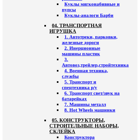
Куклы мягконабивные и
пупсы
Куклы-аналоги Барби
04. ТРАНСПОРТНАЯ
ИГРУШКА
1. Автотреки, парковки,
железные дороги
2. Инерционные
машины пластик
3.
Автовоз,трейлер,стройтехника
4. Военная техника,
службы
5. Транспорт и
спецтехника р/у
6. Транспорт свет/звук на
батарейках
7. Машины металл
8. Hot Wheels машинки
05. КОНСТРУКТОРЫ,
СТРОИТЕЛЬНЫЕ НАБОРЫ,
СКЛЕЙКА
Конструктора