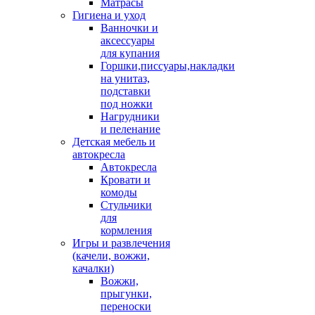
Матрасы
Гигиена и уход
Ванночки и
аксессуары
для купания
Горшки,писсуары,накладки
на унитаз,
подставки
под ножки
Нагрудники
и пеленание
Детская мебель и
автокресла
Автокресла
Кровати и
комоды
Стульчики
для
кормления
Игры и развлечения
(качели, вожжи,
качалки)
Вожжи,
прыгунки,
переноски