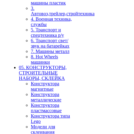
машины пластик
3.
Автовоз,трейлер,стройтехника
4. Военная техника,
службы
5. Транспорт и
спецтехника р/у
6. Транспорт свет/
звук на батарейках
7. Машины металл
8. Hot Wheels
машинки
05. КОНСТРУКТОРЫ,
СТРОИТЕЛЬНЫЕ
НАБОРЫ, СКЛЕЙКА
Конструктора
магнитные
Конструктора
металлические
Конструктора
пластмассовые
Конструктора типа
Lego
Модели для
склеивания