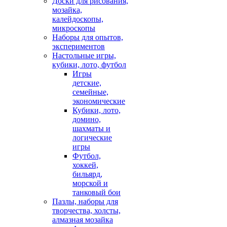
Доски для рисования,
мозайка,
калейдоскопы,
микроскопы
Наборы для опытов,
экспериментов
Настольные игры,
кубики, лото, футбол
Игры
детские,
семейные,
экономические
Кубики, лото,
домино,
шахматы и
логические
игры
Футбол,
хоккей,
бильярд,
морской и
танковый бои
Пазлы, наборы для
творчества, холсты,
алмазная мозайка