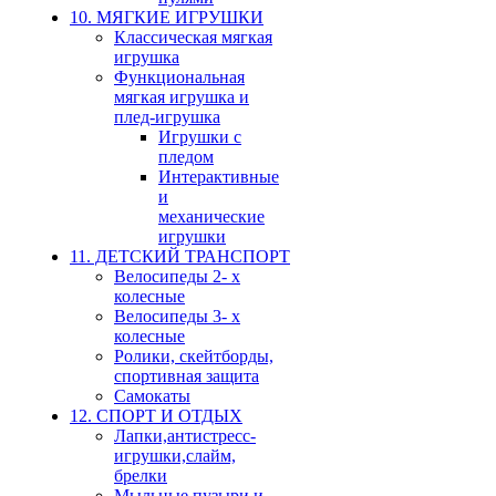
10. МЯГКИЕ ИГРУШКИ
Классическая мягкая
игрушка
Функциональная
мягкая игрушка и
плед-игрушка
Игрушки с
пледом
Интерактивные
и
механические
игрушки
11. ДЕТСКИЙ ТРАНСПОРТ
Велосипеды 2- х
колесные
Велосипеды 3- х
колесные
Ролики, скейтборды,
спортивная защита
Самокаты
12. СПОРТ И ОТДЫХ
Лапки,антистресс-
игрушки,слайм,
брелки
Мыльные пузыри и