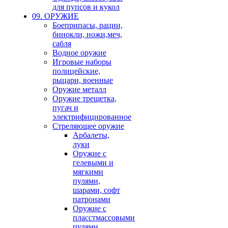
для пупсов и кукол
09. ОРУЖИЕ
Боеприпасы, рации,
бинокли, ножи,меч,
сабля
Водное оружие
Игровые наборы
полицейские,
рыцари, военные
Оружие металл
Оружие трещетка,
пугач и
электрифицированное
Стреляющее оружие
Арбалеты,
луки
Оружие с
гелевыми и
мягкими
пулями,
шарами, софт
патронами
Оружие с
пласстмассовыми
пулями