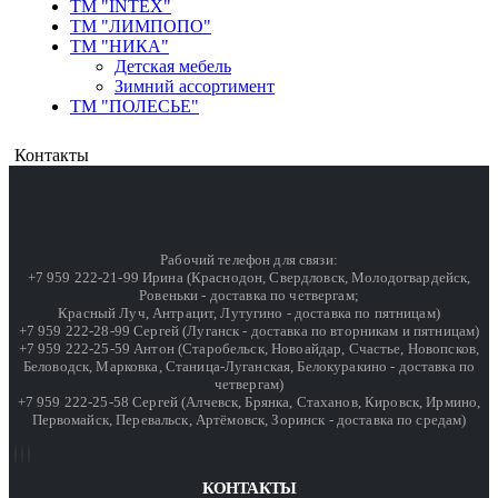
ТМ "INTEX"
ТМ "ЛИМПОПО"
ТМ "НИКА"
Детская мебель
Зимний ассортимент
ТМ "ПОЛЕСЬЕ"
Контакты
Рабочий телефон для связи:
+7 959 222-21-99 Ирина (Краснодон, Свердловск, Молодогвардейск,
Ровеньки - доставка по четвергам;
Красный Луч, Антрацит, Лутугино - доставка по пятницам)
+7 959 222-28-99 Сергей (Луганск - доставка по вторникам и пятницам)
+7 959 222-25-59 Антон (Старобельск, Новоайдар, Счастье, Новопсков,
Беловодск, Марковка, Станица-Луганская, Белокуракино - доставка по
четвергам)
+7 959 222-25-58 Сергей (Алчевск, Брянка, Стаханов, Кировск, Ирмино,
Первомайск, Перевальск, Артёмовск, Зоринск - доставка по средам)
КОНТАКТЫ