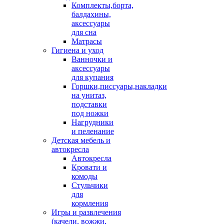
Комплекты,борта,
балдахины,
аксессуары
для сна
Матрасы
Гигиена и уход
Ванночки и
аксессуары
для купания
Горшки,писсуары,накладки
на унитаз,
подставки
под ножки
Нагрудники
и пеленание
Детская мебель и
автокресла
Автокресла
Кровати и
комоды
Стульчики
для
кормления
Игры и развлечения
(качели, вожжи,