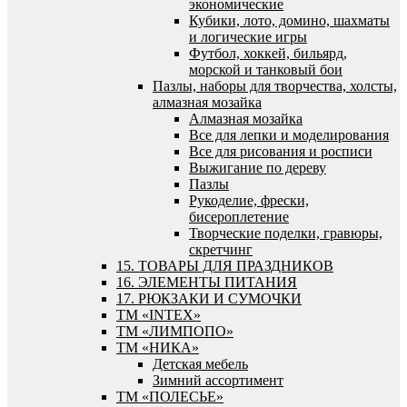
экономические
Кубики, лото, домино, шахматы
и логические игры
Футбол, хоккей, бильярд,
морской и танковый бои
Пазлы, наборы для творчества, холсты,
алмазная мозайка
Алмазная мозайка
Все для лепки и моделирования
Все для рисования и росписи
Выжигание по дереву
Пазлы
Рукоделие, фрески,
бисероплетение
Творческие поделки, гравюры,
скретчинг
15. ТОВАРЫ ДЛЯ ПРАЗДНИКОВ
16. ЭЛЕМЕНТЫ ПИТАНИЯ
17. РЮКЗАКИ И СУМОЧКИ
ТМ «INTEX»
ТМ «ЛИМПОПО»
ТМ «НИКА»
Детская мебель
Зимний ассортимент
ТМ «ПОЛЕСЬЕ»