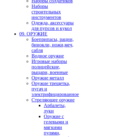
Наборы солдатиков
Наборы
строительных
инструментов
Одежда, аксессуары
для пупсов и кукол
09. ОРУЖИЕ
Боеприпасы, рации,
бинокли, ножи,меч,
сабля
Водное оружие
Игровые наборы
полицейские,
рыцари, военные
Оружие металл
Оружие трещетка,
пугач и
электрифицированное
Стреляющее оружие
Арбалеты,
луки
Оружие с
гелевыми и
мягкими
пулями,