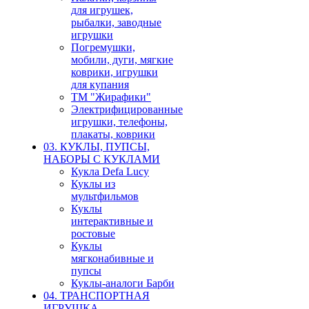
для игрушек,
рыбалки, заводные
игрушки
Погремушки,
мобили, дуги, мягкие
коврики, игрушки
для купания
ТМ "Жирафики"
Электрифицированные
игрушки, телефоны,
плакаты, коврики
03. КУКЛЫ, ПУПСЫ,
НАБОРЫ С КУКЛАМИ
Кукла Defa Lucy
Куклы из
мультфильмов
Куклы
интерактивные и
ростовые
Куклы
мягконабивные и
пупсы
Куклы-аналоги Барби
04. ТРАНСПОРТНАЯ
ИГРУШКА