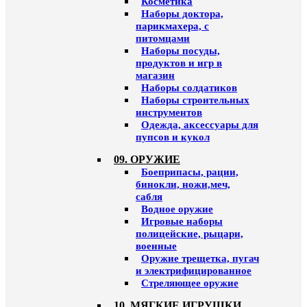
Косметика
Наборы доктора,
парикмахера, с
питомцами
Наборы посуды,
продуктов и игр в
магазин
Наборы солдатиков
Наборы строительных
инструментов
Одежда, аксессуары для
пупсов и кукол
09. ОРУЖИЕ
Боеприпасы, рации,
бинокли, ножи,меч,
сабля
Водное оружие
Игровые наборы
полицейские, рыцари,
военные
Оружие трещетка, пугач
и электрифицированное
Стреляющее оружие
10. МЯГКИЕ ИГРУШКИ