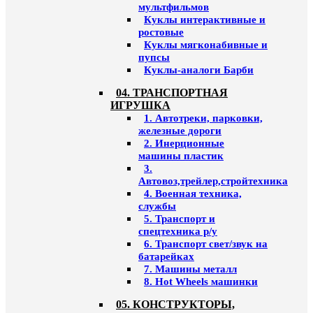
мультфильмов
Куклы интерактивные и
ростовые
Куклы мягконабивные и
пупсы
Куклы-аналоги Барби
04. ТРАНСПОРТНАЯ
ИГРУШКА
1. Автотреки, парковки,
железные дороги
2. Инерционные
машины пластик
3.
Автовоз,трейлер,стройтехника
4. Военная техника,
службы
5. Транспорт и
спецтехника р/у
6. Транспорт свет/звук на
батарейках
7. Машины металл
8. Hot Wheels машинки
05. КОНСТРУКТОРЫ,