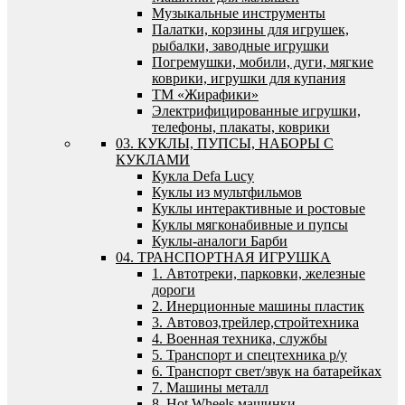
Музыкальные инструменты
Палатки, корзины для игрушек,
рыбалки, заводные игрушки
Погремушки, мобили, дуги, мягкие
коврики, игрушки для купания
ТМ «Жирафики»
Электрифицированные игрушки,
телефоны, плакаты, коврики
03. КУКЛЫ, ПУПСЫ, НАБОРЫ С
КУКЛАМИ
Кукла Defa Lucy
Куклы из мультфильмов
Куклы интерактивные и ростовые
Куклы мягконабивные и пупсы
Куклы-аналоги Барби
04. ТРАНСПОРТНАЯ ИГРУШКА
1. Автотреки, парковки, железные
дороги
2. Инерционные машины пластик
3. Автовоз,трейлер,стройтехника
4. Военная техника, службы
5. Транспорт и спецтехника р/у
6. Транспорт свет/звук на батарейках
7. Машины металл
8. Hot Wheels машинки