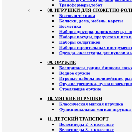
Трансформеры,тобот
08. ИГРУШКИ ДЛЯ СЮЖЕТНО-РОЛ
Бытовая техника
Коляски, дома, мебель, кареты
Косметика
Наборы доктора, парикмахера, с 
Наборы посуды, продуктов и игр в
Наборы солдатиков
Наборы строительных инструмент
Одежда, аксессуары для пупсов и 
09. ОРУЖИЕ
Боеприпасы, рации, бинокли, ножи
Водное оружие
Игровые наборы полицейские, ры
Оружие трещетка, пугач и электр
Стреляющее оружие
10. МЯГКИЕ ИГРУШКИ
Классическая мягкая игрушка
Функциональная мягкая игрушка 
11. ДЕТСКИЙ ТРАНСПОРТ
Велосипеды 2- х колесные
Велосипеды 3- х колесные