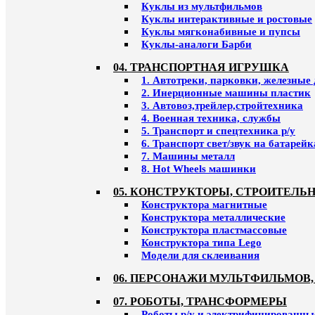
Куклы из мультфильмов
Куклы интерактивные и ростовые
Куклы мягконабивные и пупсы
Куклы-аналоги Барби
04. ТРАНСПОРТНАЯ ИГРУШКА
1. Автотреки, парковки, железные
2. Инерционные машины пластик
3. Автовоз,трейлер,стройтехника
4. Военная техника, службы
5. Транспорт и спецтехника р/у
6. Транспорт свет/звук на батарейк
7. Машины металл
8. Hot Wheels машинки
05. КОНСТРУКТОРЫ, СТРОИТЕЛЬ
Конструктора магнитные
Конструктора металлические
Конструктора пластмассовые
Конструктора типа Lego
Модели для склеивания
06. ПЕРСОНАЖИ МУЛЬТФИЛЬМОВ,
07. РОБОТЫ, ТРАНСФОРМЕРЫ
Роботы р/у и электрифицированны