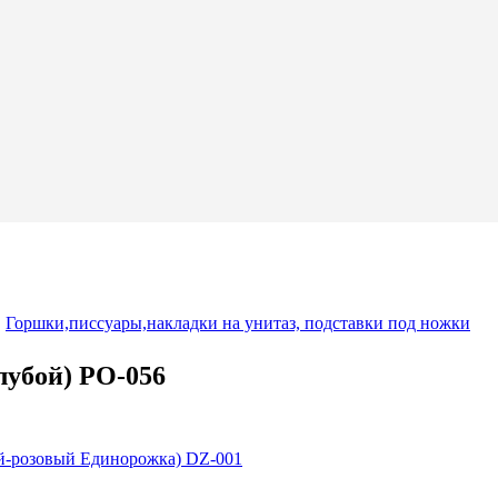
,
Горшки,писсуары,накладки на унитаз, подставки под ножки
лубой) PO-056
й-розовый Единорожка) DZ-001