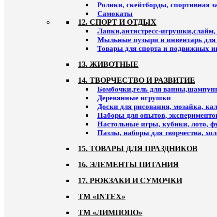
Ролики, скейтборды, спортивная 
Самокаты
12. СПОРТ И ОТДЫХ
Лапки,антистресс-игрушки,слайм,
Мыльные пузыри и инвентарь для
Товары для спорта и подвижных и
13. ЖИВОТНЫЕ
14. ТВОРЧЕСТВО И РАЗВИТИЕ
Бомбочки,гель для ванны,шампун
Деревянные игрушки
Доски для рисования, мозайка, к
Наборы для опытов, эксперименто
Настольные игры, кубики, лото, ф
Пазлы, наборы для творчества, хо
15. ТОВАРЫ ДЛЯ ПРАЗДНИКОВ
16. ЭЛЕМЕНТЫ ПИТАНИЯ
17. РЮКЗАКИ И СУМОЧКИ
ТМ «INTEX»
ТМ «ЛИМПОПО»