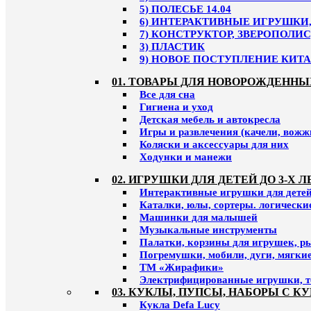
5) ПОЛЕСЬЕ 14.04
6) ИНТЕРАКТИВНЫЕ ИГРУШКИ, 
7) КОНСТРУКТОР, ЗВЕРОПОЛИС
3) ПЛАСТИК
9) НОВОЕ ПОСТУПЛЕНИЕ КИТАЙ
01. ТОВАРЫ ДЛЯ НОВОРОЖДЕННЫ
Все для сна
Гигиена и уход
Детская мебель и автокресла
Игры и развлечения (качели, вожж
Коляски и аксессуары для них
Ходунки и манежи
02. ИГРУШКИ ДЛЯ ДЕТЕЙ ДО 3-Х Л
Интерактивные игрушки для детей 
Каталки, юлы, сортеры. логическ
Машинки для малышей
Музыкальные инструменты
Палатки, корзины для игрушек, р
Погремушки, мобили, дуги, мягки
ТМ «Жирафики»
Электрифицированные игрушки, т
03. КУКЛЫ, ПУПСЫ, НАБОРЫ С К
Кукла Defa Lucy