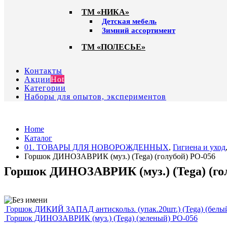
ТМ «НИКА»
Детская мебель
Зимний ассортимент
ТМ «ПОЛЕСЬЕ»
Контакты
Акции
Hot
Категории
Наборы для опытов, экспериментов
Home
Каталог
01. ТОВАРЫ ДЛЯ НОВОРОЖДЕННЫХ
,
Гигиена и уход
Горшок ДИНОЗАВРИК (муз.) (Tega) (голубой) PO-056
Горшок ДИНОЗАВРИК (муз.) (Tega) (го
Горшок ДИКИЙ ЗАПАД антискольз. (упак.20шт.) (Tega) (белы
Горшок ДИНОЗАВРИК (муз.) (Tega) (зеленый) PO-056