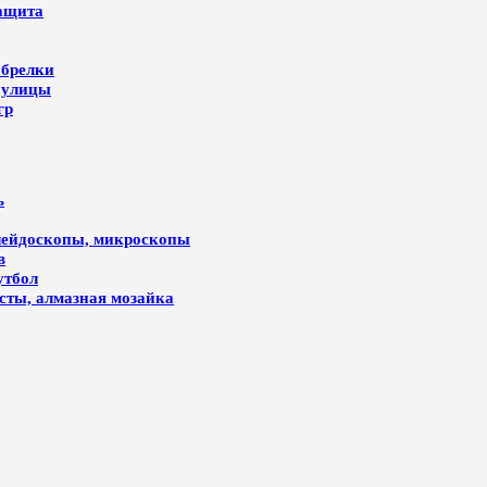
защита
 брелки
 улицы
гр
ь
алейдоскопы, микроскопы
в
утбол
лсты, алмазная мозайка