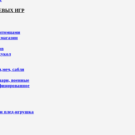
ЕВЫХ ИГР
питомцами
 магазин
ов
кукол
,меч, сабля
цари, военные
ифицированное
и плед-игрушка