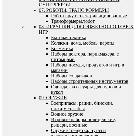
СУПЕРГЕРОИ
07. РОБОТЫ, ТРАНСФОРМЕРЫ
Роботы р/у и электрифицированные
Трансформеры,тобот
08. ИГРУШКИ ДЛЯ СЮЖЕТНО-РОЛЕВЫХ
ИГР
Бытовая техника
Коляски, дома, мебель, кареты
Косметика
Наборы доктора, парикмахера, с
питомцами
Наборы посуды, продуктов и игр в
магазин
Наборы солдатиков
Наборы строительных инструментов
Одежда, аксессуары для пупсов и
кукол
09. ОРУЖИЕ
Боеприпасы, рации, бинокли,
ножи,меч, сабля
Водное оружие
Игровые наборы полицейские,
рыцари, военные
Оружие трещетка, пугач и
электрифицированное