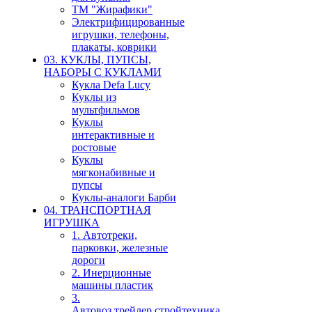
ТМ "Жирафики"
Электрифицированные
игрушки, телефоны,
плакаты, коврики
03. КУКЛЫ, ПУПСЫ,
НАБОРЫ С КУКЛАМИ
Кукла Defa Lucy
Куклы из
мультфильмов
Куклы
интерактивные и
ростовые
Куклы
мягконабивные и
пупсы
Куклы-аналоги Барби
04. ТРАНСПОРТНАЯ
ИГРУШКА
1. Автотреки,
парковки, железные
дороги
2. Инерционные
машины пластик
3.
Автовоз,трейлер,стройтехника