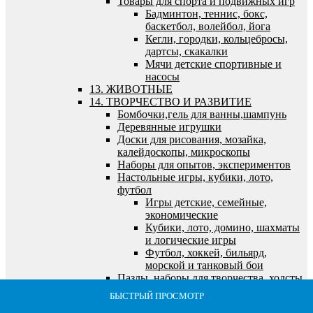
Товары для спорта и подвижных игр
Бадминтон, теннис, бокс,
баскетбол, волейбол, йога
Кегли, городки, кольцебросы,
дартсы, скакалки
Мячи детские спортивные и
насосы
13. ЖИВОТНЫЕ
14. ТВОРЧЕСТВО И РАЗВИТИЕ
Бомбочки,гель для ванны,шампунь
Деревянные игрушки
Доски для рисования, мозайка,
калейдоскопы, микроскопы
Наборы для опытов, экспериментов
Настольные игры, кубики, лото,
футбол
Игры детские, семейные,
экономические
Кубики, лото, домино, шахматы
и логические игры
Футбол, хоккей, бильярд,
морской и танковый бои
Пазлы, наборы для творчества, холсты,
алмазная мозайка
БЫСТРЫЙ ПРОСМОТР
БЫСТРЫЙ ПРОСМОТР
БЫСТРЫЙ ПРОСМОТР
БЫСТРЫЙ ПРОСМОТР
БЫСТРЫЙ ПРОСМОТР
Алмазная мозайка