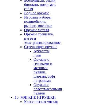
Боеприпасы, рации,
бинокли, ножи,меч,
сабля
Водное оружие
Игровые наборы
полицейские,
рыцари, военные
Оружие металл
Оружие трещетка,
пугач и
электрифицированное
Стреляющее оружие
Арбалеты,
луки
Оружие с
гелевыми и
мягкими
пулями,
шарами, софт
патронами
Оружие с
пласстмассовыми
пулями
10. МЯГКИЕ ИГРУШКИ
Классическая мягкая