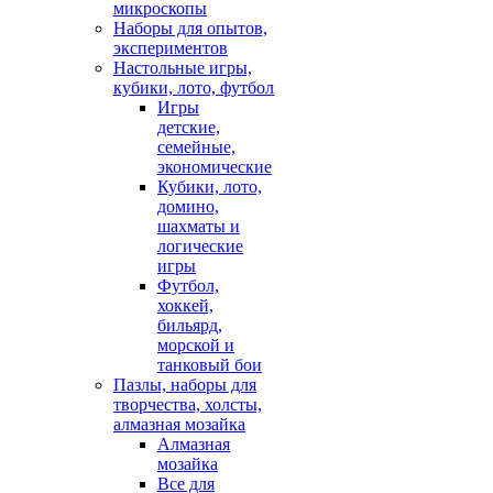
микроскопы
Наборы для опытов,
экспериментов
Настольные игры,
кубики, лото, футбол
Игры
детские,
семейные,
экономические
Кубики, лото,
домино,
шахматы и
логические
игры
Футбол,
хоккей,
бильярд,
морской и
танковый бои
Пазлы, наборы для
творчества, холсты,
алмазная мозайка
Алмазная
мозайка
Все для