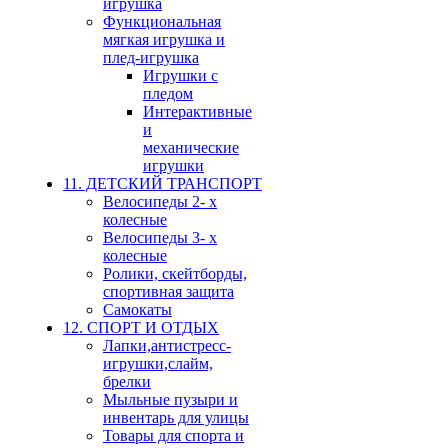
игрушка
Функциональная
мягкая игрушка и
плед-игрушка
Игрушки с
пледом
Интерактивные
и
механические
игрушки
11. ДЕТСКИЙ ТРАНСПОРТ
Велосипеды 2- х
колесные
Велосипеды 3- х
колесные
Ролики, скейтборды,
спортивная защита
Самокаты
12. СПОРТ И ОТДЫХ
Лапки,антистресс-
игрушки,слайм,
брелки
Мыльные пузыри и
инвентарь для улицы
Товары для спорта и