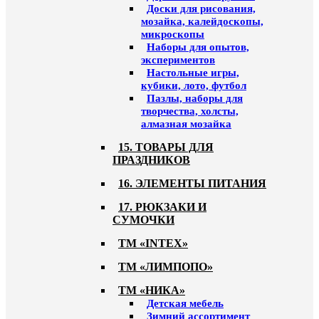
Доски для рисования,
мозайка, калейдоскопы,
микроскопы
Наборы для опытов,
экспериментов
Настольные игры,
кубики, лото, футбол
Пазлы, наборы для
творчества, холсты,
алмазная мозайка
15. ТОВАРЫ ДЛЯ
ПРАЗДНИКОВ
16. ЭЛЕМЕНТЫ ПИТАНИЯ
17. РЮКЗАКИ И
СУМОЧКИ
ТМ «INTEX»
ТМ «ЛИМПОПО»
ТМ «НИКА»
Детская мебель
Зимний ассортимент