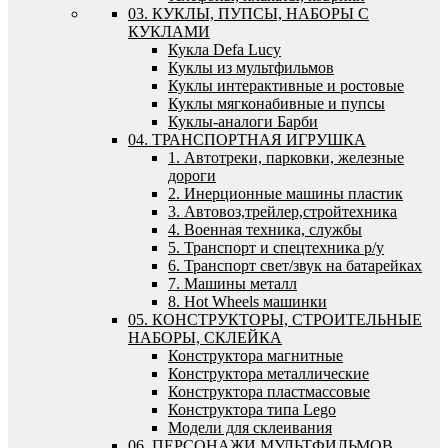
03. КУКЛЫ, ПУПСЫ, НАБОРЫ С
КУКЛАМИ
Кукла Defa Lucy
Куклы из мультфильмов
Куклы интерактивные и ростовые
Куклы мягконабивные и пупсы
Куклы-аналоги Барби
04. ТРАНСПОРТНАЯ ИГРУШКА
1. Автотреки, парковки, железные
дороги
2. Инерционные машины пластик
3. Автовоз,трейлер,стройтехника
4. Военная техника, службы
5. Транспорт и спецтехника р/у
6. Транспорт свет/звук на батарейках
7. Машины металл
8. Hot Wheels машинки
05. КОНСТРУКТОРЫ, СТРОИТЕЛЬНЫЕ
НАБОРЫ, СКЛЕЙКА
Конструктора магнитные
Конструктора металлические
Конструктора пластмассовые
Конструктора типа Lego
Модели для склеивания
06. ПЕРСОНАЖИ МУЛЬТФИЛЬМОВ,