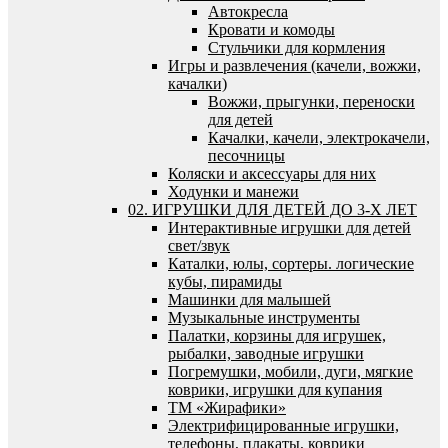
Автокресла
Кровати и комоды
Стульчики для кормления
Игры и развлечения (качели, вожжи,
качалки)
Вожжи, прыгунки, переноски
для детей
Качалки, качели, электрокачели,
песочницы
Коляски и аксессуары для них
Ходунки и манежи
02. ИГРУШКИ ДЛЯ ДЕТЕЙ ДО 3-Х ЛЕТ
Интерактивные игрушки для детей
свет/звук
Каталки, юлы, сортеры. логические
кубы, пирамиды
Машинки для малышей
Музыкальные инструменты
Палатки, корзины для игрушек,
рыбалки, заводные игрушки
Погремушки, мобили, дуги, мягкие
коврики, игрушки для купания
ТМ «Жирафики»
Электрифицированные игрушки,
телефоны, плакаты, коврики