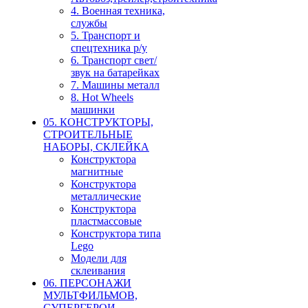
4. Военная техника,
службы
5. Транспорт и
спецтехника р/у
6. Транспорт свет/
звук на батарейках
7. Машины металл
8. Hot Wheels
машинки
05. КОНСТРУКТОРЫ,
СТРОИТЕЛЬНЫЕ
НАБОРЫ, СКЛЕЙКА
Конструктора
магнитные
Конструктора
металлические
Конструктора
пластмассовые
Конструктора типа
Lego
Модели для
склеивания
06. ПЕРСОНАЖИ
МУЛЬТФИЛЬМОВ,
СУПЕРГЕРОИ