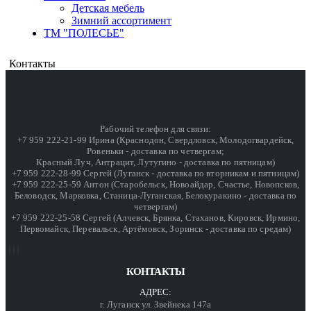
Детская мебель
Зимний ассортимент
ТМ "ПОЛЕСЬЕ"
Контакты
Рабочий телефон для связи:
+7 959 222-21-99 Ирина (Краснодон, Свердловск, Молодогвардейск,
Ровеньки - доставка по четвергам;
Красный Луч, Антрацит, Лутугино - доставка по пятницам)
+7 959 222-28-99 Сергей (Луганск - доставка по вторникам и пятницам)
+7 959 222-25-59 Антон (Старобельск, Новоайдар, Счастье, Новопсков,
Беловодск, Марковка, Станица-Луганская, Белокуракино - доставка по
четвергам)
+7 959 222-25-58 Сергей (Алчевск, Брянка, Стаханов, Кировск, Ирмино,
Первомайск, Перевальск, Артёмовск, Зоринск - доставка по средам)
КОНТАКТЫ
АДРЕС:
г. Луганск ул. Звейнека 147а