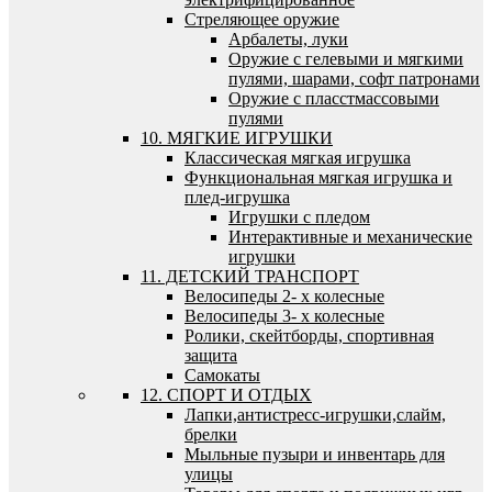
Стреляющее оружие
Арбалеты, луки
Оружие с гелевыми и мягкими
пулями, шарами, софт патронами
Оружие с пласстмассовыми
пулями
10. МЯГКИЕ ИГРУШКИ
Классическая мягкая игрушка
Функциональная мягкая игрушка и
плед-игрушка
Игрушки с пледом
Интерактивные и механические
игрушки
11. ДЕТСКИЙ ТРАНСПОРТ
Велосипеды 2- х колесные
Велосипеды 3- х колесные
Ролики, скейтборды, спортивная
защита
Самокаты
12. СПОРТ И ОТДЫХ
Лапки,антистресс-игрушки,слайм,
брелки
Мыльные пузыри и инвентарь для
улицы