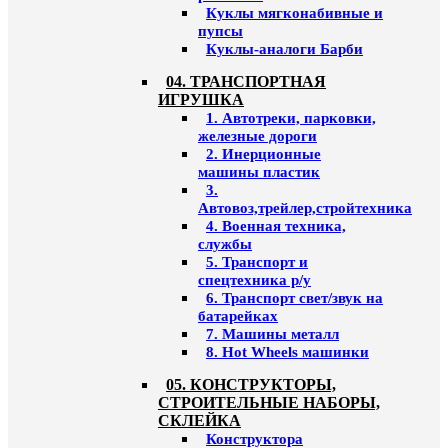
Куклы мягконабивные и
пупсы
Куклы-аналоги Барби
04. ТРАНСПОРТНАЯ
ИГРУШКА
1. Автотреки, парковки,
железные дороги
2. Инерционные
машины пластик
3.
Автовоз,трейлер,стройтехника
4. Военная техника,
службы
5. Транспорт и
спецтехника р/у
6. Транспорт свет/звук на
батарейках
7. Машины металл
8. Hot Wheels машинки
05. КОНСТРУКТОРЫ,
СТРОИТЕЛЬНЫЕ НАБОРЫ,
СКЛЕЙКА
Конструктора