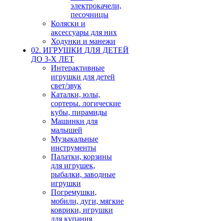
электрокачели,
песочницы
Коляски и
аксессуары для них
Ходунки и манежи
02. ИГРУШКИ ДЛЯ ДЕТЕЙ
ДО 3-Х ЛЕТ
Интерактивные
игрушки для детей
свет/звук
Каталки, юлы,
сортеры. логические
кубы, пирамиды
Машинки для
малышей
Музыкальные
инструменты
Палатки, корзины
для игрушек,
рыбалки, заводные
игрушки
Погремушки,
мобили, дуги, мягкие
коврики, игрушки
для купания