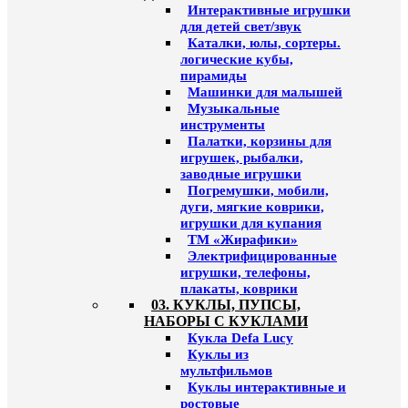
Интерактивные игрушки
для детей свет/звук
Каталки, юлы, сортеры.
логические кубы,
пирамиды
Машинки для малышей
Музыкальные
инструменты
Палатки, корзины для
игрушек, рыбалки,
заводные игрушки
Погремушки, мобили,
дуги, мягкие коврики,
игрушки для купания
ТМ «Жирафики»
Электрифицированные
игрушки, телефоны,
плакаты, коврики
03. КУКЛЫ, ПУПСЫ,
НАБОРЫ С КУКЛАМИ
Кукла Defa Lucy
Куклы из
мультфильмов
Куклы интерактивные и
ростовые