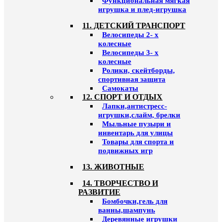
Функциональная мягкая
игрушка и плед-игрушка
11. ДЕТСКИЙ ТРАНСПОРТ
Велосипеды 2- х
колесные
Велосипеды 3- х
колесные
Ролики, скейтборды,
спортивная защита
Самокаты
12. СПОРТ И ОТДЫХ
Лапки,антистресс-
игрушки,слайм, брелки
Мыльные пузыри и
инвентарь для улицы
Товары для спорта и
подвижных игр
13. ЖИВОТНЫЕ
14. ТВОРЧЕСТВО И
РАЗВИТИЕ
Бомбочки,гель для
ванны,шампунь
Деревянные игрушки