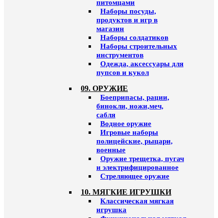
питомцами
Наборы посуды,
продуктов и игр в
магазин
Наборы солдатиков
Наборы строительных
инструментов
Одежда, аксессуары для
пупсов и кукол
09. ОРУЖИЕ
Боеприпасы, рации,
бинокли, ножи,меч,
сабля
Водное оружие
Игровые наборы
полицейские, рыцари,
военные
Оружие трещетка, пугач
и электрифицированное
Стреляющее оружие
10. МЯГКИЕ ИГРУШКИ
Классическая мягкая
игрушка