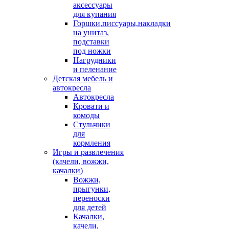
аксессуары
для купания
Горшки,писсуары,накладки
на унитаз,
подставки
под ножки
Нагрудники
и пеленание
Детская мебель и
автокресла
Автокресла
Кровати и
комоды
Стульчики
для
кормления
Игры и развлечения
(качели, вожжи,
качалки)
Вожжи,
прыгунки,
переноски
для детей
Качалки,
качели,