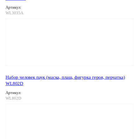
Артикул:
WL3035A
Набор человек паук (маска, плащ, фигурка героя, перчатка)
WL802D
Артикул:
WL802D